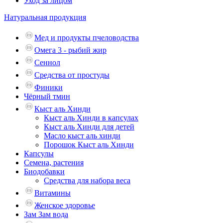
Уход за лицом
Натуральная продукция
Мед и продукты пчеловодства
Омега 3 - рыбий жир
Сеннол
Средства от простуды
Финики
Чёрный тмин
Кыст аль Хинди
Кыст аль Хинди в капсулах
Кыст аль Хинди для детей
Масло кыст аль хинди
Порошок Кыст аль Хинди
Капсулы
Семена, растения
Биодобавки
Средства для набора веса
Витамины
Женское здоровье
Зам Зам вода