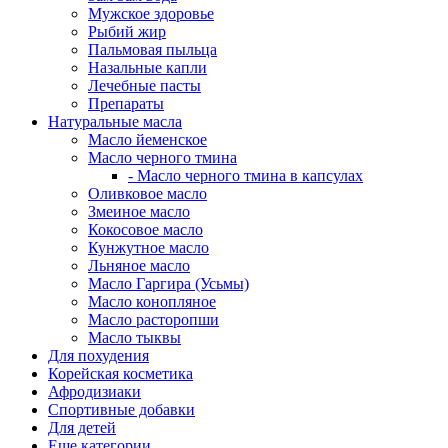
Мужское здоровье
Рыбий жир
Пальмовая пыльца
Назальные капли
Лечебные пасты
Препараты
Натуральные масла
Масло йеменское
Масло черного тмина
- Масло черного тмина в капсулах
Оливковое масло
Змеиное масло
Кокосовое масло
Кунжутное масло
Льняное масло
Масло Гаргира (Усьмы)
Масло конопляное
Масло расторопши
Масло тыквы
Для похудения
Корейская косметика
Афродизиаки
Спортивные добавки
Для детей
Еще категории