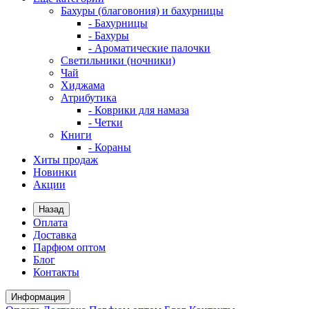
Бахуры (благовония) и бахурницы
- Бахурницы
- Бахуры
- Ароматические палочки
Светильники (ночники)
Чай
Хиджама
Атрибутика
- Коврики для намаза
- Четки
Книги
- Кораны
Хиты продаж
Новинки
Акции
Назад
Оплата
Доставка
Парфюм оптом
Блог
Контакты
Информация