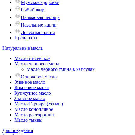
Мужское здоровье
Рыбий жир
Пальмовая пыльца
Назальные капли
Лечебные пасты
Препараты
Натуральные масла
Масло йеменское
Масло черного тмина
Масло черного тмина в капсулах
Оливковое масло
Змеиное масло
Кокосовое масло
Кунжутное масло
Льняное масло
Масло Гаргира (Усьмы)
Масло конопляное
Масло расторопши
Масло тыквы
Для похудения