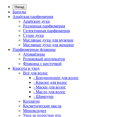
Назад
Бренды
Арабская парфюмерия
Арабские духи
Разливная парфюмерия
Селективная парфюмерия
Сухие духи
Масляные духи для мужчин
Масляные духи для женщин
Парфюмерные флаконы
Атомайзеры
Роликовый аппликатор
Флаконы с кисточкой
Красота и уход
Всё для волос
- Кондиционер для волос
- Краски для волос
- Маски для волос
- Масло для волос
- Шампуни
Коллаген
Косметические масла
Миноксидил
Уход за полостью рта