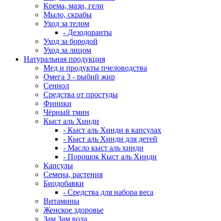
Крема, мази, гели
Мыло, скрабы
Уход за телом
- Дезодоранты
Уход за бородой
Уход за лицом
Натуральная продукция
Мед и продукты пчеловодства
Омега 3 - рыбий жир
Сеннол
Средства от простуды
Финики
Чёрный тмин
Кыст аль Хинди
- Кыст аль Хинди в капсулах
- Кыст аль Хинди для детей
- Масло кыст аль хинди
- Порошок Кыст аль Хинди
Капсулы
Семена, растения
Биодобавки
- Средства для набора веса
Витамины
Женское здоровье
Зам Зам вода