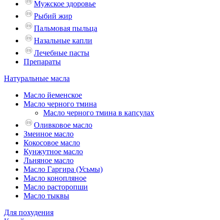
Мужское здоровье
Рыбий жир
Пальмовая пыльца
Назальные капли
Лечебные пасты
Препараты
Натуральные масла
Масло йеменское
Масло черного тмина
Масло черного тмина в капсулах
Оливковое масло
Змеиное масло
Кокосовое масло
Кунжутное масло
Льняное масло
Масло Гаргира (Усьмы)
Масло конопляное
Масло расторопши
Масло тыквы
Для похудения