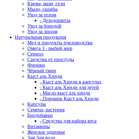
Крема, мази, гели
Мыло, скрабы
Уход за телом
- Дезодоранты
Уход за бородой
Уход за лицом
Натуральная продукция
Мед и продукты пчеловодства
Омега 3 - рыбий жир
Сеннол
Средства от простуды
Финики
Чёрный тмин
Кыст аль Хинди
- Кыст аль Хинди в капсулах
- Кыст аль Хинди для детей
- Масло кыст аль хинди
- Порошок Кыст аль Хинди
Капсулы
Семена, растения
Биодобавки
- Средства для набора веса
Витамины
Женское здоровье
Зам Зам вода