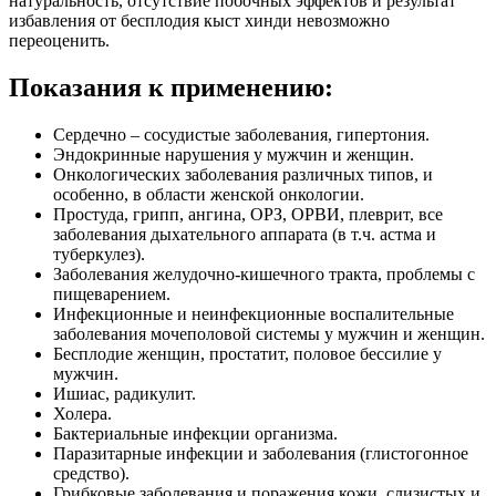
натуральность, отсутствие побочных эффектов и результат
избавления от бесплодия кыст хинди невозможно
переоценить.
Показания к применению:
Сердечно – сосудистые заболевания, гипертония.
Эндокринные нарушения у мужчин и женщин.
Онкологических заболевания различных типов, и
особенно, в области женской онкологии.
Простуда, грипп, ангина, ОРЗ, ОРВИ, плеврит, все
заболевания дыхательного аппарата (в т.ч. астма и
туберкулез).
Заболевания желудочно-кишечного тракта, проблемы с
пищеварением.
Инфекционные и неинфекционные воспалительные
заболевания мочеполовой системы у мужчин и женщин.
Бесплодие женщин, простатит, половое бессилие у
мужчин.
Ишиас, радикулит.
Холера.
Бактериальные инфекции организма.
Паразитарные инфекции и заболевания (глистогонное
средство).
Грибковые заболевания и поражения кожи, слизистых и