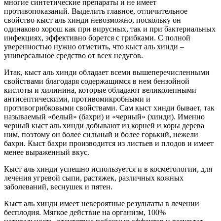
многие синтетические препараты и не имеет
противопоказаний. Выделить главное, отличительное
свойство кыст аль хинди невозможно, поскольку он
одинаково хорош как при вирусных, так и при бактериальных
инфекциях, эффективно борется с грибками. С полной
уверенностью нужно отметить, что кыст аль хинди –
универсальное средство от всех недугов.
Итак, кыст аль хинди обладает всеми вышеперечисленными
свойствами благодаря содержащимся в нем бензойной
кислоты и хилинина, которые обладают великолепными
антисептическими, противомикробными и
противогрибковыми свойствами. Сам кыст хинди бывает, так
называемый «белый» (бахри) и «черный» (хинди). Именно
черный кыст аль хинди добывают из корней и коры дерева
ним, поэтому он более сильный и более горький, нежели
бахри. Кыст бахри производится из листьев и плодов и имеет
менее выраженный вкус.
Кыст аль хинди успешно используется и в косметологии, для
лечения угревой сыпи, растяжек, различных кожных
заболеваний, веснушек и пятен.
Кыст аль хинди имеет невероятные результаты в лечении
бесплодия. Мягкое действие на организм, 100%