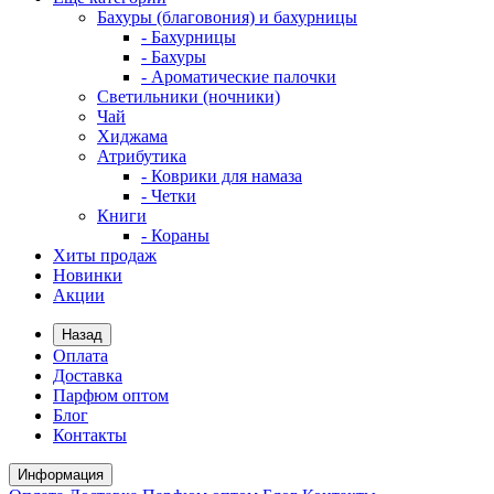
Бахуры (благовония) и бахурницы
- Бахурницы
- Бахуры
- Ароматические палочки
Светильники (ночники)
Чай
Хиджама
Атрибутика
- Коврики для намаза
- Четки
Книги
- Кораны
Хиты продаж
Новинки
Акции
Назад
Оплата
Доставка
Парфюм оптом
Блог
Контакты
Информация