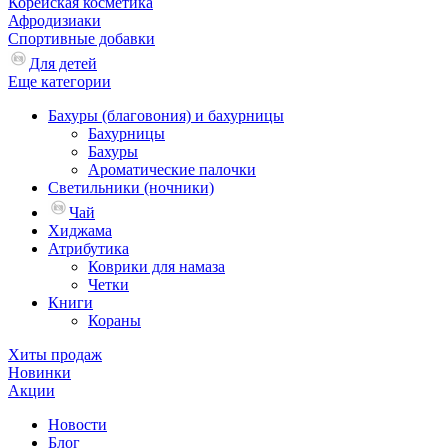
Корейская косметика
Афродизиаки
Спортивные добавки
Для детей
Еще категории
Бахуры (благовония) и бахурницы
Бахурницы
Бахуры
Ароматические палочки
Светильники (ночники)
Чай
Хиджама
Атрибутика
Коврики для намаза
Четки
Книги
Кораны
Хиты продаж
Новинки
Акции
Новости
Блог