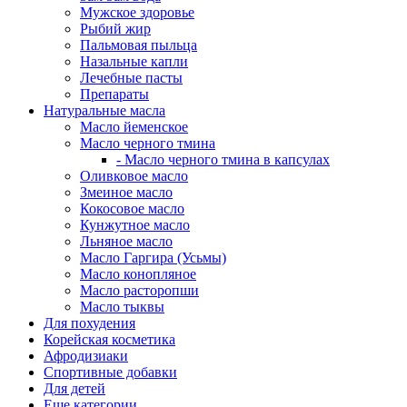
Мужское здоровье
Рыбий жир
Пальмовая пыльца
Назальные капли
Лечебные пасты
Препараты
Натуральные масла
Масло йеменское
Масло черного тмина
- Масло черного тмина в капсулах
Оливковое масло
Змеиное масло
Кокосовое масло
Кунжутное масло
Льняное масло
Масло Гаргира (Усьмы)
Масло конопляное
Масло расторопши
Масло тыквы
Для похудения
Корейская косметика
Афродизиаки
Спортивные добавки
Для детей
Еще категории