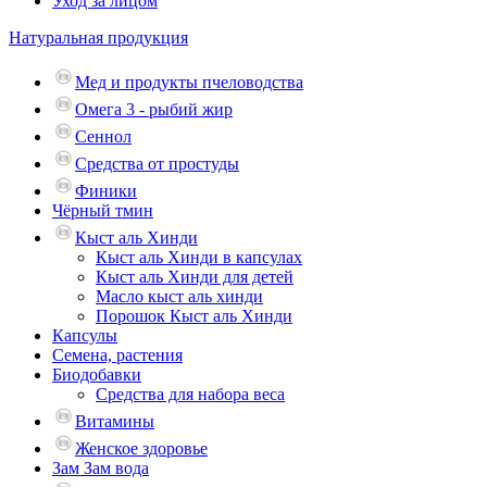
Уход за лицом
Натуральная продукция
Мед и продукты пчеловодства
Омега 3 - рыбий жир
Сеннол
Средства от простуды
Финики
Чёрный тмин
Кыст аль Хинди
Кыст аль Хинди в капсулах
Кыст аль Хинди для детей
Масло кыст аль хинди
Порошок Кыст аль Хинди
Капсулы
Семена, растения
Биодобавки
Средства для набора веса
Витамины
Женское здоровье
Зам Зам вода