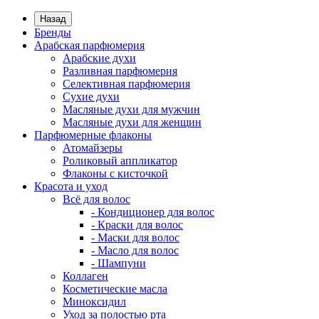
Назад
Бренды
Арабская парфюмерия
Арабские духи
Разливная парфюмерия
Селективная парфюмерия
Сухие духи
Масляные духи для мужчин
Масляные духи для женщин
Парфюмерные флаконы
Атомайзеры
Роликовый аппликатор
Флаконы с кисточкой
Красота и уход
Всё для волос
- Кондиционер для волос
- Краски для волос
- Маски для волос
- Масло для волос
- Шампуни
Коллаген
Косметические масла
Миноксидил
Уход за полостью рта