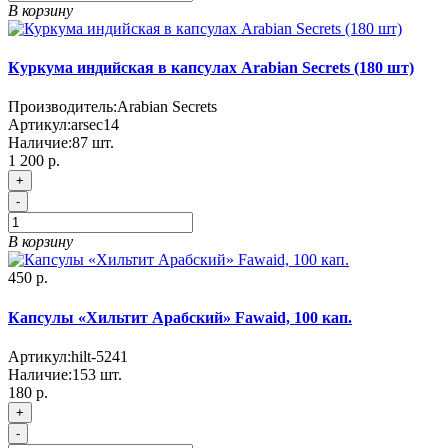
В корзину
Куркума индийская в капсулах Arabian Secrets (180 шт)
Производитель:
Arabian Secrets
Артикул:
arsec14
Наличие:
87
шт.
1 200 р.
+
-
В корзину
450 р.
Капсулы «Хильтит Арабский» Fawaid, 100 кап.
Артикул:
hilt-5241
Наличие:
153
шт.
180 р.
+
-