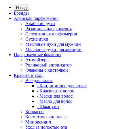
Назад
Бренды
Арабская парфюмерия
Арабские духи
Разливная парфюмерия
Селективная парфюмерия
Сухие духи
Масляные духи для мужчин
Масляные духи для женщин
Парфюмерные флаконы
Атомайзеры
Роликовый аппликатор
Флаконы с кисточкой
Красота и уход
Всё для волос
- Кондиционер для волос
- Краски для волос
- Маски для волос
- Масло для волос
- Шампуни
Коллаген
Косметические масла
Миноксидил
Уход за полостью рта