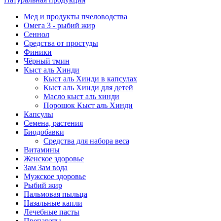
Мед и продукты пчеловодства
Омега 3 - рыбий жир
Сеннол
Средства от простуды
Финики
Чёрный тмин
Кыст аль Хинди
Кыст аль Хинди в капсулах
Кыст аль Хинди для детей
Масло кыст аль хинди
Порошок Кыст аль Хинди
Капсулы
Семена, растения
Биодобавки
Средства для набора веса
Витамины
Женское здоровье
Зам Зам вода
Мужское здоровье
Рыбий жир
Пальмовая пыльца
Назальные капли
Лечебные пасты
Препараты