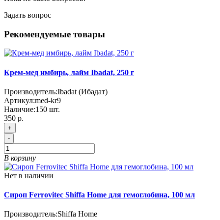
Задать вопрос
Рекомендуемые товары
Крем-мед имбирь, лайм Ibadat, 250 г
Производитель:
Ibadat (Ибадат)
Артикул:
med-kr9
Наличие:
150
шт.
350 р.
+
-
В корзину
Нет в наличии
Сироп Ferrovitec Shiffa Home для гемоглобина, 100 мл
Производитель:
Shiffa Home