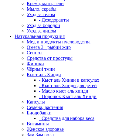
Крема, мази, гели
Мыло, скрабы
Уход за телом
- Дезодоранты
Уход за бородой
Уход за лицом
Натуральная продукция
Мед и продукты пчеловодства
Омега 3 - рыбий жир
Сеннол
Средства от простуды
Финики
Чёрный тмин
Кыст аль Хинди
- Кыст аль Хинди в капсулах
- Кыст аль Хинди для детей
- Масло кыст аль хинди
- Порошок Кыст аль Хинди
Капсулы
Семена, растения
Биодобавки
- Средства для набора веса
Витамины
Женское здоровье
Зам Зам вода