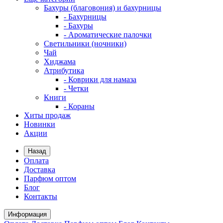
Бахуры (благовония) и бахурницы
- Бахурницы
- Бахуры
- Ароматические палочки
Светильники (ночники)
Чай
Хиджама
Атрибутика
- Коврики для намаза
- Четки
Книги
- Кораны
Хиты продаж
Новинки
Акции
Назад
Оплата
Доставка
Парфюм оптом
Блог
Контакты
Информация