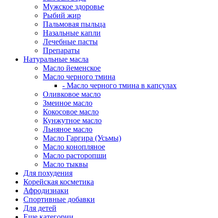
Мужское здоровье
Рыбий жир
Пальмовая пыльца
Назальные капли
Лечебные пасты
Препараты
Натуральные масла
Масло йеменское
Масло черного тмина
- Масло черного тмина в капсулах
Оливковое масло
Змеиное масло
Кокосовое масло
Кунжутное масло
Льняное масло
Масло Гаргира (Усьмы)
Масло конопляное
Масло расторопши
Масло тыквы
Для похудения
Корейская косметика
Афродизиаки
Спортивные добавки
Для детей
Еще категории