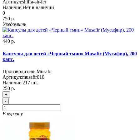
Артикул:
shiffa-sir-fer
Наличие:
Нет в наличии
0
750 р.
Уведомить
440 р.
Капсулы для детей «Черный тмин» Musafir (Мусафир), 200
капс.
Производитель:
Musafir
Артикул:
musafir010
Наличие:
217
шт.
250 р.
+
-
В корзину