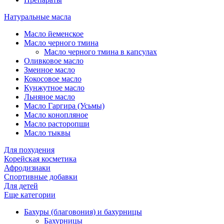
Натуральные масла
Масло йеменское
Масло черного тмина
Масло черного тмина в капсулах
Оливковое масло
Змеиное масло
Кокосовое масло
Кунжутное масло
Льняное масло
Масло Гаргира (Усьмы)
Масло конопляное
Масло расторопши
Масло тыквы
Для похудения
Корейская косметика
Афродизиаки
Спортивные добавки
Для детей
Еще категории
Бахуры (благовония) и бахурницы
Бахурницы