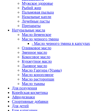
Мужское здоровье
Рыбий жир
Пальмовая пыльца
Назальные капли
Лечебные пасты
Препараты
Натуральные масла
Масло йеменское
Масло черного тмина
- Масло черного тмина в капсулах
Оливковое масло
Змеиное масло
Кокосовое масло
Кунжутное масло
Льняное масло
Масло Гаргира (Усьмы)
Масло конопляное
Масло расторопши
Масло тыквы
Для похудения
Корейская косметика
Афродизиаки
Спортивные добавки
Для детей
Еще категории