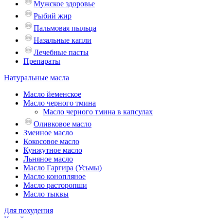
Мужское здоровье
Рыбий жир
Пальмовая пыльца
Назальные капли
Лечебные пасты
Препараты
Натуральные масла
Масло йеменское
Масло черного тмина
Масло черного тмина в капсулах
Оливковое масло
Змеиное масло
Кокосовое масло
Кунжутное масло
Льняное масло
Масло Гаргира (Усьмы)
Масло конопляное
Масло расторопши
Масло тыквы
Для похудения