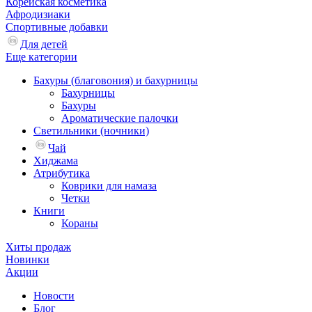
Корейская косметика
Афродизиаки
Спортивные добавки
Для детей
Еще категории
Бахуры (благовония) и бахурницы
Бахурницы
Бахуры
Ароматические палочки
Светильники (ночники)
Чай
Хиджама
Атрибутика
Коврики для намаза
Четки
Книги
Кораны
Хиты продаж
Новинки
Акции
Новости
Блог