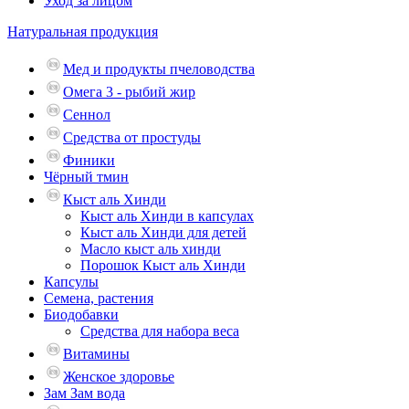
Уход за лицом
Натуральная продукция
Мед и продукты пчеловодства
Омега 3 - рыбий жир
Сеннол
Средства от простуды
Финики
Чёрный тмин
Кыст аль Хинди
Кыст аль Хинди в капсулах
Кыст аль Хинди для детей
Масло кыст аль хинди
Порошок Кыст аль Хинди
Капсулы
Семена, растения
Биодобавки
Средства для набора веса
Витамины
Женское здоровье
Зам Зам вода