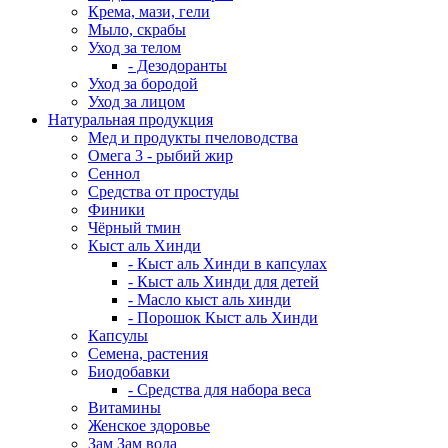
Крема, мази, гели
Мыло, скрабы
Уход за телом
- Дезодоранты
Уход за бородой
Уход за лицом
Натуральная продукция
Мед и продукты пчеловодства
Омега 3 - рыбий жир
Сеннол
Средства от простуды
Финики
Чёрный тмин
Кыст аль Хинди
- Кыст аль Хинди в капсулах
- Кыст аль Хинди для детей
- Масло кыст аль хинди
- Порошок Кыст аль Хинди
Капсулы
Семена, растения
Биодобавки
- Средства для набора веса
Витамины
Женское здоровье
Зам Зам вода