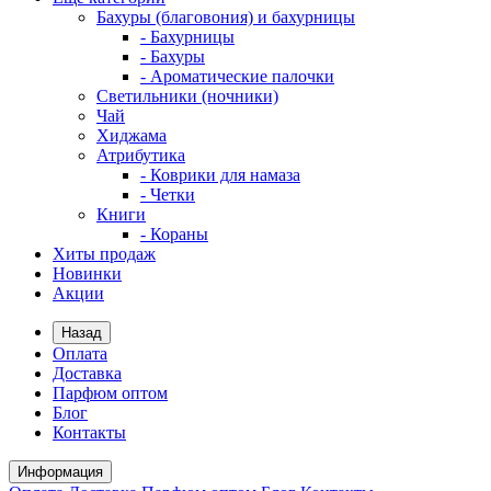
Бахуры (благовония) и бахурницы
- Бахурницы
- Бахуры
- Ароматические палочки
Светильники (ночники)
Чай
Хиджама
Атрибутика
- Коврики для намаза
- Четки
Книги
- Кораны
Хиты продаж
Новинки
Акции
Назад
Оплата
Доставка
Парфюм оптом
Блог
Контакты
Информация