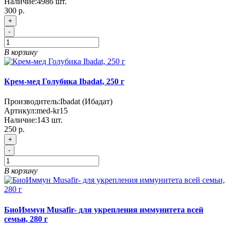
Наличие:
4986
шт.
300 р.
+
-
В корзину
Крем-мед Голубика Ibadat, 250 г
Производитель:
Ibadat (Ибадат)
Артикул:
med-kr15
Наличие:
143
шт.
250 р.
+
-
В корзину
БиоИммун Musafir- для укрепления иммунитета всей
семьи, 280 г