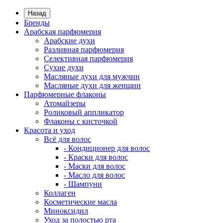
Назад
Бренды
Арабская парфюмерия
Арабские духи
Разливная парфюмерия
Селективная парфюмерия
Сухие духи
Масляные духи для мужчин
Масляные духи для женщин
Парфюмерные флаконы
Атомайзеры
Роликовый аппликатор
Флаконы с кисточкой
Красота и уход
Всё для волос
- Кондиционер для волос
- Краски для волос
- Маски для волос
- Масло для волос
- Шампуни
Коллаген
Косметические масла
Миноксидил
Уход за полостью рта