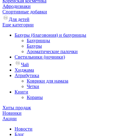
Корейская косметика
Афродизиаки
Спортивные добавки
Для детей
Еще категории
Бахуры (благовония) и бахурницы
Бахурницы
Бахуры
Ароматические палочки
Светильники (ночники)
Чай
Хиджама
Атрибутика
Коврики для намаза
Четки
Книги
Кораны
Хиты продаж
Новинки
Акции
Новости
Блог