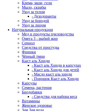
Крема, мази, гели
Мыло, скрабы
Уход за телом
- Дезодоранты
Уход за бородой
Уход за лицом
Натуральная продукция
Мед и продукты пчеловодства
Омега 3 - рыбий жир
Сеннол
Средства от простуды
Финики
Чёрный тмин
Кыст аль Хинди
- Кыст аль Хинди в капсулах
- Кыст аль Хинди для детей
- Масло кыст аль хинди
- Порошок Кыст аль Хинди
Капсулы
Семена, растения
Биодобавки
- Средства для набора веса
Витамины
Женское здоровье
Зам Зам вода