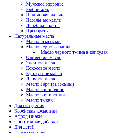
Мужское здоровье
Рыбий жир
Пальмовая пыльца
Назальные капли
Лечебные пасты
Препараты
Натуральные масла
Масло йеменское
Масло черного тмина
- Масло черного тмина в капсулах
Оливковое масло
Змеиное масло
Кокосовое масло
Кунжутное масло
Льняное масло
Масло Гаргира (Усьмы)
Масло конопляное
Масло расторопши
Масло тыквы
Для похудения
Корейская косметика
Афродизиаки
Спортивные добавки
Для детей
Еще категории