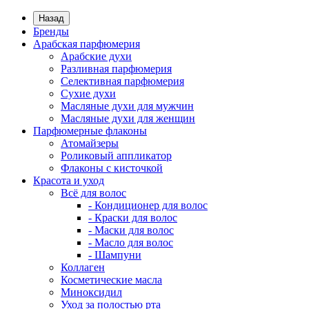
Назад
Бренды
Арабская парфюмерия
Арабские духи
Разливная парфюмерия
Селективная парфюмерия
Сухие духи
Масляные духи для мужчин
Масляные духи для женщин
Парфюмерные флаконы
Атомайзеры
Роликовый аппликатор
Флаконы с кисточкой
Красота и уход
Всё для волос
- Кондиционер для волос
- Краски для волос
- Маски для волос
- Масло для волос
- Шампуни
Коллаген
Косметические масла
Миноксидил
Уход за полостью рта