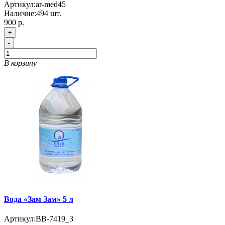
Артикул:
ar-med45
Наличие:
494
шт.
900 р.
+
-
В корзину
Вода «Зам Зам» 5 л
Артикул:
BB-7419_3