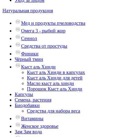
Уход за лицом
Натуральная продукция
Мед и продукты пчеловодства
Омега 3 - рыбий жир
Сеннол
Средства от простуды
Финики
Чёрный тмин
Кыст аль Хинди
Кыст аль Хинди в капсулах
Кыст аль Хинди для детей
Масло кыст аль хинди
Порошок Кыст аль Хинди
Капсулы
Семена, растения
Биодобавки
Средства для набора веса
Витамины
Женское здоровье
Зам Зам вода