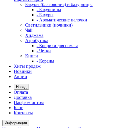
Бахуры (благовония) и бахурницы
- Бахурницы
- Бахуры
- Ароматические палочки
Светильники (ночники)
Чай
Хиджама
Атрибутика
- Коврики для намаза
- Четки
Книги
- Кораны
Хиты продаж
Новинки
Акции
Назад
Оплата
Доставка
Парфюм оптом
Блог
Контакты
Информация