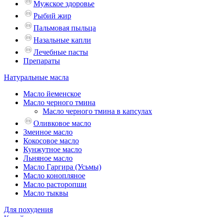
Мужское здоровье
Рыбий жир
Пальмовая пыльца
Назальные капли
Лечебные пасты
Препараты
Натуральные масла
Масло йеменское
Масло черного тмина
Масло черного тмина в капсулах
Оливковое масло
Змеиное масло
Кокосовое масло
Кунжутное масло
Льняное масло
Масло Гаргира (Усьмы)
Масло конопляное
Масло расторопши
Масло тыквы
Для похудения