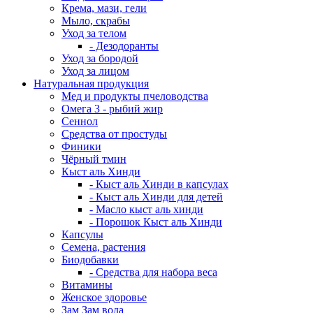
Крема, мази, гели
Мыло, скрабы
Уход за телом
- Дезодоранты
Уход за бородой
Уход за лицом
Натуральная продукция
Мед и продукты пчеловодства
Омега 3 - рыбий жир
Сеннол
Средства от простуды
Финики
Чёрный тмин
Кыст аль Хинди
- Кыст аль Хинди в капсулах
- Кыст аль Хинди для детей
- Масло кыст аль хинди
- Порошок Кыст аль Хинди
Капсулы
Семена, растения
Биодобавки
- Средства для набора веса
Витамины
Женское здоровье
Зам Зам вода