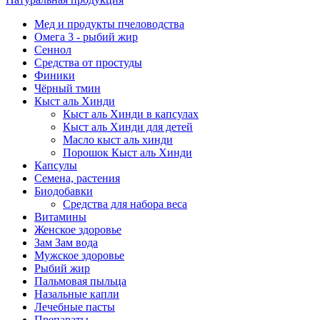
Мед и продукты пчеловодства
Омега 3 - рыбий жир
Сеннол
Средства от простуды
Финики
Чёрный тмин
Кыст аль Хинди
Кыст аль Хинди в капсулах
Кыст аль Хинди для детей
Масло кыст аль хинди
Порошок Кыст аль Хинди
Капсулы
Семена, растения
Биодобавки
Средства для набора веса
Витамины
Женское здоровье
Зам Зам вода
Мужское здоровье
Рыбий жир
Пальмовая пыльца
Назальные капли
Лечебные пасты
Препараты