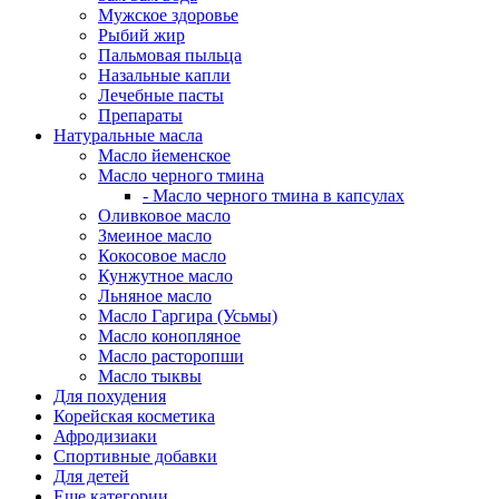
Мужское здоровье
Рыбий жир
Пальмовая пыльца
Назальные капли
Лечебные пасты
Препараты
Натуральные масла
Масло йеменское
Масло черного тмина
- Масло черного тмина в капсулах
Оливковое масло
Змеиное масло
Кокосовое масло
Кунжутное масло
Льняное масло
Масло Гаргира (Усьмы)
Масло конопляное
Масло расторопши
Масло тыквы
Для похудения
Корейская косметика
Афродизиаки
Спортивные добавки
Для детей
Еще категории