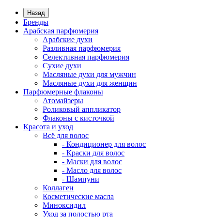
Назад
Бренды
Арабская парфюмерия
Арабские духи
Разливная парфюмерия
Селективная парфюмерия
Сухие духи
Масляные духи для мужчин
Масляные духи для женщин
Парфюмерные флаконы
Атомайзеры
Роликовый аппликатор
Флаконы с кисточкой
Красота и уход
Всё для волос
- Кондиционер для волос
- Краски для волос
- Маски для волос
- Масло для волос
- Шампуни
Коллаген
Косметические масла
Миноксидил
Уход за полостью рта