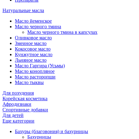
Натуральные масла
Масло йеменское
Масло черного тмина
Масло черного тмина в капсулах
Оливковое масло
Змеиное масло
Кокосовое масло
Кунжутное масло
Льняное масло
Масло Гаргира (Усьмы)
Масло конопляное
Масло расторопши
Масло тыквы
Для похудения
Корейская косметика
Афродизиаки
Спортивные добавки
Для детей
Еще категории
Бахуры (благовония) и бахурницы
Бахурницы