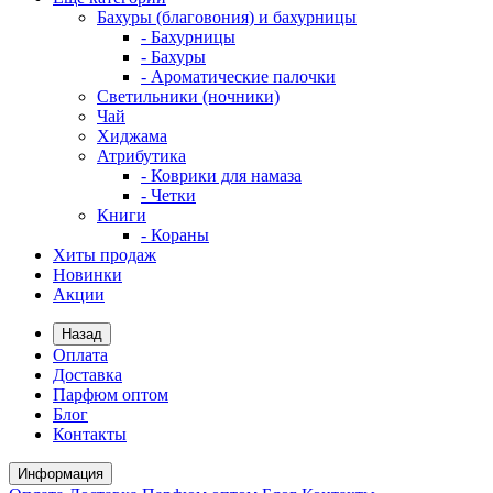
Бахуры (благовония) и бахурницы
- Бахурницы
- Бахуры
- Ароматические палочки
Светильники (ночники)
Чай
Хиджама
Атрибутика
- Коврики для намаза
- Четки
Книги
- Кораны
Хиты продаж
Новинки
Акции
Назад
Оплата
Доставка
Парфюм оптом
Блог
Контакты
Информация