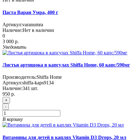
Паста Варан Умра, 400 г
Артикул:
varanumra
Наличие:
Нет в наличии
0
3 000 р.
Уведомить
Листья артишока в капсулах Shiffa Home, 60 капс/590мг
Производитель:
Shiffa Home
Артикул:
shiffa-kaps9134
Наличие:
341
шт.
950 р.
+
-
В корзину
Витамины для детей в каплях Vitamin D3 Drops, 20 мл