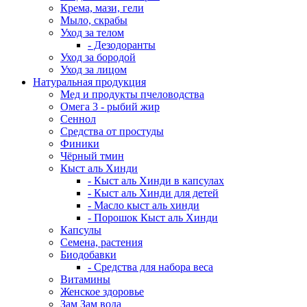
Крема, мази, гели
Мыло, скрабы
Уход за телом
- Дезодоранты
Уход за бородой
Уход за лицом
Натуральная продукция
Мед и продукты пчеловодства
Омега 3 - рыбий жир
Сеннол
Средства от простуды
Финики
Чёрный тмин
Кыст аль Хинди
- Кыст аль Хинди в капсулах
- Кыст аль Хинди для детей
- Масло кыст аль хинди
- Порошок Кыст аль Хинди
Капсулы
Семена, растения
Биодобавки
- Средства для набора веса
Витамины
Женское здоровье
Зам Зам вода