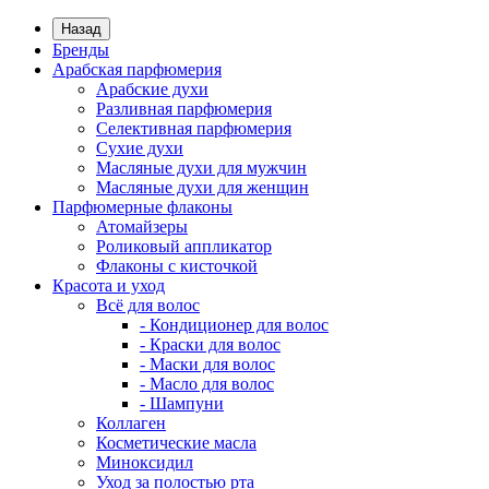
Назад
Бренды
Арабская парфюмерия
Арабские духи
Разливная парфюмерия
Селективная парфюмерия
Сухие духи
Масляные духи для мужчин
Масляные духи для женщин
Парфюмерные флаконы
Атомайзеры
Роликовый аппликатор
Флаконы с кисточкой
Красота и уход
Всё для волос
- Кондиционер для волос
- Краски для волос
- Маски для волос
- Масло для волос
- Шампуни
Коллаген
Косметические масла
Миноксидил
Уход за полостью рта