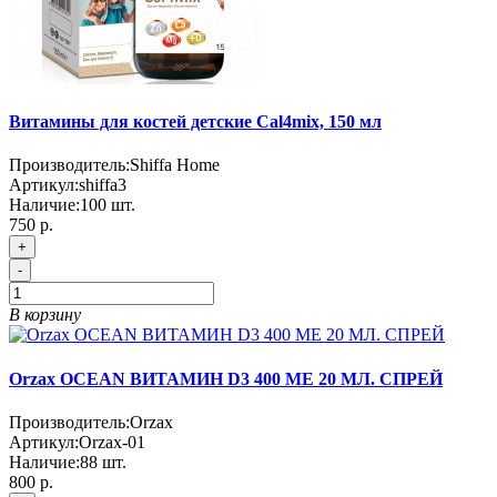
Витамины для костей детские Cal4mix, 150 мл
Производитель:
Shiffa Home
Артикул:
shiffa3
Наличие:
100
шт.
750 р.
+
-
В корзину
Orzax OCEAN ВИТАМИН D3 400 МЕ 20 МЛ. СПРЕЙ
Производитель:
Orzax
Артикул:
Orzax-01
Наличие:
88
шт.
800 р.