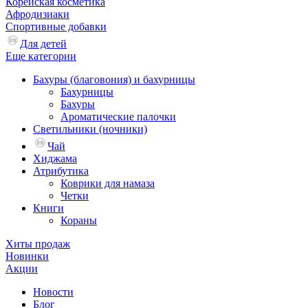
Корейская косметика
Афродизиаки
Спортивные добавки
Для детей
Еще категории
Бахуры (благовония) и бахурницы
Бахурницы
Бахуры
Ароматические палочки
Светильники (ночники)
Чай
Хиджама
Атрибутика
Коврики для намаза
Четки
Книги
Кораны
Хиты продаж
Новинки
Акции
Новости
Блог