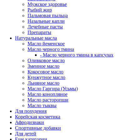
Мужское здоровье
Рыбий жир
Пальмовая пыльца
Назальные капли
Лечебные пасты
Препараты
Натуральные масла
Масло йеменское
Масло черного тмина
- Масло черного тмина в капсулах
Оливковое масло
Змеиное масло
Кокосовое масло
Кунжутное масло
Льняное масло
Масло Гаргира (Усьмы)
Масло конопляное
Масло расторопши
Масло тыквы
Для похудения
Корейская косметика
Афродизиаки
Спортивные добавки
Для детей
Еще категории