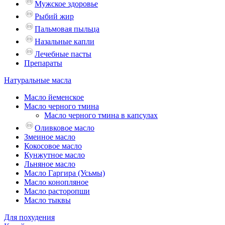
Мужское здоровье
Рыбий жир
Пальмовая пыльца
Назальные капли
Лечебные пасты
Препараты
Натуральные масла
Масло йеменское
Масло черного тмина
Масло черного тмина в капсулах
Оливковое масло
Змеиное масло
Кокосовое масло
Кунжутное масло
Льняное масло
Масло Гаргира (Усьмы)
Масло конопляное
Масло расторопши
Масло тыквы
Для похудения