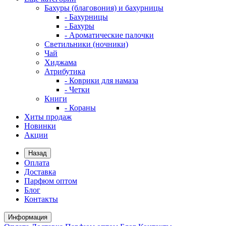
Бахуры (благовония) и бахурницы
- Бахурницы
- Бахуры
- Ароматические палочки
Светильники (ночники)
Чай
Хиджама
Атрибутика
- Коврики для намаза
- Четки
Книги
- Кораны
Хиты продаж
Новинки
Акции
Назад
Оплата
Доставка
Парфюм оптом
Блог
Контакты
Информация