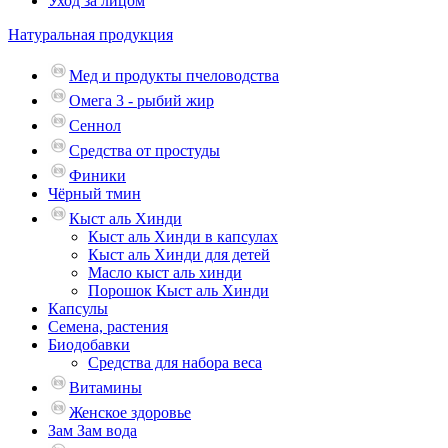
Уход за лицом
Натуральная продукция
Мед и продукты пчеловодства
Омега 3 - рыбий жир
Сеннол
Средства от простуды
Финики
Чёрный тмин
Кыст аль Хинди
Кыст аль Хинди в капсулах
Кыст аль Хинди для детей
Масло кыст аль хинди
Порошок Кыст аль Хинди
Капсулы
Семена, растения
Биодобавки
Средства для набора веса
Витамины
Женское здоровье
Зам Зам вода