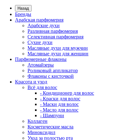
Назад
Бренды
Арабская парфюмерия
Арабские духи
Разливная парфюмерия
Селективная парфюмерия
Сухие духи
Масляные духи для мужчин
Масляные духи для женщин
Парфюмерные флаконы
Атомайзеры
Роликовый аппликатор
Флаконы с кисточкой
Красота и уход
Всё для волос
- Кондиционер для волос
- Краски для волос
- Маски для волос
- Масло для волос
- Шампуни
Коллаген
Косметические масла
Миноксидил
Уход за полостью рта