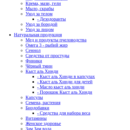
Крема, мази, гели
Мыло, скрабы
Уход за телом
- Дезодоранты
Уход за бородой
Уход за лицом
Натуральная продукция
Мед и продукты пчеловодства
Омега 3 - рыбий жир
Сеннол
Средства от простуды
Финики
Чёрный тмин
Кыст аль Хинди
- Кыст аль Хинди в капсулах
- Кыст аль Хинди для детей
- Масло кыст аль хинди
- Порошок Кыст аль Хинди
Капсулы
Семена, растения
Биодобавки
- Средства для набора веса
Витамины
Женское здоровье
Зам Зам вода