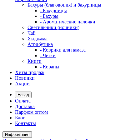
Бахуры (благовония) и бахурницы
- Бахурницы
- Бахуры
- Ароматические палочки
Светильники (ночники)
Чай
Хиджама
Атрибутика
- Коврики для намаза
- Четки
Книги
- Кораны
Хиты продаж
Новинки
Акции
Назад
Оплата
Доставка
Парфюм оптом
Блог
Контакты
Информация