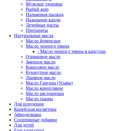
Мужское здоровье
Рыбий жир
Пальмовая пыльца
Назальные капли
Лечебные пасты
Препараты
Натуральные масла
Масло йеменское
Масло черного тмина
- Масло черного тмина в капсулах
Оливковое масло
Змеиное масло
Кокосовое масло
Кунжутное масло
Льняное масло
Масло Гаргира (Усьмы)
Масло конопляное
Масло расторопши
Масло тыквы
Для похудения
Корейская косметика
Афродизиаки
Спортивные добавки
Для детей
Еще категории