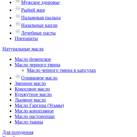
Мужское здоровье
Рыбий жир
Пальмовая пыльца
Назальные капли
Лечебные пасты
Препараты
Натуральные масла
Масло йеменское
Масло черного тмина
Масло черного тмина в капсулах
Оливковое масло
Змеиное масло
Кокосовое масло
Кунжутное масло
Льняное масло
Масло Гаргира (Усьмы)
Масло конопляное
Масло расторопши
Масло тыквы
Для похудения