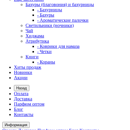
Бахуры (благовония) и бахурницы
- Бахурницы
- Бахуры
- Ароматические палочки
Светильники (ночники)
Чай
Хиджама
Атрибутика
- Коврики для намаза
- Четки
Книги
- Кораны
Хиты продаж
Новинки
Акции
Назад
Оплата
Доставка
Парфюм оптом
Блог
Контакты
Информация