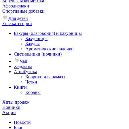
Корейская косметика
Афродизиаки
Спортивные добавки
Для детей
Еще категории
Бахуры (благовония) и бахурницы
Бахурницы
Бахуры
Ароматические палочки
Светильники (ночники)
Чай
Хиджама
Атрибутика
Коврики для намаза
Четки
Книги
Кораны
Хиты продаж
Новинки
Акции
Новости
Блог