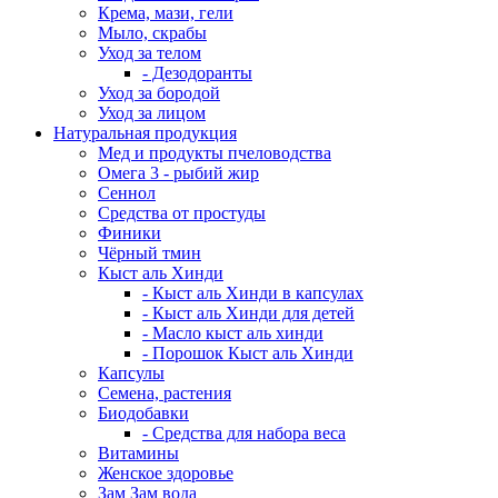
Крема, мази, гели
Мыло, скрабы
Уход за телом
- Дезодоранты
Уход за бородой
Уход за лицом
Натуральная продукция
Мед и продукты пчеловодства
Омега 3 - рыбий жир
Сеннол
Средства от простуды
Финики
Чёрный тмин
Кыст аль Хинди
- Кыст аль Хинди в капсулах
- Кыст аль Хинди для детей
- Масло кыст аль хинди
- Порошок Кыст аль Хинди
Капсулы
Семена, растения
Биодобавки
- Средства для набора веса
Витамины
Женское здоровье
Зам Зам вода