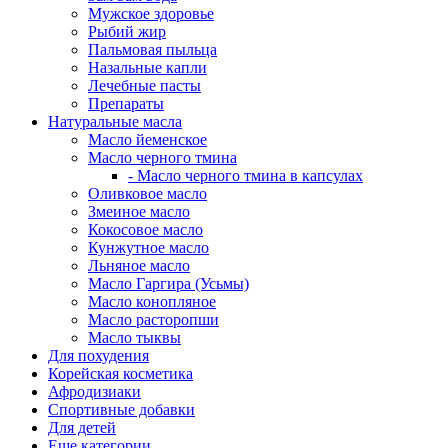
Мужское здоровье
Рыбий жир
Пальмовая пыльца
Назальные капли
Лечебные пасты
Препараты
Натуральные масла
Масло йеменское
Масло черного тмина
- Масло черного тмина в капсулах
Оливковое масло
Змеиное масло
Кокосовое масло
Кунжутное масло
Льняное масло
Масло Гаргира (Усьмы)
Масло конопляное
Масло расторопши
Масло тыквы
Для похудения
Корейская косметика
Афродизиаки
Спортивные добавки
Для детей
Еще категории