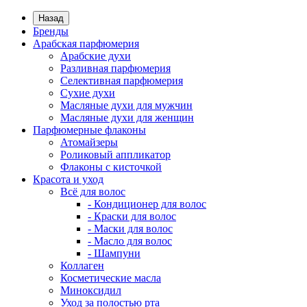
Назад
Бренды
Арабская парфюмерия
Арабские духи
Разливная парфюмерия
Селективная парфюмерия
Сухие духи
Масляные духи для мужчин
Масляные духи для женщин
Парфюмерные флаконы
Атомайзеры
Роликовый аппликатор
Флаконы с кисточкой
Красота и уход
Всё для волос
- Кондиционер для волос
- Краски для волос
- Маски для волос
- Масло для волос
- Шампуни
Коллаген
Косметические масла
Миноксидил
Уход за полостью рта