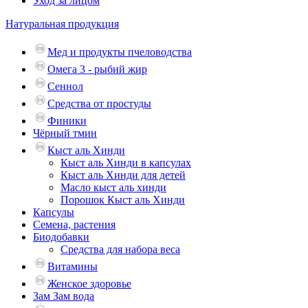
Уход за лицом
Натуральная продукция
Мед и продукты пчеловодства
Омега 3 - рыбий жир
Сеннол
Средства от простуды
Финики
Чёрный тмин
Кыст аль Хинди
Кыст аль Хинди в капсулах
Кыст аль Хинди для детей
Масло кыст аль хинди
Порошок Кыст аль Хинди
Капсулы
Семена, растения
Биодобавки
Средства для набора веса
Витамины
Женское здоровье
Зам Зам вода