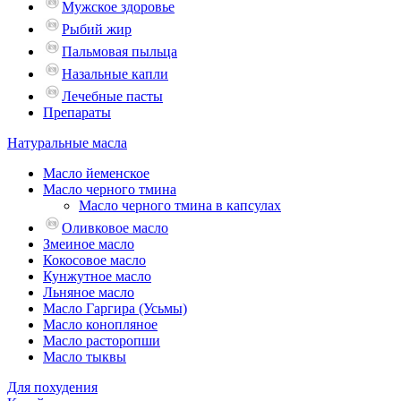
Мужское здоровье
Рыбий жир
Пальмовая пыльца
Назальные капли
Лечебные пасты
Препараты
Натуральные масла
Масло йеменское
Масло черного тмина
Масло черного тмина в капсулах
Оливковое масло
Змеиное масло
Кокосовое масло
Кунжутное масло
Льняное масло
Масло Гаргира (Усьмы)
Масло конопляное
Масло расторопши
Масло тыквы
Для похудения