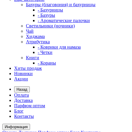
Бахуры (благовония) и бахурницы
- Бахурницы
- Бахуры
- Ароматические палочки
Светильники (ночники)
Чай
Хиджама
Атрибутика
- Коврики для намаза
- Четки
Книги
- Кораны
Хиты продаж
Новинки
Акции
Назад
Оплата
Доставка
Парфюм оптом
Блог
Контакты
Информация