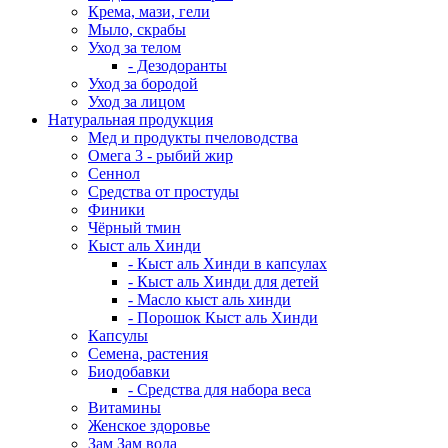
Крема, мази, гели
Мыло, скрабы
Уход за телом
- Дезодоранты
Уход за бородой
Уход за лицом
Натуральная продукция
Мед и продукты пчеловодства
Омега 3 - рыбий жир
Сеннол
Средства от простуды
Финики
Чёрный тмин
Кыст аль Хинди
- Кыст аль Хинди в капсулах
- Кыст аль Хинди для детей
- Масло кыст аль хинди
- Порошок Кыст аль Хинди
Капсулы
Семена, растения
Биодобавки
- Средства для набора веса
Витамины
Женское здоровье
Зам Зам вода