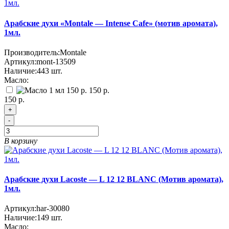
Арабские духи «Montale — Intense Cafe» (мотив аромата),
1мл.
Производитель:
Montale
Артикул:
mont-13509
Наличие:
443
шт.
Масло:
150 р.
150 р.
+
-
В корзину
Арабские духи Lacoste — L 12 12 BLANC (Мотив аромата),
1мл.
Артикул:
har-30080
Наличие:
149
шт.
Масло: