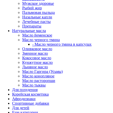
Мужское здоровье
Рыбий жир
Пальмовая пыльца
Назальные капли
Лечебные пасты
Препараты
Натуральные масла
Масло йеменское
Масло черного тмина
- Масло черного тмина в капсулах
Оливковое масло
Змеиное масло
Кокосовое масло
Кунжутное масло
Льняное масло
Масло Гаргира (Усьмы)
Масло конопляное
Масло расторопши
Масло тыквы
Для похудения
Корейская косметика
Афродизиаки
Спортивные добавки
Для детей
Еще категории