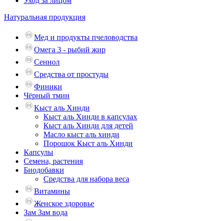
Уход за лицом
Натуральная продукция
Мед и продукты пчеловодства
Омега 3 - рыбий жир
Сеннол
Средства от простуды
Финики
Чёрный тмин
Кыст аль Хинди
Кыст аль Хинди в капсулах
Кыст аль Хинди для детей
Масло кыст аль хинди
Порошок Кыст аль Хинди
Капсулы
Семена, растения
Биодобавки
Средства для набора веса
Витамины
Женское здоровье
Зам Зам вода