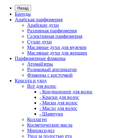
Назад
Бренды
Арабская парфюмерия
Арабские духи
Разливная парфюмерия
Селективная парфюмерия
Сухие духи
Масляные духи для мужчин
Масляные духи для женщин
Парфюмерные флаконы
Атомайзеры
Роликовый аппликатор
Флаконы с кисточкой
Красота и уход
Всё для волос
- Кондиционер для волос
- Краски для волос
- Маски для волос
- Масло для волос
- Шампуни
Коллаген
Косметические масла
Миноксидил
Уход за полостью рта