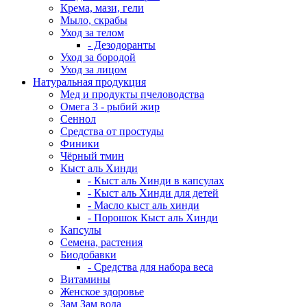
Крема, мази, гели
Мыло, скрабы
Уход за телом
- Дезодоранты
Уход за бородой
Уход за лицом
Натуральная продукция
Мед и продукты пчеловодства
Омега 3 - рыбий жир
Сеннол
Средства от простуды
Финики
Чёрный тмин
Кыст аль Хинди
- Кыст аль Хинди в капсулах
- Кыст аль Хинди для детей
- Масло кыст аль хинди
- Порошок Кыст аль Хинди
Капсулы
Семена, растения
Биодобавки
- Средства для набора веса
Витамины
Женское здоровье
Зам Зам вода