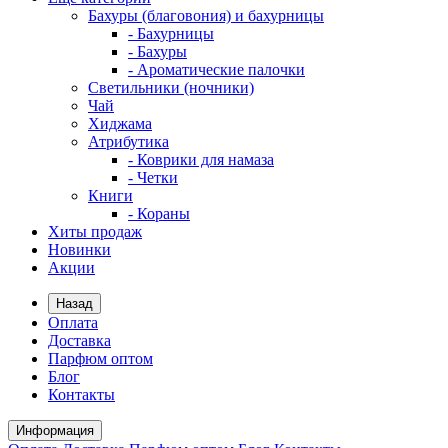
Бахуры (благовония) и бахурницы
- Бахурницы
- Бахуры
- Ароматические палочки
Светильники (ночники)
Чай
Хиджама
Атрибутика
- Коврики для намаза
- Четки
Книги
- Кораны
Хиты продаж
Новинки
Акции
Назад
Оплата
Доставка
Парфюм оптом
Блог
Контакты
Информация