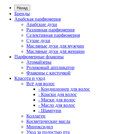
Назад
Бренды
Арабская парфюмерия
Арабские духи
Разливная парфюмерия
Селективная парфюмерия
Сухие духи
Масляные духи для мужчин
Масляные духи для женщин
Парфюмерные флаконы
Атомайзеры
Роликовый аппликатор
Флаконы с кисточкой
Красота и уход
Всё для волос
- Кондиционер для волос
- Краски для волос
- Маски для волос
- Масло для волос
- Шампуни
Коллаген
Косметические масла
Миноксидил
Уход за полостью рта