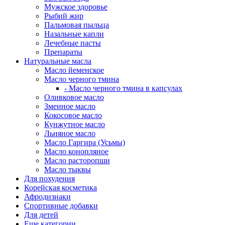
Мужское здоровье
Рыбий жир
Пальмовая пыльца
Назальные капли
Лечебные пасты
Препараты
Натуральные масла
Масло йеменское
Масло черного тмина
- Масло черного тмина в капсулах
Оливковое масло
Змеиное масло
Кокосовое масло
Кунжутное масло
Льняное масло
Масло Гаргира (Усьмы)
Масло конопляное
Масло расторопши
Масло тыквы
Для похудения
Корейская косметика
Афродизиаки
Спортивные добавки
Для детей
Еще категории