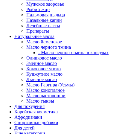
Мужское здоровье
Рыбий жир
Пальмовая пыльца
Назальные капли
Лечебные пасты
Препараты
Натуральные масла
Масло йеменское
Масло черного тмина
- Масло черного тмина в капсулах
Оливковое масло
Змеиное масло
Кокосовое масло
Кунжутное масло
Льняное масло
Масло Гаргира (Усьмы)
Масло конопляное
Масло расторопши
Масло тыквы
Для похудения
Корейская косметика
Афродизиаки
Спортивные добавки
Для детей
Еще категории