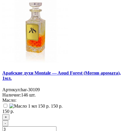
Арабские духи Montale — Aoud Forest (Мотив аромата),
1мл.
Артикул:
har-30109
Наличие:
146
шт.
Масло:
150 р.
150 р.
+
-