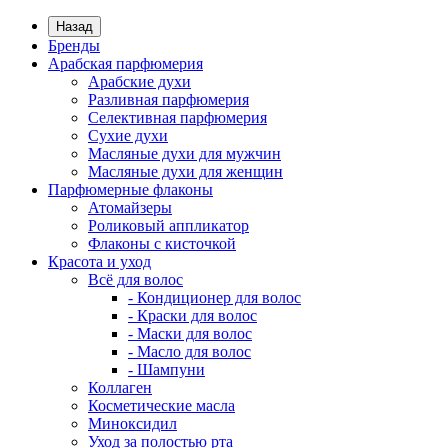
Назад
Бренды
Арабская парфюмерия
Арабские духи
Разливная парфюмерия
Селективная парфюмерия
Сухие духи
Масляные духи для мужчин
Масляные духи для женщин
Парфюмерные флаконы
Атомайзеры
Роликовый аппликатор
Флаконы с кисточкой
Красота и уход
Всё для волос
- Кондиционер для волос
- Краски для волос
- Маски для волос
- Масло для волос
- Шампуни
Коллаген
Косметические масла
Миноксидил
Уход за полостью рта