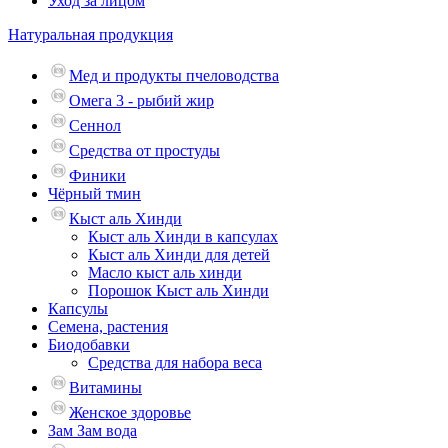
Уход за лицом
Натуральная продукция
Мед и продукты пчеловодства
Омега 3 - рыбий жир
Сеннол
Средства от простуды
Финики
Чёрный тмин
Кыст аль Хинди
Кыст аль Хинди в капсулах
Кыст аль Хинди для детей
Масло кыст аль хинди
Порошок Кыст аль Хинди
Капсулы
Семена, растения
Биодобавки
Средства для набора веса
Витамины
Женское здоровье
Зам Зам вода