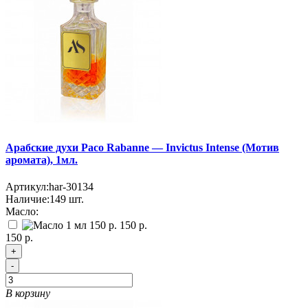
Арабские духи Paco Rabanne — Invictus Intense (Мотив
аромата), 1мл.
Артикул:
har-30134
Наличие:
149
шт.
Масло:
150 р.
150 р.
+
-
В корзину