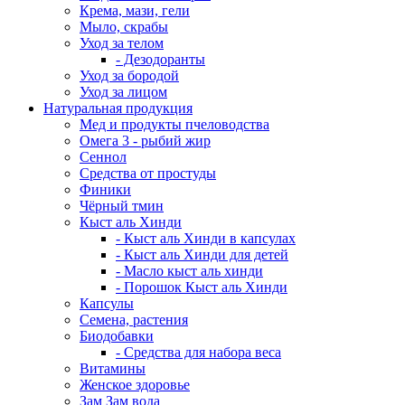
Крема, мази, гели
Мыло, скрабы
Уход за телом
- Дезодоранты
Уход за бородой
Уход за лицом
Натуральная продукция
Мед и продукты пчеловодства
Омега 3 - рыбий жир
Сеннол
Средства от простуды
Финики
Чёрный тмин
Кыст аль Хинди
- Кыст аль Хинди в капсулах
- Кыст аль Хинди для детей
- Масло кыст аль хинди
- Порошок Кыст аль Хинди
Капсулы
Семена, растения
Биодобавки
- Средства для набора веса
Витамины
Женское здоровье
Зам Зам вода