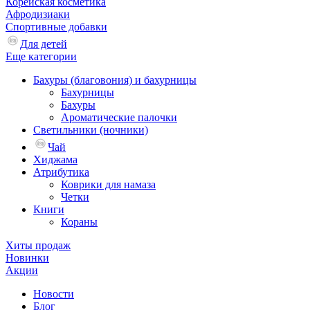
Корейская косметика
Афродизиаки
Спортивные добавки
Для детей
Еще категории
Бахуры (благовония) и бахурницы
Бахурницы
Бахуры
Ароматические палочки
Светильники (ночники)
Чай
Хиджама
Атрибутика
Коврики для намаза
Четки
Книги
Кораны
Хиты продаж
Новинки
Акции
Новости
Блог