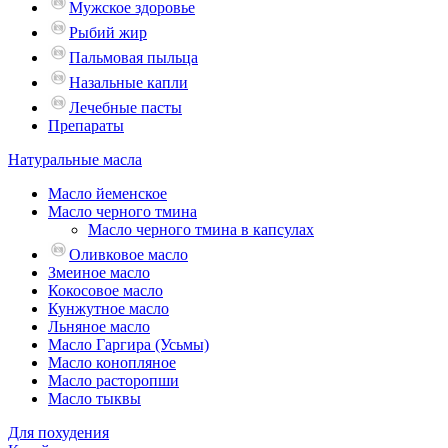
Мужское здоровье
Рыбий жир
Пальмовая пыльца
Назальные капли
Лечебные пасты
Препараты
Натуральные масла
Масло йеменское
Масло черного тмина
Масло черного тмина в капсулах
Оливковое масло
Змеиное масло
Кокосовое масло
Кунжутное масло
Льняное масло
Масло Гаргира (Усьмы)
Масло конопляное
Масло расторопши
Масло тыквы
Для похудения