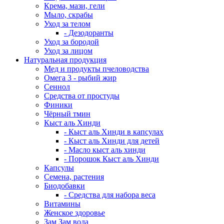
Крема, мази, гели
Мыло, скрабы
Уход за телом
- Дезодоранты
Уход за бородой
Уход за лицом
Натуральная продукция
Мед и продукты пчеловодства
Омега 3 - рыбий жир
Сеннол
Средства от простуды
Финики
Чёрный тмин
Кыст аль Хинди
- Кыст аль Хинди в капсулах
- Кыст аль Хинди для детей
- Масло кыст аль хинди
- Порошок Кыст аль Хинди
Капсулы
Семена, растения
Биодобавки
- Средства для набора веса
Витамины
Женское здоровье
Зам Зам вода