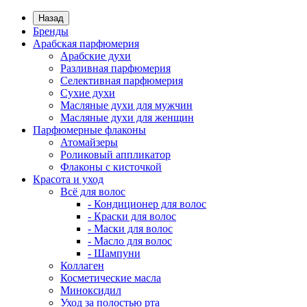
Назад
Бренды
Арабская парфюмерия
Арабские духи
Разливная парфюмерия
Селективная парфюмерия
Сухие духи
Масляные духи для мужчин
Масляные духи для женщин
Парфюмерные флаконы
Атомайзеры
Роликовый аппликатор
Флаконы с кисточкой
Красота и уход
Всё для волос
- Кондиционер для волос
- Краски для волос
- Маски для волос
- Масло для волос
- Шампуни
Коллаген
Косметические масла
Миноксидил
Уход за полостью рта