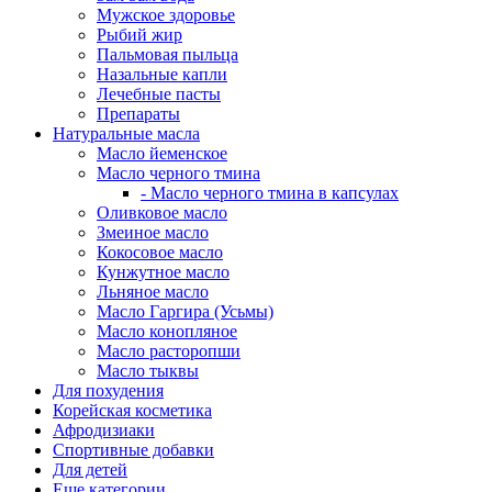
Мужское здоровье
Рыбий жир
Пальмовая пыльца
Назальные капли
Лечебные пасты
Препараты
Натуральные масла
Масло йеменское
Масло черного тмина
- Масло черного тмина в капсулах
Оливковое масло
Змеиное масло
Кокосовое масло
Кунжутное масло
Льняное масло
Масло Гаргира (Усьмы)
Масло конопляное
Масло расторопши
Масло тыквы
Для похудения
Корейская косметика
Афродизиаки
Спортивные добавки
Для детей
Еще категории