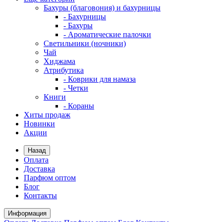
Бахуры (благовония) и бахурницы
- Бахурницы
- Бахуры
- Ароматические палочки
Светильники (ночники)
Чай
Хиджама
Атрибутика
- Коврики для намаза
- Четки
Книги
- Кораны
Хиты продаж
Новинки
Акции
Назад
Оплата
Доставка
Парфюм оптом
Блог
Контакты
Информация