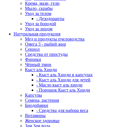
Крема, мази, гели
Мыло, скрабы
Уход за телом
- Дезодоранты
Уход за бородой
Уход за лицом
Натуральная продукция
Мед и продукты пчеловодства
Омега 3 - рыбий жир
Сеннол
Средства от простуды
Финики
Чёрный тмин
Кыст аль Хинди
- Кыст аль Хинди в капсулах
- Кыст аль Хинди для детей
- Масло кыст аль хинди
- Порошок Кыст аль Хинди
Капсулы
Семена, растения
Биодобавки
- Средства для набора веса
Витамины
Женское здоровье
Зам Зам вода