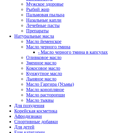
Мужское здоровье
Рыбий жир
Пальмовая пыльца
Назальные капли
Лечебные пасты
Препараты
Натуральные масла
Масло йеменское
Масло черного тмина
- Масло черного тмина в капсулах
Оливковое масло
Змеиное масло
Кокосовое масло
Кунжутное масло
Льняное масло
Масло Гаргира (Усьмы)
Масло конопляное
Масло расторопши
Масло тыквы
Для похудения
Корейская косметика
Афродизиаки
Спортивные добавки
Для детей
Еще категории