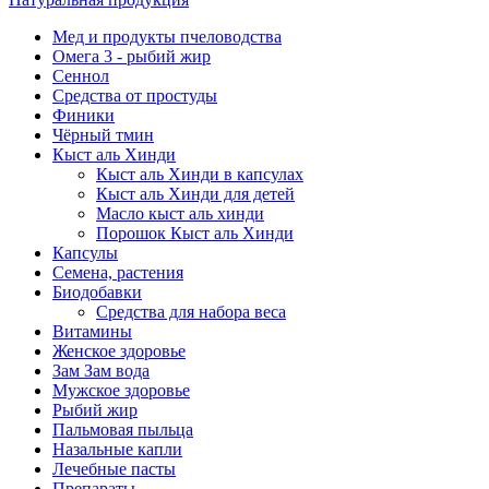
Мед и продукты пчеловодства
Омега 3 - рыбий жир
Сеннол
Средства от простуды
Финики
Чёрный тмин
Кыст аль Хинди
Кыст аль Хинди в капсулах
Кыст аль Хинди для детей
Масло кыст аль хинди
Порошок Кыст аль Хинди
Капсулы
Семена, растения
Биодобавки
Средства для набора веса
Витамины
Женское здоровье
Зам Зам вода
Мужское здоровье
Рыбий жир
Пальмовая пыльца
Назальные капли
Лечебные пасты
Препараты