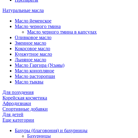
Натуральные масла
Масло йеменское
Масло черного тмина
Масло черного тмина в капсулах
Оливковое масло
Змеиное масло
Кокосовое масло
Кунжутное масло
Льняное масло
Масло Гаргира (Усьмы)
Масло конопляное
Масло расторопши
Масло тыквы
Для похудения
Корейская косметика
Афродизиаки
Спортивные добавки
Для детей
Еще категории
Бахуры (благовония) и бахурницы
Бахурницы