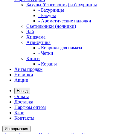
Бахуры (благовония) и бахурницы
- Бахурницы
- Бахуры
- Ароматические палочки
Светильники (ночники)
Чай
Хиджама
Атрибутика
- Коврики для намаза
- Четки
Книги
- Кораны
Хиты продаж
Новинки
Акции
Назад
Оплата
Доставка
Парфюм оптом
Блог
Контакты
Информация