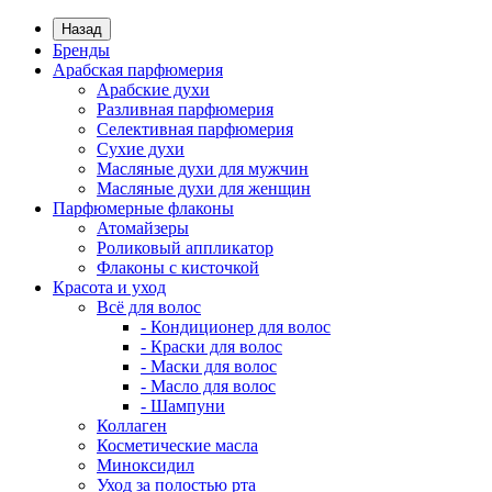
Назад
Бренды
Арабская парфюмерия
Арабские духи
Разливная парфюмерия
Селективная парфюмерия
Сухие духи
Масляные духи для мужчин
Масляные духи для женщин
Парфюмерные флаконы
Атомайзеры
Роликовый аппликатор
Флаконы с кисточкой
Красота и уход
Всё для волос
- Кондиционер для волос
- Краски для волос
- Маски для волос
- Масло для волос
- Шампуни
Коллаген
Косметические масла
Миноксидил
Уход за полостью рта