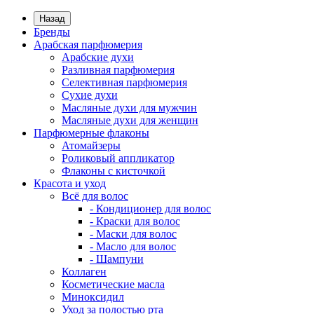
Назад
Бренды
Арабская парфюмерия
Арабские духи
Разливная парфюмерия
Селективная парфюмерия
Сухие духи
Масляные духи для мужчин
Масляные духи для женщин
Парфюмерные флаконы
Атомайзеры
Роликовый аппликатор
Флаконы с кисточкой
Красота и уход
Всё для волос
- Кондиционер для волос
- Краски для волос
- Маски для волос
- Масло для волос
- Шампуни
Коллаген
Косметические масла
Миноксидил
Уход за полостью рта