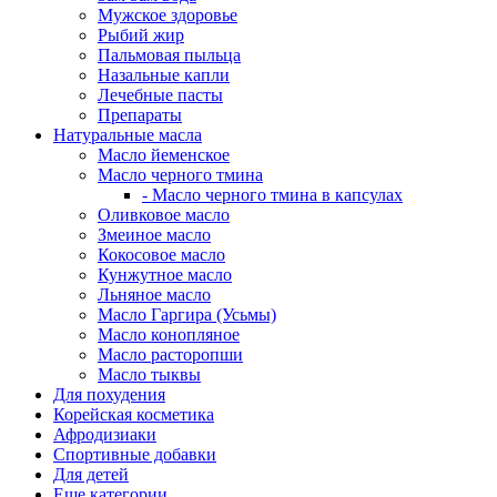
Мужское здоровье
Рыбий жир
Пальмовая пыльца
Назальные капли
Лечебные пасты
Препараты
Натуральные масла
Масло йеменское
Масло черного тмина
- Масло черного тмина в капсулах
Оливковое масло
Змеиное масло
Кокосовое масло
Кунжутное масло
Льняное масло
Масло Гаргира (Усьмы)
Масло конопляное
Масло расторопши
Масло тыквы
Для похудения
Корейская косметика
Афродизиаки
Спортивные добавки
Для детей
Еще категории