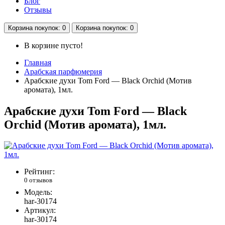
Блог
Отзывы
Корзина
покупок
: 0
Корзина
покупок
: 0
В корзине пусто!
Главная
Арабская парфюмерия
Арабские духи Tom Ford — Black Orchid (Мотив
аромата), 1мл.
Арабские духи Tom Ford — Black
Orchid (Мотив аромата), 1мл.
Рейтинг:
0 отзывов
Модель:
har-30174
Артикул:
har-30174