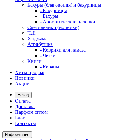
Бахуры (благовония) и бахурницы
- Бахурницы
- Бахуры
- Ароматические палочки
Светильники (ночники)
Чай
Хиджама
Атрибутика
- Коврики для намаза
- Четки
Книги
- Кораны
Хиты продаж
Новинки
Акции
Назад
Оплата
Доставка
Парфюм оптом
Блог
Контакты
Информация