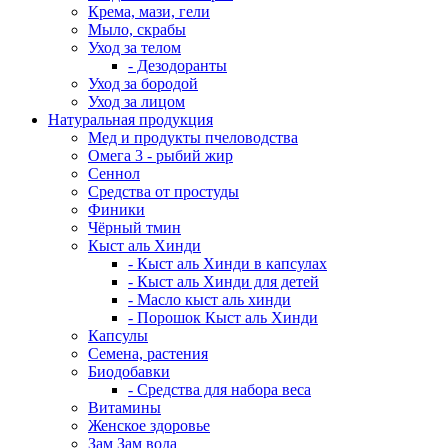
Крема, мази, гели
Мыло, скрабы
Уход за телом
- Дезодоранты
Уход за бородой
Уход за лицом
Натуральная продукция
Мед и продукты пчеловодства
Омега 3 - рыбий жир
Сеннол
Средства от простуды
Финики
Чёрный тмин
Кыст аль Хинди
- Кыст аль Хинди в капсулах
- Кыст аль Хинди для детей
- Масло кыст аль хинди
- Порошок Кыст аль Хинди
Капсулы
Семена, растения
Биодобавки
- Средства для набора веса
Витамины
Женское здоровье
Зам Зам вода