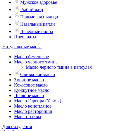
Мужское здоровье
Рыбий жир
Пальмовая пыльца
Назальные капли
Лечебные пасты
Препараты
Натуральные масла
Масло йеменское
Масло черного тмина
Масло черного тмина в капсулах
Оливковое масло
Змеиное масло
Кокосовое масло
Кунжутное масло
Льняное масло
Масло Гаргира (Усьмы)
Масло конопляное
Масло расторопши
Масло тыквы
Для похудения