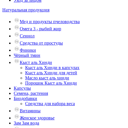
Уход за лицом
Натуральная продукция
Мед и продукты пчеловодства
Омега 3 - рыбий жир
Сеннол
Средства от простуды
Финики
Чёрный тмин
Кыст аль Хинди
Кыст аль Хинди в капсулах
Кыст аль Хинди для детей
Масло кыст аль хинди
Порошок Кыст аль Хинди
Капсулы
Семена, растения
Биодобавки
Средства для набора веса
Витамины
Женское здоровье
Зам Зам вода