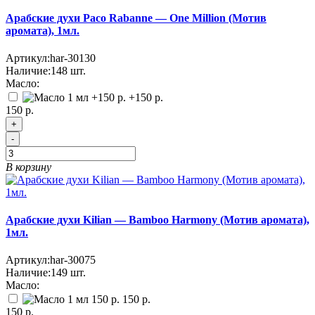
Арабские духи Paco Rabanne — One Million (Мотив
аромата), 1мл.
Артикул:
har-30130
Наличие:
148
шт.
Масло:
+150 р.
150 р.
+
-
В корзину
Арабские духи Kilian — Bamboo Harmony (Мотив аромата),
1мл.
Артикул:
har-30075
Наличие:
149
шт.
Масло:
150 р.
150 р.