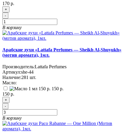
170 р.
+
-
В корзину
Арабские духи «Lattafa Perfumes — Sheikh Al-Shuyukh»
(мотив аромата), 1мл.
Производитель:
Lattafa Perfumes
Артикул:
she-44
Наличие:
281
шт.
Масло:
150 р.
150 р.
+
-
В корзину