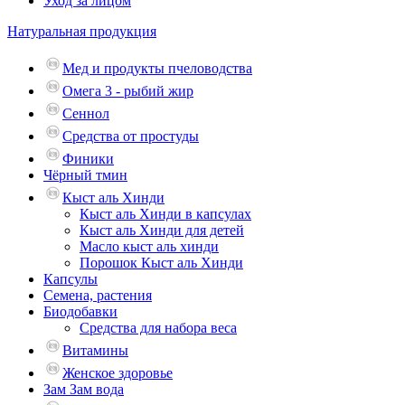
Уход за лицом
Натуральная продукция
Мед и продукты пчеловодства
Омега 3 - рыбий жир
Сеннол
Средства от простуды
Финики
Чёрный тмин
Кыст аль Хинди
Кыст аль Хинди в капсулах
Кыст аль Хинди для детей
Масло кыст аль хинди
Порошок Кыст аль Хинди
Капсулы
Семена, растения
Биодобавки
Средства для набора веса
Витамины
Женское здоровье
Зам Зам вода