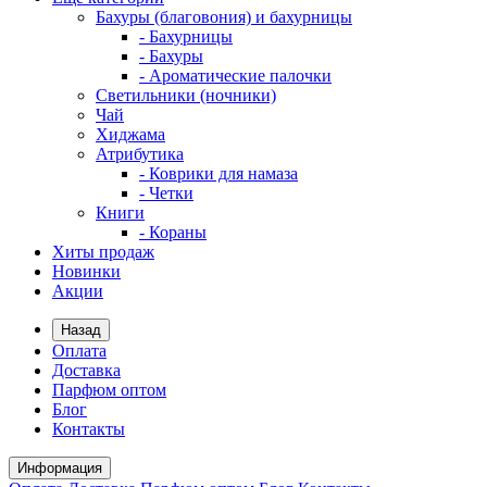
Бахуры (благовония) и бахурницы
- Бахурницы
- Бахуры
- Ароматические палочки
Светильники (ночники)
Чай
Хиджама
Атрибутика
- Коврики для намаза
- Четки
Книги
- Кораны
Хиты продаж
Новинки
Акции
Назад
Оплата
Доставка
Парфюм оптом
Блог
Контакты
Информация