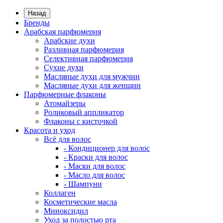
Назад
Бренды
Арабская парфюмерия
Арабские духи
Разливная парфюмерия
Селективная парфюмерия
Сухие духи
Масляные духи для мужчин
Масляные духи для женщин
Парфюмерные флаконы
Атомайзеры
Роликовый аппликатор
Флаконы с кисточкой
Красота и уход
Всё для волос
- Кондиционер для волос
- Краски для волос
- Маски для волос
- Масло для волос
- Шампуни
Коллаген
Косметические масла
Миноксидил
Уход за полостью рта