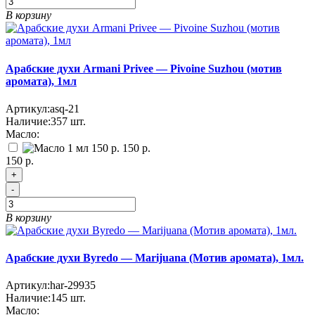
В корзину
Арабские духи Armani Privee — Pivoine Suzhou (мотив
аромата), 1мл
Артикул:
asq-21
Наличие:
357
шт.
Масло:
150 р.
150 р.
+
-
В корзину
Арабские духи Byredo — Marijuana (Мотив аромата), 1мл.
Артикул:
har-29935
Наличие:
145
шт.
Масло: