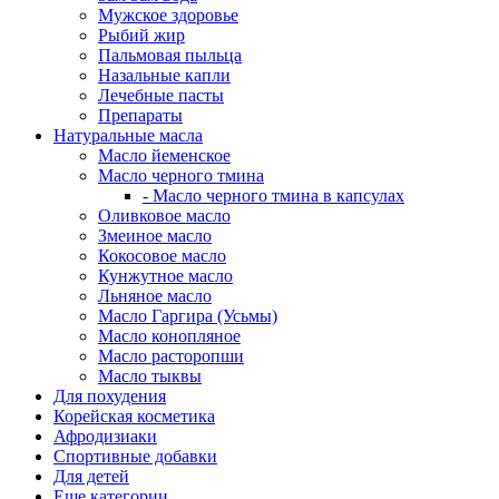
Мужское здоровье
Рыбий жир
Пальмовая пыльца
Назальные капли
Лечебные пасты
Препараты
Натуральные масла
Масло йеменское
Масло черного тмина
- Масло черного тмина в капсулах
Оливковое масло
Змеиное масло
Кокосовое масло
Кунжутное масло
Льняное масло
Масло Гаргира (Усьмы)
Масло конопляное
Масло расторопши
Масло тыквы
Для похудения
Корейская косметика
Афродизиаки
Спортивные добавки
Для детей
Еще категории