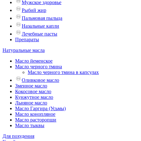
Мужское здоровье
Рыбий жир
Пальмовая пыльца
Назальные капли
Лечебные пасты
Препараты
Натуральные масла
Масло йеменское
Масло черного тмина
Масло черного тмина в капсулах
Оливковое масло
Змеиное масло
Кокосовое масло
Кунжутное масло
Льняное масло
Масло Гаргира (Усьмы)
Масло конопляное
Масло расторопши
Масло тыквы
Для похудения