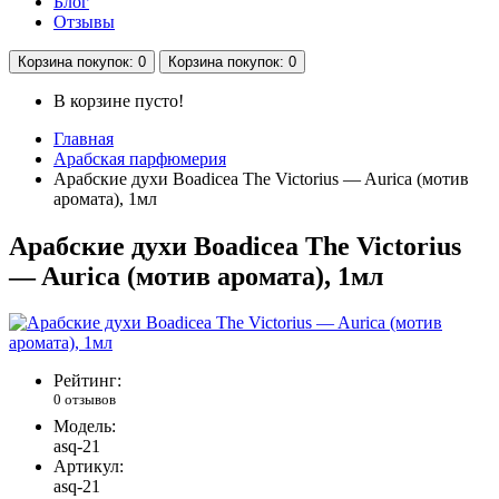
Блог
Отзывы
Корзина
покупок
: 0
Корзина
покупок
: 0
В корзине пусто!
Главная
Арабская парфюмерия
Арабские духи Boadicea The Victorius — Aurica (мотив
аромата), 1мл
Арабские духи Boadicea The Victorius
— Aurica (мотив аромата), 1мл
Рейтинг:
0 отзывов
Модель:
asq-21
Артикул:
asq-21