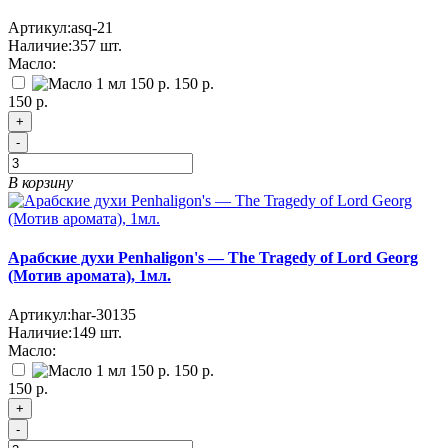
Артикул:
asq-21
Наличие:
357
шт.
Масло:
150 р.
150 р.
+
-
В корзину
Арабские духи Penhaligon's — The Tragedy of Lord Georg
(Мотив аромата), 1мл.
Артикул:
har-30135
Наличие:
149
шт.
Масло:
150 р.
150 р.
+
-