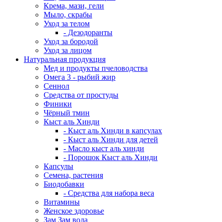
Крема, мази, гели
Мыло, скрабы
Уход за телом
- Дезодоранты
Уход за бородой
Уход за лицом
Натуральная продукция
Мед и продукты пчеловодства
Омега 3 - рыбий жир
Сеннол
Средства от простуды
Финики
Чёрный тмин
Кыст аль Хинди
- Кыст аль Хинди в капсулах
- Кыст аль Хинди для детей
- Масло кыст аль хинди
- Порошок Кыст аль Хинди
Капсулы
Семена, растения
Биодобавки
- Средства для набора веса
Витамины
Женское здоровье
Зам Зам вода