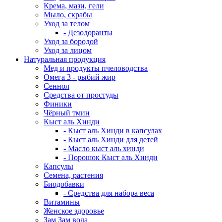
Крема, мази, гели
Мыло, скрабы
Уход за телом
- Дезодоранты
Уход за бородой
Уход за лицом
Натуральная продукция
Мед и продукты пчеловодства
Омега 3 - рыбий жир
Сеннол
Средства от простуды
Финики
Чёрный тмин
Кыст аль Хинди
- Кыст аль Хинди в капсулах
- Кыст аль Хинди для детей
- Масло кыст аль хинди
- Порошок Кыст аль Хинди
Капсулы
Семена, растения
Биодобавки
- Средства для набора веса
Витамины
Женское здоровье
Зам Зам вода