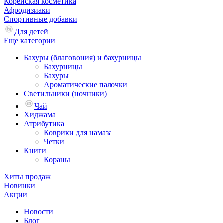
Корейская косметика
Афродизиаки
Спортивные добавки
Для детей
Еще категории
Бахуры (благовония) и бахурницы
Бахурницы
Бахуры
Ароматические палочки
Светильники (ночники)
Чай
Хиджама
Атрибутика
Коврики для намаза
Четки
Книги
Кораны
Хиты продаж
Новинки
Акции
Новости
Блог