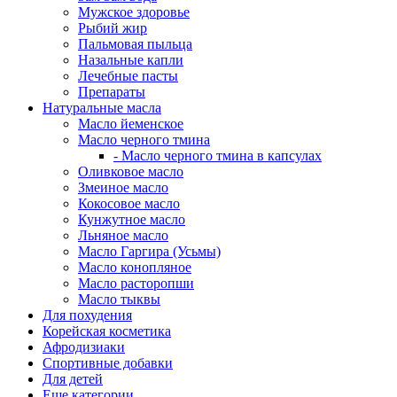
Мужское здоровье
Рыбий жир
Пальмовая пыльца
Назальные капли
Лечебные пасты
Препараты
Натуральные масла
Масло йеменское
Масло черного тмина
- Масло черного тмина в капсулах
Оливковое масло
Змеиное масло
Кокосовое масло
Кунжутное масло
Льняное масло
Масло Гаргира (Усьмы)
Масло конопляное
Масло расторопши
Масло тыквы
Для похудения
Корейская косметика
Афродизиаки
Спортивные добавки
Для детей
Еще категории