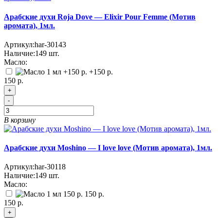
Арабские духи Roja Dove — Elixir Pour Femme (Мотив
аромата), 1мл.
Артикул:
har-30143
Наличие:
149
шт.
Масло:
+150 р.
150 р.
+
-
В корзину
Арабские духи Moshino — I love love (Мотив аромата), 1мл.
Артикул:
har-30118
Наличие:
149
шт.
Масло:
150 р.
150 р.
+