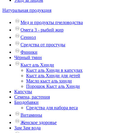
Уход за лицом
Натуральная продукция
Мед и продукты пчеловодства
Омега 3 - рыбий жир
Сеннол
Средства от простуды
Финики
Чёрный тмин
Кыст аль Хинди
Кыст аль Хинди в капсулах
Кыст аль Хинди для детей
Масло кыст аль хинди
Порошок Кыст аль Хинди
Капсулы
Семена, растения
Биодобавки
Средства для набора веса
Витамины
Женское здоровье
Зам Зам вода