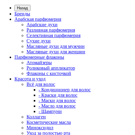
Назад
Бренды
Арабская парфюмерия
Арабские духи
Разливная парфюмерия
Селективная парфюмерия
Сухие духи
Масляные духи для мужчин
Масляные духи для женщин
Парфюмерные флаконы
Атомайзеры
Роликовый аппликатор
Флаконы с кисточкой
Красота и уход
Всё для волос
- Кондиционер для волос
- Краски для волос
- Маски для волос
- Масло для волос
- Шампуни
Коллаген
Косметические масла
Миноксидил
Уход за полостью рта