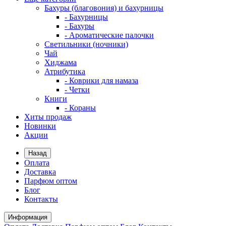
Бахуры (благовония) и бахурницы
- Бахурницы
- Бахуры
- Ароматические палочки
Светильники (ночники)
Чай
Хиджама
Атрибутика
- Коврики для намаза
- Четки
Книги
- Кораны
Хиты продаж
Новинки
Акции
Назад
Оплата
Доставка
Парфюм оптом
Блог
Контакты
Информация