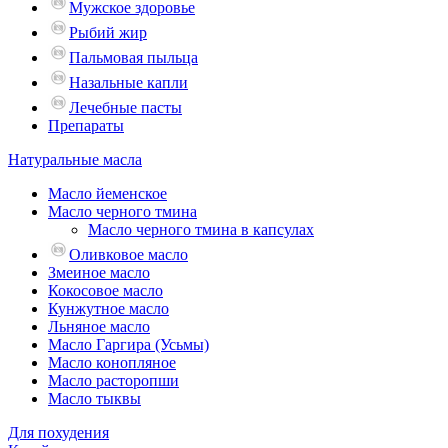
Мужское здоровье
Рыбий жир
Пальмовая пыльца
Назальные капли
Лечебные пасты
Препараты
Натуральные масла
Масло йеменское
Масло черного тмина
Масло черного тмина в капсулах
Оливковое масло
Змеиное масло
Кокосовое масло
Кунжутное масло
Льняное масло
Масло Гаргира (Усьмы)
Масло конопляное
Масло расторопши
Масло тыквы
Для похудения