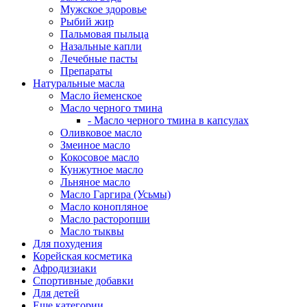
Мужское здоровье
Рыбий жир
Пальмовая пыльца
Назальные капли
Лечебные пасты
Препараты
Натуральные масла
Масло йеменское
Масло черного тмина
- Масло черного тмина в капсулах
Оливковое масло
Змеиное масло
Кокосовое масло
Кунжутное масло
Льняное масло
Масло Гаргира (Усьмы)
Масло конопляное
Масло расторопши
Масло тыквы
Для похудения
Корейская косметика
Афродизиаки
Спортивные добавки
Для детей
Еще категории