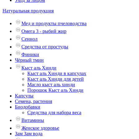
Уход за лицом
Натуральная продукция
Мед и продукты пчеловодства
Омега 3 - рыбий жир
Сеннол
Средства от простуды
Финики
Чёрный тмин
Кыст аль Хинди
Кыст аль Хинди в капсулах
Кыст аль Хинди для детей
Масло кыст аль хинди
Порошок Кыст аль Хинди
Капсулы
Семена, растения
Биодобавки
Средства для набора веса
Витамины
Женское здоровье
Зам Зам вода