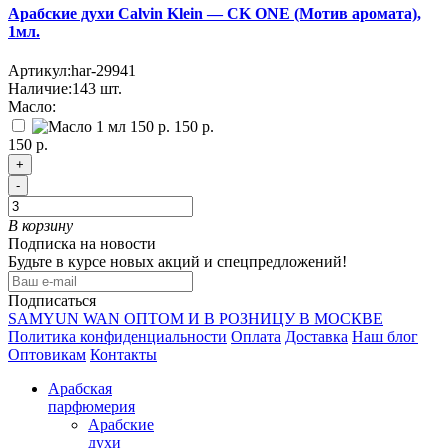
Арабские духи Calvin Klein — CK ONE (Мотив аромата),
1мл.
Артикул:
har-29941
Наличие:
143
шт.
Масло:
150 р.
150 р.
+
-
В корзину
Подписка на новости
Будьте в курсе новых акций и спецпредложений!
Подписаться
SAMYUN WAN ОПТОМ И В РОЗНИЦУ В МОСКВЕ
Политика конфиденциальности
Оплата
Доставка
Наш блог
Оптовикам
Контакты
Арабская
парфюмерия
Арабские
духи