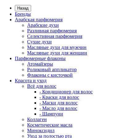
Назад
Бренды
Арабская парфюмерия
Арабские духи
Разливная парфюмерия
Селективная парфюмерия
Сухие духи
Масляные духи для мужчин
Масляные духи для женщин
Парфюмерные флаконы
Атомайзеры
Роликовый аппликатор
Флаконы с кисточкой
Красота и уход
Всё для волос
- Кондиционер для волос
- Краски для волос
- Маски для волос
- Масло для волос
- Шампуни
Коллаген
Косметические масла
Миноксидил
Уход за полостью рта