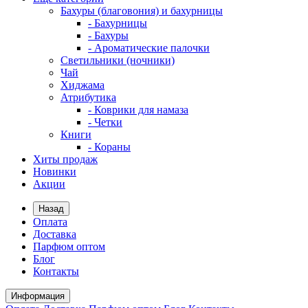
Бахуры (благовония) и бахурницы
- Бахурницы
- Бахуры
- Ароматические палочки
Светильники (ночники)
Чай
Хиджама
Атрибутика
- Коврики для намаза
- Четки
Книги
- Кораны
Хиты продаж
Новинки
Акции
Назад
Оплата
Доставка
Парфюм оптом
Блог
Контакты
Информация