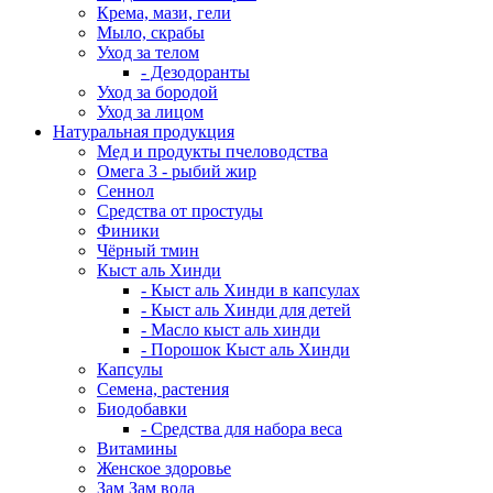
Крема, мази, гели
Мыло, скрабы
Уход за телом
- Дезодоранты
Уход за бородой
Уход за лицом
Натуральная продукция
Мед и продукты пчеловодства
Омега 3 - рыбий жир
Сеннол
Средства от простуды
Финики
Чёрный тмин
Кыст аль Хинди
- Кыст аль Хинди в капсулах
- Кыст аль Хинди для детей
- Масло кыст аль хинди
- Порошок Кыст аль Хинди
Капсулы
Семена, растения
Биодобавки
- Средства для набора веса
Витамины
Женское здоровье
Зам Зам вода