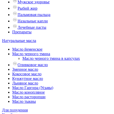
Мужское здоровье
Рыбий жир
Пальмовая пыльца
Назальные капли
Лечебные пасты
Препараты
Натуральные масла
Масло йеменское
Масло черного тмина
Масло черного тмина в капсулах
Оливковое масло
Змеиное масло
Кокосовое масло
Кунжутное масло
Льняное масло
Масло Гаргира (Усьмы)
Масло конопляное
Масло расторопши
Масло тыквы
Для похудения