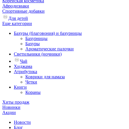
Корейская косметика
Афродизиаки
Спортивные добавки
Для детей
Еще категории
Бахуры (благовония) и бахурницы
Бахурницы
Бахуры
Ароматические палочки
Светильники (ночники)
Чай
Хиджама
Атрибутика
Коврики для намаза
Четки
Книги
Кораны
Хиты продаж
Новинки
Акции
Новости
Блог