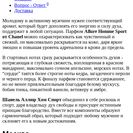
0
Вопрос - Ответ
Доставка
Молодому и активному мужчине нужен соответствующий
аромат, который будет дополнять его энергию и силу духа,
поддержит в любой ситуации. Парфюм
Allure Homme Sport
от Chanel
можно охарактеризовать как чувственный и
свежий, он максимально раскрывается на коже, даря яркие
эмоции и повышая уровень адреналина в крови до предела.
В стартовых нотах сразу раскрывается особенность духов -
потрясающая и глубокая свежесть, воплощенная в красном
мандарине, максимально сочном апельсине, морских нотах. В
“сердце” таятся более строгие ноты кедра, загадочного нероли
и черного перца. К финалу парфюм становится сдержаннее,
но не менее привлекательным благодаря белому мускусу,
бобам тонка, пикантной ванили, ветиверу и амбре.
Шанель Аллюр Хом Спорт
объединил в себе роскошь и
спорт, даря владельцу дух свободы и присущее истинным
принцам благородство. Вместе все компоненты образуют
гармоничный образ, который подходит любому мужчине и
склоняет его к новым достижениям.