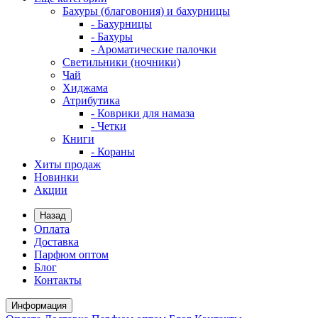
Бахуры (благовония) и бахурницы
- Бахурницы
- Бахуры
- Ароматические палочки
Светильники (ночники)
Чай
Хиджама
Атрибутика
- Коврики для намаза
- Четки
Книги
- Кораны
Хиты продаж
Новинки
Акции
Назад
Оплата
Доставка
Парфюм оптом
Блог
Контакты
Информация