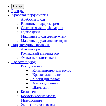
Назад
Бренды
Арабская парфюмерия
Арабские духи
Разливная парфюмерия
Селективная парфюмерия
Сухие духи
Масляные духи для мужчин
Масляные духи для женщин
Парфюмерные флаконы
Атомайзеры
Роликовый аппликатор
Флаконы с кисточкой
Красота и уход
Всё для волос
- Кондиционер для волос
- Краски для волос
- Маски для волос
- Масло для волос
- Шампуни
Коллаген
Косметические масла
Миноксидил
Уход за полостью рта