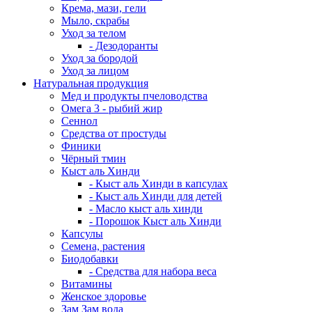
Крема, мази, гели
Мыло, скрабы
Уход за телом
- Дезодоранты
Уход за бородой
Уход за лицом
Натуральная продукция
Мед и продукты пчеловодства
Омега 3 - рыбий жир
Сеннол
Средства от простуды
Финики
Чёрный тмин
Кыст аль Хинди
- Кыст аль Хинди в капсулах
- Кыст аль Хинди для детей
- Масло кыст аль хинди
- Порошок Кыст аль Хинди
Капсулы
Семена, растения
Биодобавки
- Средства для набора веса
Витамины
Женское здоровье
Зам Зам вода