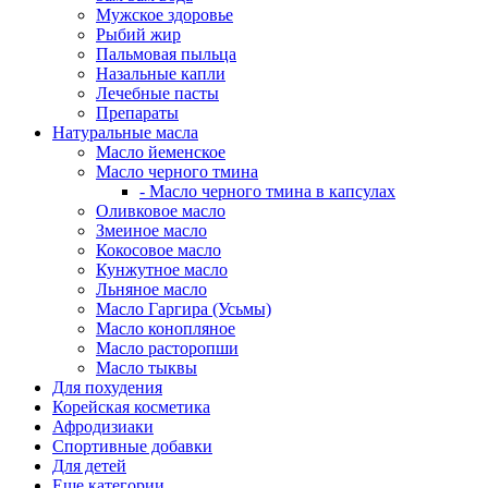
Мужское здоровье
Рыбий жир
Пальмовая пыльца
Назальные капли
Лечебные пасты
Препараты
Натуральные масла
Масло йеменское
Масло черного тмина
- Масло черного тмина в капсулах
Оливковое масло
Змеиное масло
Кокосовое масло
Кунжутное масло
Льняное масло
Масло Гаргира (Усьмы)
Масло конопляное
Масло расторопши
Масло тыквы
Для похудения
Корейская косметика
Афродизиаки
Спортивные добавки
Для детей
Еще категории