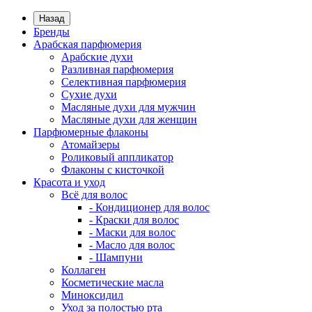
Назад
Бренды
Арабская парфюмерия
Арабские духи
Разливная парфюмерия
Селективная парфюмерия
Сухие духи
Масляные духи для мужчин
Масляные духи для женщин
Парфюмерные флаконы
Атомайзеры
Роликовый аппликатор
Флаконы с кисточкой
Красота и уход
Всё для волос
- Кондиционер для волос
- Краски для волос
- Маски для волос
- Масло для волос
- Шампуни
Коллаген
Косметические масла
Миноксидил
Уход за полостью рта