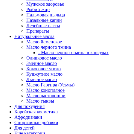
Мужское здоровье
Рыбий жир
Пальмовая пыльца
Назальные капли
Лечебные пасты
Препараты
Натуральные масла
Масло йеменское
Масло черного тмина
- Масло черного тмина в капсулах
Оливковое масло
Змеиное масло
Кокосовое масло
Кунжутное масло
Льняное масло
Масло Гаргира (Усьмы)
Масло конопляное
Масло расторопши
Масло тыквы
Для похудения
Корейская косметика
Афродизиаки
Спортивные добавки
Для детей
Еще категории