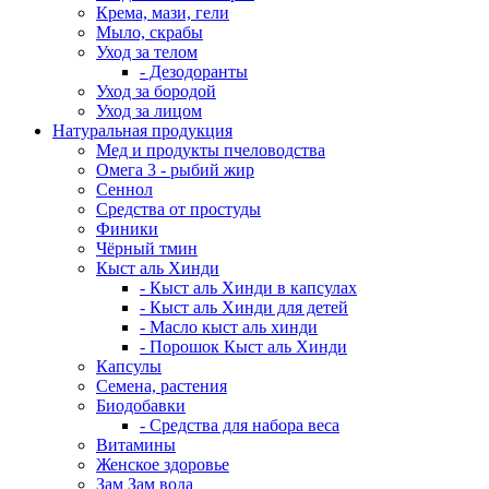
Крема, мази, гели
Мыло, скрабы
Уход за телом
- Дезодоранты
Уход за бородой
Уход за лицом
Натуральная продукция
Мед и продукты пчеловодства
Омега 3 - рыбий жир
Сеннол
Средства от простуды
Финики
Чёрный тмин
Кыст аль Хинди
- Кыст аль Хинди в капсулах
- Кыст аль Хинди для детей
- Масло кыст аль хинди
- Порошок Кыст аль Хинди
Капсулы
Семена, растения
Биодобавки
- Средства для набора веса
Витамины
Женское здоровье
Зам Зам вода