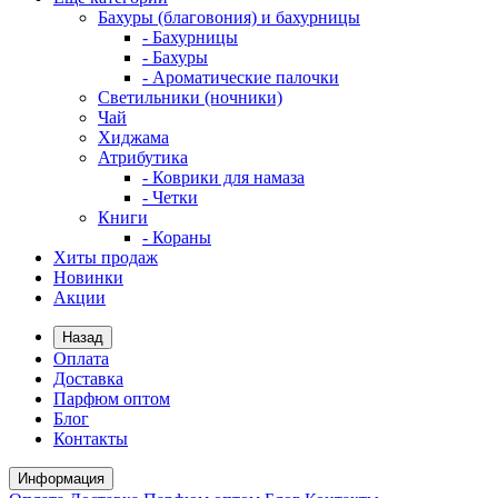
Бахуры (благовония) и бахурницы
- Бахурницы
- Бахуры
- Ароматические палочки
Светильники (ночники)
Чай
Хиджама
Атрибутика
- Коврики для намаза
- Четки
Книги
- Кораны
Хиты продаж
Новинки
Акции
Назад
Оплата
Доставка
Парфюм оптом
Блог
Контакты
Информация