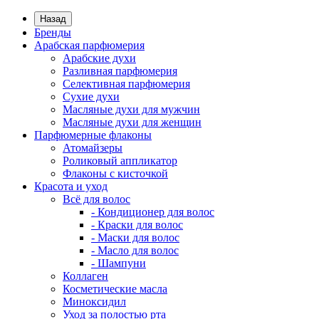
Назад
Бренды
Арабская парфюмерия
Арабские духи
Разливная парфюмерия
Селективная парфюмерия
Сухие духи
Масляные духи для мужчин
Масляные духи для женщин
Парфюмерные флаконы
Атомайзеры
Роликовый аппликатор
Флаконы с кисточкой
Красота и уход
Всё для волос
- Кондиционер для волос
- Краски для волос
- Маски для волос
- Масло для волос
- Шампуни
Коллаген
Косметические масла
Миноксидил
Уход за полостью рта