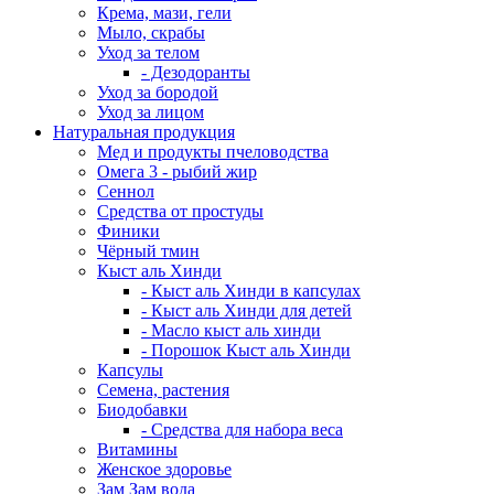
Крема, мази, гели
Мыло, скрабы
Уход за телом
- Дезодоранты
Уход за бородой
Уход за лицом
Натуральная продукция
Мед и продукты пчеловодства
Омега 3 - рыбий жир
Сеннол
Средства от простуды
Финики
Чёрный тмин
Кыст аль Хинди
- Кыст аль Хинди в капсулах
- Кыст аль Хинди для детей
- Масло кыст аль хинди
- Порошок Кыст аль Хинди
Капсулы
Семена, растения
Биодобавки
- Средства для набора веса
Витамины
Женское здоровье
Зам Зам вода