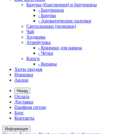
Бахуры (благовония) и бахурницы
- Бахурницы
- Бахуры
- Ароматические палочки
Светильники (ночники)
Чай
Хиджама
Атрибутика
- Коврики для намаза
- Четки
Книги
- Кораны
Хиты продаж
Новинки
Акции
Назад
Оплата
Доставка
Парфюм оптом
Блог
Контакты
Информация