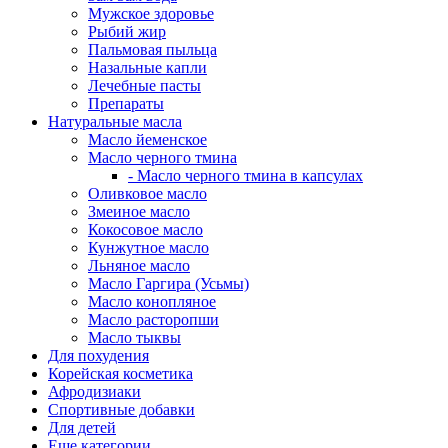
Мужское здоровье
Рыбий жир
Пальмовая пыльца
Назальные капли
Лечебные пасты
Препараты
Натуральные масла
Масло йеменское
Масло черного тмина
- Масло черного тмина в капсулах
Оливковое масло
Змеиное масло
Кокосовое масло
Кунжутное масло
Льняное масло
Масло Гаргира (Усьмы)
Масло конопляное
Масло расторопши
Масло тыквы
Для похудения
Корейская косметика
Афродизиаки
Спортивные добавки
Для детей
Еще категории