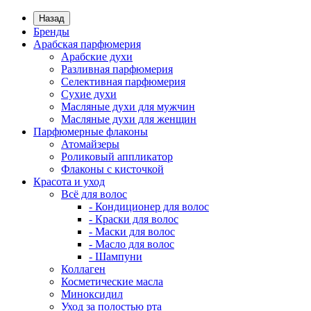
Назад
Бренды
Арабская парфюмерия
Арабские духи
Разливная парфюмерия
Селективная парфюмерия
Сухие духи
Масляные духи для мужчин
Масляные духи для женщин
Парфюмерные флаконы
Атомайзеры
Роликовый аппликатор
Флаконы с кисточкой
Красота и уход
Всё для волос
- Кондиционер для волос
- Краски для волос
- Маски для волос
- Масло для волос
- Шампуни
Коллаген
Косметические масла
Миноксидил
Уход за полостью рта