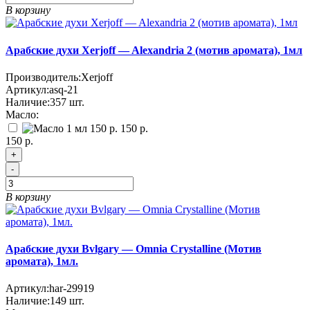
В корзину
Арабские духи Xerjoff — Alexandria 2 (мотив аромата), 1мл
Производитель:
Xerjoff
Артикул:
asq-21
Наличие:
357
шт.
Масло:
150 р.
150 р.
+
-
В корзину
Арабские духи Bvlgary — Omnia Crystalline (Мотив
аромата), 1мл.
Артикул:
har-29919
Наличие:
149
шт.