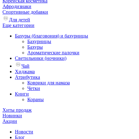
Корейская косметика
Афродизиаки
Спортивные добавки
Для детей
Еще категории
Бахуры (благовония) и бахурницы
Бахурницы
Бахуры
Ароматические палочки
Светильники (ночники)
Чай
Хиджама
Атрибутика
Коврики для намаза
Четки
Книги
Кораны
Хиты продаж
Новинки
Акции
Новости
Блог