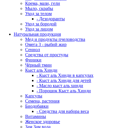
Крема, мази, гели
Мыло, скрабы
Уход за телом
- Дезодоранты
Уход за бородой
Уход за лицом
Натуральная продукция
Мед и продукты пчеловодства
Омега 3 - рыбий жир
Сеннол
Средства от простуды
Финики
Чёрный тмин
Кыст аль Хинди
- Кыст аль Хинди в капсулах
- Кыст аль Хинди для детей
- Масло кыст аль хинди
- Порошок Кыст аль Хинди
Капсулы
Семена, растения
Биодобавки
- Средства для набора веса
Витамины
Женское здоровье
Зам Зам вода