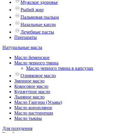
Мужское здоровье
Рыбий жир
Пальмовая пыльца
Назальные капли
Лечебные пасты
Препараты
Натуральные масла
Масло йеменское
Масло черного тмина
Масло черного тмина в капсулах
Оливковое масло
Змеиное масло
Кокосовое масло
Кунжутное масло
Льняное масло
Масло Гаргира (Усьмы)
Масло конопляное
Масло расторопши
Масло тыквы
Для похудения