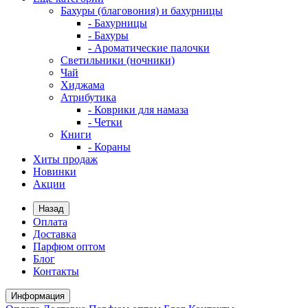
Бахуры (благовония) и бахурницы
- Бахурницы
- Бахуры
- Ароматические палочки
Светильники (ночники)
Чай
Хиджама
Атрибутика
- Коврики для намаза
- Четки
Книги
- Кораны
Хиты продаж
Новинки
Акции
Назад
Оплата
Доставка
Парфюм оптом
Блог
Контакты
Информация