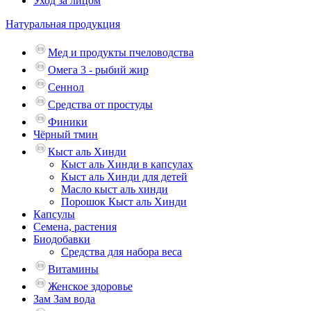
Уход за лицом
Натуральная продукция
Мед и продукты пчеловодства
Омега 3 - рыбий жир
Сеннол
Средства от простуды
Финики
Чёрный тмин
Кыст аль Хинди
Кыст аль Хинди в капсулах
Кыст аль Хинди для детей
Масло кыст аль хинди
Порошок Кыст аль Хинди
Капсулы
Семена, растения
Биодобавки
Средства для набора веса
Витамины
Женское здоровье
Зам Зам вода