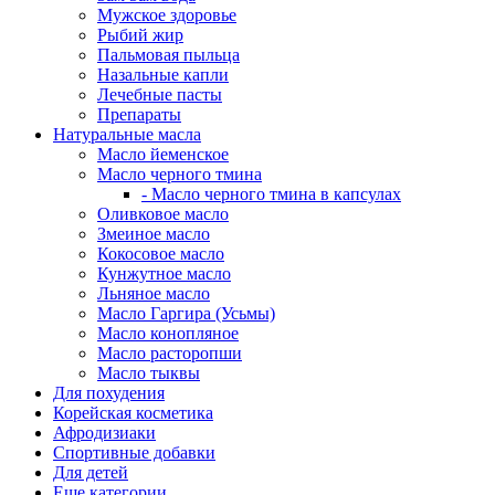
Мужское здоровье
Рыбий жир
Пальмовая пыльца
Назальные капли
Лечебные пасты
Препараты
Натуральные масла
Масло йеменское
Масло черного тмина
- Масло черного тмина в капсулах
Оливковое масло
Змеиное масло
Кокосовое масло
Кунжутное масло
Льняное масло
Масло Гаргира (Усьмы)
Масло конопляное
Масло расторопши
Масло тыквы
Для похудения
Корейская косметика
Афродизиаки
Спортивные добавки
Для детей
Еще категории