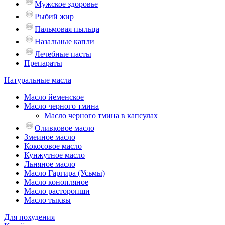
Мужское здоровье
Рыбий жир
Пальмовая пыльца
Назальные капли
Лечебные пасты
Препараты
Натуральные масла
Масло йеменское
Масло черного тмина
Масло черного тмина в капсулах
Оливковое масло
Змеиное масло
Кокосовое масло
Кунжутное масло
Льняное масло
Масло Гаргира (Усьмы)
Масло конопляное
Масло расторопши
Масло тыквы
Для похудения