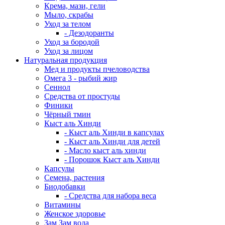
Крема, мази, гели
Мыло, скрабы
Уход за телом
- Дезодоранты
Уход за бородой
Уход за лицом
Натуральная продукция
Мед и продукты пчеловодства
Омега 3 - рыбий жир
Сеннол
Средства от простуды
Финики
Чёрный тмин
Кыст аль Хинди
- Кыст аль Хинди в капсулах
- Кыст аль Хинди для детей
- Масло кыст аль хинди
- Порошок Кыст аль Хинди
Капсулы
Семена, растения
Биодобавки
- Средства для набора веса
Витамины
Женское здоровье
Зам Зам вода