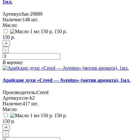
1мл.
Артикул:
har-29889
Наличие:
148
шт.
Масло:
150 р.
150 р.
+
-
В корзину
Арабские духи «Creed — Aventus» (мотив аромата), 1мл.
Производитель:
Creed
Артикул:
cre-b2
Наличие:
417
шт.
Масло:
150 р.
150 р.
+
-