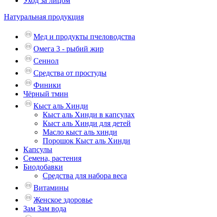
Уход за лицом
Натуральная продукция
Мед и продукты пчеловодства
Омега 3 - рыбий жир
Сеннол
Средства от простуды
Финики
Чёрный тмин
Кыст аль Хинди
Кыст аль Хинди в капсулах
Кыст аль Хинди для детей
Масло кыст аль хинди
Порошок Кыст аль Хинди
Капсулы
Семена, растения
Биодобавки
Средства для набора веса
Витамины
Женское здоровье
Зам Зам вода