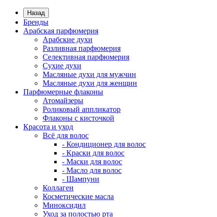
Назад
Бренды
Арабская парфюмерия
Арабские духи
Разливная парфюмерия
Селективная парфюмерия
Сухие духи
Масляные духи для мужчин
Масляные духи для женщин
Парфюмерные флаконы
Атомайзеры
Роликовый аппликатор
Флаконы с кисточкой
Красота и уход
Всё для волос
- Кондиционер для волос
- Краски для волос
- Маски для волос
- Масло для волос
- Шампуни
Коллаген
Косметические масла
Миноксидил
Уход за полостью рта