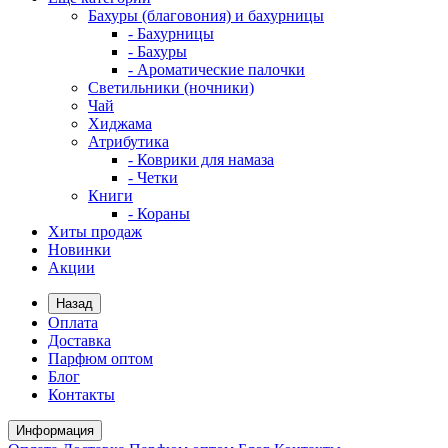
Бахуры (благовония) и бахурницы
- Бахурницы
- Бахуры
- Ароматические палочки
Светильники (ночники)
Чай
Хиджама
Атрибутика
- Коврики для намаза
- Четки
Книги
- Кораны
Хиты продаж
Новинки
Акции
Назад
Оплата
Доставка
Парфюм оптом
Блог
Контакты
Информация