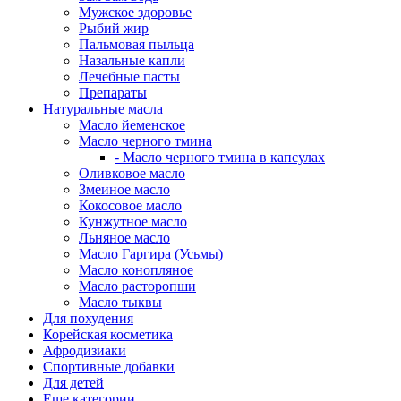
Мужское здоровье
Рыбий жир
Пальмовая пыльца
Назальные капли
Лечебные пасты
Препараты
Натуральные масла
Масло йеменское
Масло черного тмина
- Масло черного тмина в капсулах
Оливковое масло
Змеиное масло
Кокосовое масло
Кунжутное масло
Льняное масло
Масло Гаргира (Усьмы)
Масло конопляное
Масло расторопши
Масло тыквы
Для похудения
Корейская косметика
Афродизиаки
Спортивные добавки
Для детей
Еще категории