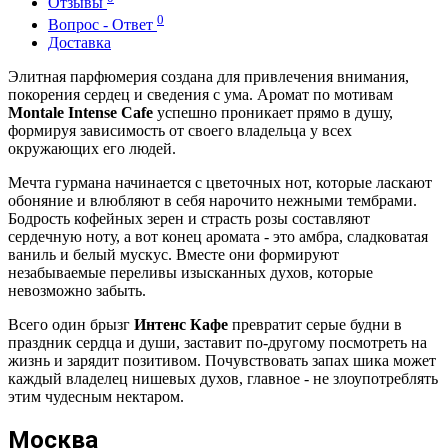
Отзывы
0
Вопрос - Ответ
Доставка
Элитная парфюмерия создана для привлечения внимания,
покорения сердец и сведения с ума. Аромат по мотивам
Montale Intense Cafe
успешно проникает прямо в душу,
формируя зависимость от своего владельца у всех
окружающих его людей.
Мечта гурмана начинается с цветочных нот, которые ласкают
обоняние и влюбляют в себя нарочито нежными тембрами.
Бодрость кофейных зерен и страсть розы составляют
сердечную ноту, а вот конец аромата - это амбра, сладковатая
ваниль и белый мускус. Вместе они формируют
незабываемые переливы изысканных духов, которые
невозможно забыть.
Всего один брызг
Интенс Кафе
превратит серые будни в
праздник сердца и души, заставит по-другому посмотреть на
жизнь и зарядит позитивом. Почувствовать запах шика может
каждый владелец нишевых духов, главное - не злоупотреблять
этим чудесным нектаром.
Москва