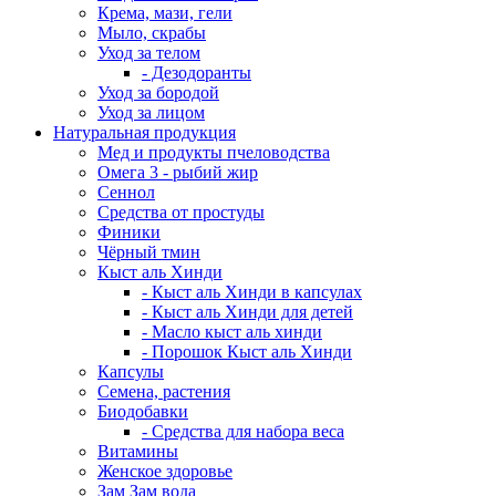
Крема, мази, гели
Мыло, скрабы
Уход за телом
- Дезодоранты
Уход за бородой
Уход за лицом
Натуральная продукция
Мед и продукты пчеловодства
Омега 3 - рыбий жир
Сеннол
Средства от простуды
Финики
Чёрный тмин
Кыст аль Хинди
- Кыст аль Хинди в капсулах
- Кыст аль Хинди для детей
- Масло кыст аль хинди
- Порошок Кыст аль Хинди
Капсулы
Семена, растения
Биодобавки
- Средства для набора веса
Витамины
Женское здоровье
Зам Зам вода