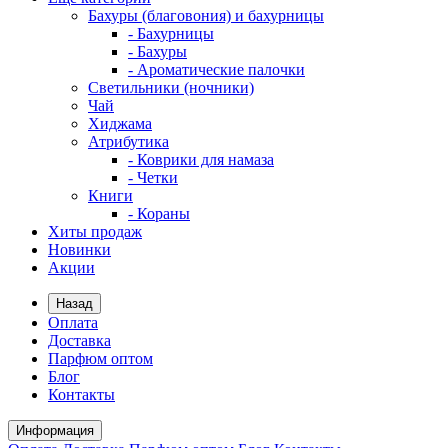
Бахуры (благовония) и бахурницы
- Бахурницы
- Бахуры
- Ароматические палочки
Светильники (ночники)
Чай
Хиджама
Атрибутика
- Коврики для намаза
- Четки
Книги
- Кораны
Хиты продаж
Новинки
Акции
Назад
Оплата
Доставка
Парфюм оптом
Блог
Контакты
Информация