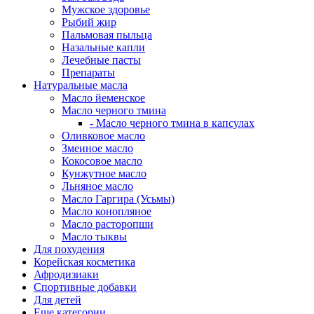
Мужское здоровье
Рыбий жир
Пальмовая пыльца
Назальные капли
Лечебные пасты
Препараты
Натуральные масла
Масло йеменское
Масло черного тмина
- Масло черного тмина в капсулах
Оливковое масло
Змеиное масло
Кокосовое масло
Кунжутное масло
Льняное масло
Масло Гаргира (Усьмы)
Масло конопляное
Масло расторопши
Масло тыквы
Для похудения
Корейская косметика
Афродизиаки
Спортивные добавки
Для детей
Еще категории