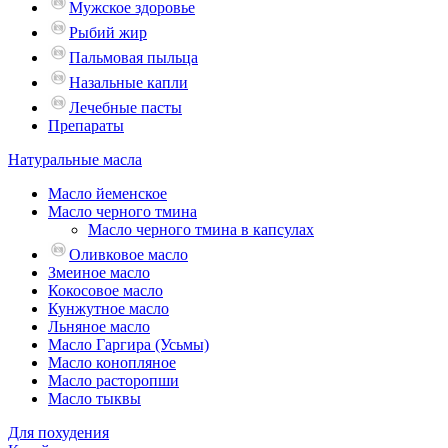
Мужское здоровье
Рыбий жир
Пальмовая пыльца
Назальные капли
Лечебные пасты
Препараты
Натуральные масла
Масло йеменское
Масло черного тмина
Масло черного тмина в капсулах
Оливковое масло
Змеиное масло
Кокосовое масло
Кунжутное масло
Льняное масло
Масло Гаргира (Усьмы)
Масло конопляное
Масло расторопши
Масло тыквы
Для похудения