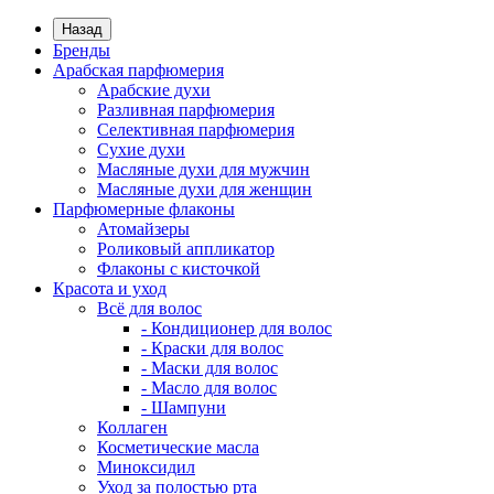
Назад
Бренды
Арабская парфюмерия
Арабские духи
Разливная парфюмерия
Селективная парфюмерия
Сухие духи
Масляные духи для мужчин
Масляные духи для женщин
Парфюмерные флаконы
Атомайзеры
Роликовый аппликатор
Флаконы с кисточкой
Красота и уход
Всё для волос
- Кондиционер для волос
- Краски для волос
- Маски для волос
- Масло для волос
- Шампуни
Коллаген
Косметические масла
Миноксидил
Уход за полостью рта