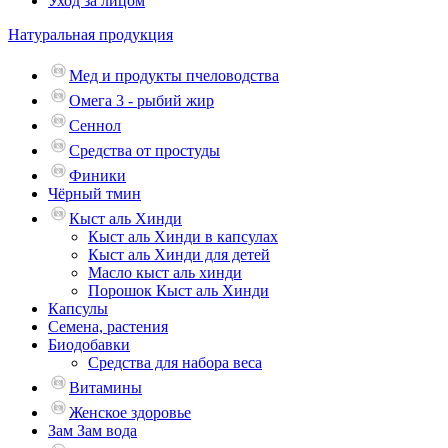
Уход за лицом
Натуральная продукция
Мед и продукты пчеловодства
Омега 3 - рыбий жир
Сеннол
Средства от простуды
Финики
Чёрный тмин
Кыст аль Хинди
Кыст аль Хинди в капсулах
Кыст аль Хинди для детей
Масло кыст аль хинди
Порошок Кыст аль Хинди
Капсулы
Семена, растения
Биодобавки
Средства для набора веса
Витамины
Женское здоровье
Зам Зам вода