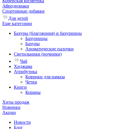
Корейская косметика
Афродизиаки
Спортивные добавки
Для детей
Еще категории
Бахуры (благовония) и бахурницы
Бахурницы
Бахуры
Ароматические палочки
Светильники (ночники)
Чай
Хиджама
Атрибутика
Коврики для намаза
Четки
Книги
Кораны
Хиты продаж
Новинки
Акции
Новости
Блог