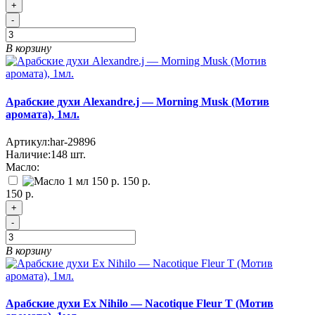
+
-
В корзину
Арабские духи Alexandre.j — Morning Musk (Мотив
аромата), 1мл.
Артикул:
har-29896
Наличие:
148
шт.
Масло:
150 р.
150 р.
+
-
В корзину
Арабские духи Ex Nihilo — Nacotique Fleur T (Мотив