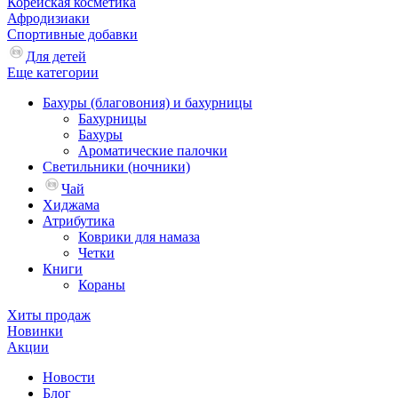
Корейская косметика
Афродизиаки
Спортивные добавки
Для детей
Еще категории
Бахуры (благовония) и бахурницы
Бахурницы
Бахуры
Ароматические палочки
Светильники (ночники)
Чай
Хиджама
Атрибутика
Коврики для намаза
Четки
Книги
Кораны
Хиты продаж
Новинки
Акции
Новости
Блог