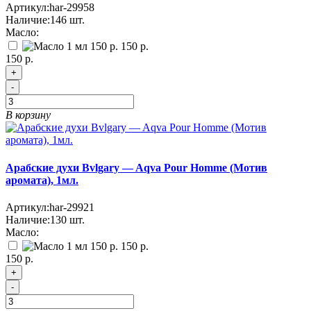
Артикул:
har-29958
Наличие:
146
шт.
Масло:
150 р.
150 р.
+
-
В корзину
Арабские духи Bvlgary — Aqva Pour Homme (Мотив
аромата), 1мл.
Артикул:
har-29921
Наличие:
130
шт.
Масло:
150 р.
150 р.
+
-