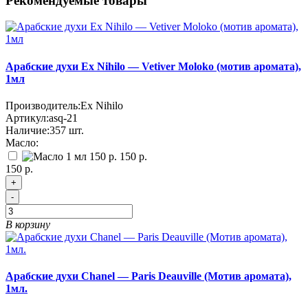
Рекомендуемые товары
Арабские духи Ex Nihilo — Vetiver Moloko (мотив аромата),
1мл
Производитель:
Ex Nihilo
Артикул:
asq-21
Наличие:
357
шт.
Масло:
150 р.
150 р.
+
-
В корзину
Арабские духи Chanel — Paris Deauville (Мотив аромата),
1мл.