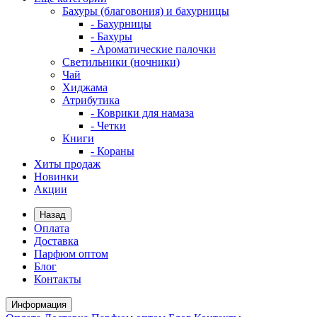
Бахуры (благовония) и бахурницы
- Бахурницы
- Бахуры
- Ароматические палочки
Светильники (ночники)
Чай
Хиджама
Атрибутика
- Коврики для намаза
- Четки
Книги
- Кораны
Хиты продаж
Новинки
Акции
Назад
Оплата
Доставка
Парфюм оптом
Блог
Контакты
Информация