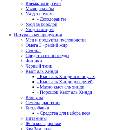
Крема, мази, гели
Мыло, скрабы
Уход за телом
- Дезодоранты
Уход за бородой
Уход за лицом
Натуральная продукция
Мед и продукты пчеловодства
Омега 3 - рыбий жир
Сеннол
Средства от простуды
Финики
Чёрный тмин
Кыст аль Хинди
- Кыст аль Хинди в капсулах
- Кыст аль Хинди для детей
- Масло кыст аль хинди
- Порошок Кыст аль Хинди
Капсулы
Семена, растения
Биодобавки
- Средства для набора веса
Витамины
Женское здоровье
Зам Зам вода