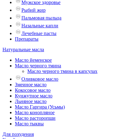
Мужское здоровье
Рыбий жир
Пальмовая пыльца
Назальные капли
Лечебные пасты
Препараты
Натуральные масла
Масло йеменское
Масло черного тмина
Масло черного тмина в капсулах
Оливковое масло
Змеиное масло
Кокосовое масло
Кунжутное масло
Льняное масло
Масло Гаргира (Усьмы)
Масло конопляное
Масло расторопши
Масло тыквы
Для похудения