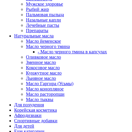
Мужское здоровье
Рыбий жир
Пальмовая пыльца
Назальные капли
Лечебные пасты
Препараты
Натуральные масла
Масло йеменское
Масло черного тмина
- Масло черного тмина в капсулах
Оливковое масло
Змеиное масло
Кокосовое масло
Кунжутное масло
Льняное масло
Масло Гаргира (Усьмы)
Масло конопляное
Масло расторопши
Масло тыквы
Для похудения
Корейская косметика
Афродизиаки
Спортивные добавки
Для детей
Еще категории