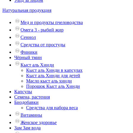
Уход за лицом
Натуральная продукция
Мед и продукты пчеловодства
Омега 3 - рыбий жир
Сеннол
Средства от простуды
Финики
Чёрный тмин
Кыст аль Хинди
Кыст аль Хинди в капсулах
Кыст аль Хинди для детей
Масло кыст аль хинди
Порошок Кыст аль Хинди
Капсулы
Семена, растения
Биодобавки
Средства для набора веса
Витамины
Женское здоровье
Зам Зам вода