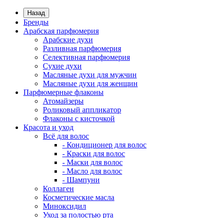
Назад
Бренды
Арабская парфюмерия
Арабские духи
Разливная парфюмерия
Селективная парфюмерия
Сухие духи
Масляные духи для мужчин
Масляные духи для женщин
Парфюмерные флаконы
Атомайзеры
Роликовый аппликатор
Флаконы с кисточкой
Красота и уход
Всё для волос
- Кондиционер для волос
- Краски для волос
- Маски для волос
- Масло для волос
- Шампуни
Коллаген
Косметические масла
Миноксидил
Уход за полостью рта