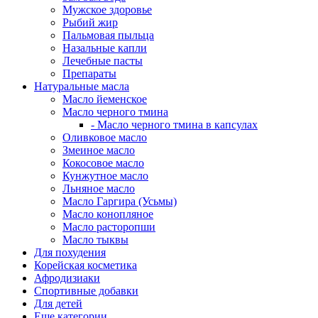
Мужское здоровье
Рыбий жир
Пальмовая пыльца
Назальные капли
Лечебные пасты
Препараты
Натуральные масла
Масло йеменское
Масло черного тмина
- Масло черного тмина в капсулах
Оливковое масло
Змеиное масло
Кокосовое масло
Кунжутное масло
Льняное масло
Масло Гаргира (Усьмы)
Масло конопляное
Масло расторопши
Масло тыквы
Для похудения
Корейская косметика
Афродизиаки
Спортивные добавки
Для детей
Еще категории