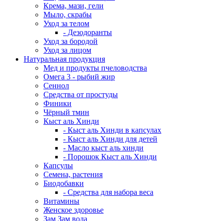
Крема, мази, гели
Мыло, скрабы
Уход за телом
- Дезодоранты
Уход за бородой
Уход за лицом
Натуральная продукция
Мед и продукты пчеловодства
Омега 3 - рыбий жир
Сеннол
Средства от простуды
Финики
Чёрный тмин
Кыст аль Хинди
- Кыст аль Хинди в капсулах
- Кыст аль Хинди для детей
- Масло кыст аль хинди
- Порошок Кыст аль Хинди
Капсулы
Семена, растения
Биодобавки
- Средства для набора веса
Витамины
Женское здоровье
Зам Зам вода