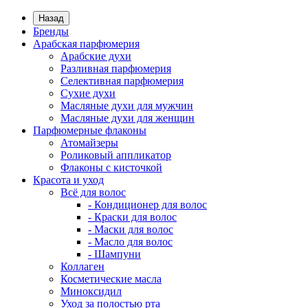
Назад
Бренды
Арабская парфюмерия
Арабские духи
Разливная парфюмерия
Селективная парфюмерия
Сухие духи
Масляные духи для мужчин
Масляные духи для женщин
Парфюмерные флаконы
Атомайзеры
Роликовый аппликатор
Флаконы с кисточкой
Красота и уход
Всё для волос
- Кондиционер для волос
- Краски для волос
- Маски для волос
- Масло для волос
- Шампуни
Коллаген
Косметические масла
Миноксидил
Уход за полостью рта