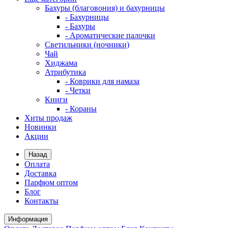
Бахуры (благовония) и бахурницы
- Бахурницы
- Бахуры
- Ароматические палочки
Светильники (ночники)
Чай
Хиджама
Атрибутика
- Коврики для намаза
- Четки
Книги
- Кораны
Хиты продаж
Новинки
Акции
Назад
Оплата
Доставка
Парфюм оптом
Блог
Контакты
Информация