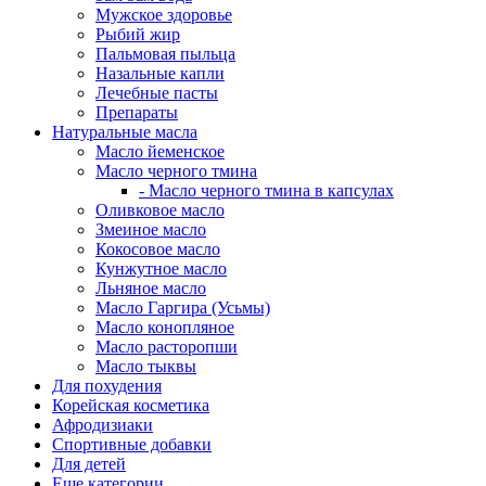
Мужское здоровье
Рыбий жир
Пальмовая пыльца
Назальные капли
Лечебные пасты
Препараты
Натуральные масла
Масло йеменское
Масло черного тмина
- Масло черного тмина в капсулах
Оливковое масло
Змеиное масло
Кокосовое масло
Кунжутное масло
Льняное масло
Масло Гаргира (Усьмы)
Масло конопляное
Масло расторопши
Масло тыквы
Для похудения
Корейская косметика
Афродизиаки
Спортивные добавки
Для детей
Еще категории