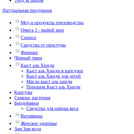
Уход за лицом
Натуральная продукция
Мед и продукты пчеловодства
Омега 3 - рыбий жир
Сеннол
Средства от простуды
Финики
Чёрный тмин
Кыст аль Хинди
Кыст аль Хинди в капсулах
Кыст аль Хинди для детей
Масло кыст аль хинди
Порошок Кыст аль Хинди
Капсулы
Семена, растения
Биодобавки
Средства для набора веса
Витамины
Женское здоровье
Зам Зам вода