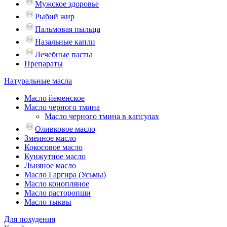
Мужское здоровье
Рыбий жир
Пальмовая пыльца
Назальные капли
Лечебные пасты
Препараты
Натуральные масла
Масло йеменское
Масло черного тмина
Масло черного тмина в капсулах
Оливковое масло
Змеиное масло
Кокосовое масло
Кунжутное масло
Льняное масло
Масло Гаргира (Усьмы)
Масло конопляное
Масло расторопши
Масло тыквы
Для похудения