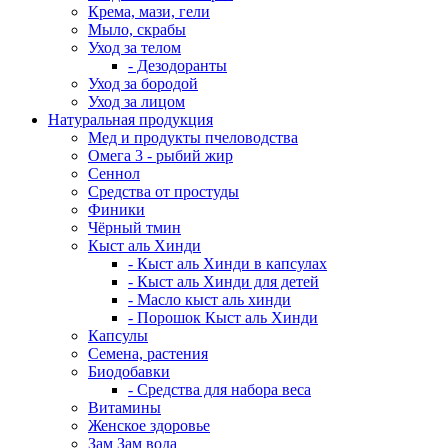
Крема, мази, гели
Мыло, скрабы
Уход за телом
- Дезодоранты
Уход за бородой
Уход за лицом
Натуральная продукция
Мед и продукты пчеловодства
Омега 3 - рыбий жир
Сеннол
Средства от простуды
Финики
Чёрный тмин
Кыст аль Хинди
- Кыст аль Хинди в капсулах
- Кыст аль Хинди для детей
- Масло кыст аль хинди
- Порошок Кыст аль Хинди
Капсулы
Семена, растения
Биодобавки
- Средства для набора веса
Витамины
Женское здоровье
Зам Зам вода