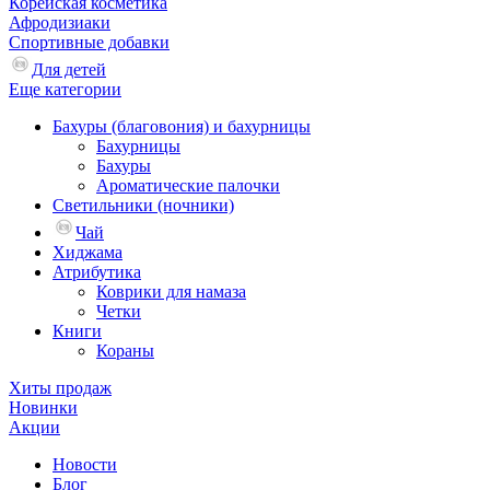
Корейская косметика
Афродизиаки
Спортивные добавки
Для детей
Еще категории
Бахуры (благовония) и бахурницы
Бахурницы
Бахуры
Ароматические палочки
Светильники (ночники)
Чай
Хиджама
Атрибутика
Коврики для намаза
Четки
Книги
Кораны
Хиты продаж
Новинки
Акции
Новости
Блог