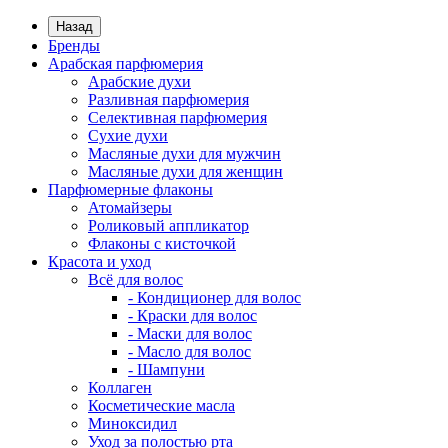
Назад
Бренды
Арабская парфюмерия
Арабские духи
Разливная парфюмерия
Селективная парфюмерия
Сухие духи
Масляные духи для мужчин
Масляные духи для женщин
Парфюмерные флаконы
Атомайзеры
Роликовый аппликатор
Флаконы с кисточкой
Красота и уход
Всё для волос
- Кондиционер для волос
- Краски для волос
- Маски для волос
- Масло для волос
- Шампуни
Коллаген
Косметические масла
Миноксидил
Уход за полостью рта