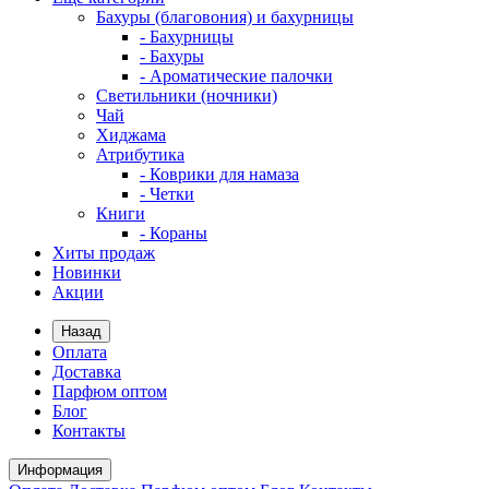
Бахуры (благовония) и бахурницы
- Бахурницы
- Бахуры
- Ароматические палочки
Светильники (ночники)
Чай
Хиджама
Атрибутика
- Коврики для намаза
- Четки
Книги
- Кораны
Хиты продаж
Новинки
Акции
Назад
Оплата
Доставка
Парфюм оптом
Блог
Контакты
Информация