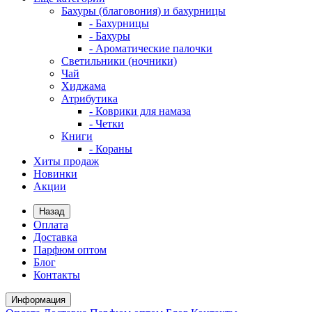
Бахуры (благовония) и бахурницы
- Бахурницы
- Бахуры
- Ароматические палочки
Светильники (ночники)
Чай
Хиджама
Атрибутика
- Коврики для намаза
- Четки
Книги
- Кораны
Хиты продаж
Новинки
Акции
Назад
Оплата
Доставка
Парфюм оптом
Блог
Контакты
Информация