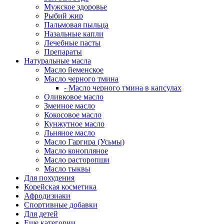
Мужское здоровье
Рыбий жир
Пальмовая пыльца
Назальные капли
Лечебные пасты
Препараты
Натуральные масла
Масло йеменское
Масло черного тмина
- Масло черного тмина в капсулах
Оливковое масло
Змеиное масло
Кокосовое масло
Кунжутное масло
Льняное масло
Масло Гаргира (Усьмы)
Масло конопляное
Масло расторопши
Масло тыквы
Для похудения
Корейская косметика
Афродизиаки
Спортивные добавки
Для детей
Еще категории