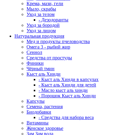
Крема, мази, гели
Мыло, скрабы
Уход за телом
- Дезодоранты
Уход за бородой
Уход за лицом
Натуральная продукция
Мед и продукты пчеловодства
Омега 3 - рыбий жир
Сеннол
Средства от простуды
Финики
Чёрный тмин
Кыст аль Хинди
- Кыст аль Хинди в капсулах
- Кыст аль Хинди для детей
- Масло кыст аль хинди
- Порошок Кыст аль Хинди
Капсулы
Семена, растения
Биодобавки
- Средства для набора веса
Витамины
Женское здоровье
Зам Зам вода