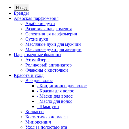
Назад
Бренды
Арабская парфюмерия
Арабские духи
Разливная парфюмерия
Селективная парфюмерия
Сухие духи
Масляные духи для мужчин
Масляные духи для женщин
Парфюмерные флаконы
Атомайзеры
Роликовый аппликатор
Флаконы с кисточкой
Красота и уход
Всё для волос
- Кондиционер для волос
- Краски для волос
- Маски для волос
- Масло для волос
- Шампуни
Коллаген
Косметические масла
Миноксидил
Уход за полостью рта