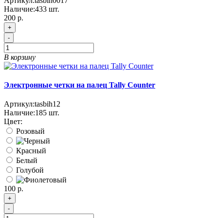
Артикул:
tasbih0017
Наличие:
433
шт.
200 р.
+
-
В корзину
Электронные четки на палец Tally Counter
Артикул:
tasbih12
Наличие:
185
шт.
Цвет:
Розовый
Красный
Белый
Голубой
100 р.
+
-