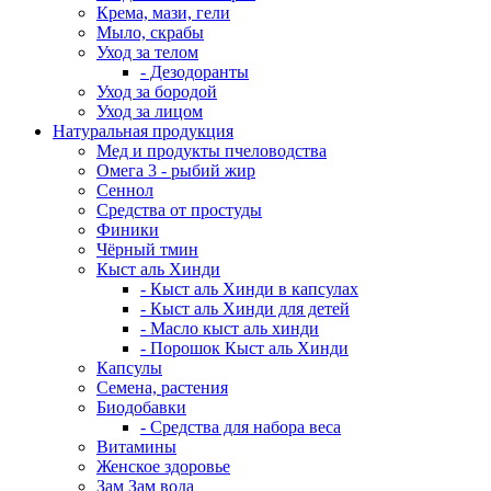
Крема, мази, гели
Мыло, скрабы
Уход за телом
- Дезодоранты
Уход за бородой
Уход за лицом
Натуральная продукция
Мед и продукты пчеловодства
Омега 3 - рыбий жир
Сеннол
Средства от простуды
Финики
Чёрный тмин
Кыст аль Хинди
- Кыст аль Хинди в капсулах
- Кыст аль Хинди для детей
- Масло кыст аль хинди
- Порошок Кыст аль Хинди
Капсулы
Семена, растения
Биодобавки
- Средства для набора веса
Витамины
Женское здоровье
Зам Зам вода