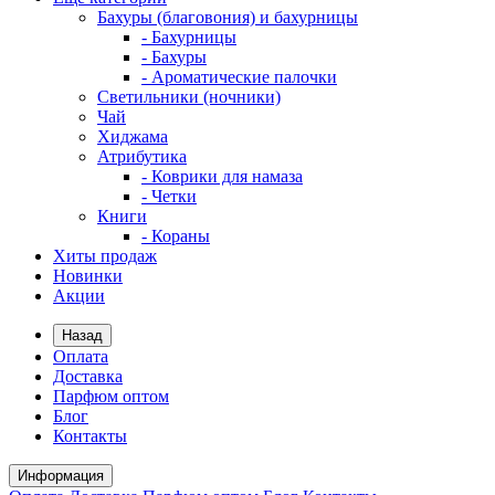
Бахуры (благовония) и бахурницы
- Бахурницы
- Бахуры
- Ароматические палочки
Светильники (ночники)
Чай
Хиджама
Атрибутика
- Коврики для намаза
- Четки
Книги
- Кораны
Хиты продаж
Новинки
Акции
Назад
Оплата
Доставка
Парфюм оптом
Блог
Контакты
Информация