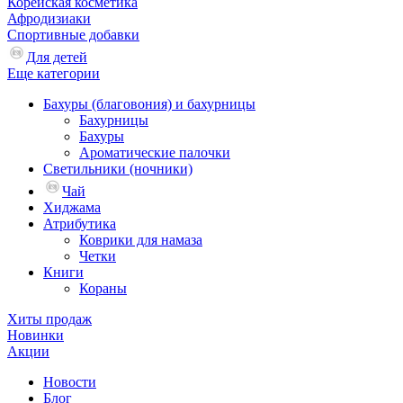
Корейская косметика
Афродизиаки
Спортивные добавки
Для детей
Еще категории
Бахуры (благовония) и бахурницы
Бахурницы
Бахуры
Ароматические палочки
Светильники (ночники)
Чай
Хиджама
Атрибутика
Коврики для намаза
Четки
Книги
Кораны
Хиты продаж
Новинки
Акции
Новости
Блог