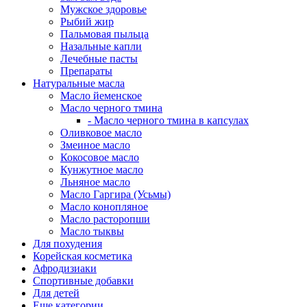
Мужское здоровье
Рыбий жир
Пальмовая пыльца
Назальные капли
Лечебные пасты
Препараты
Натуральные масла
Масло йеменское
Масло черного тмина
- Масло черного тмина в капсулах
Оливковое масло
Змеиное масло
Кокосовое масло
Кунжутное масло
Льняное масло
Масло Гаргира (Усьмы)
Масло конопляное
Масло расторопши
Масло тыквы
Для похудения
Корейская косметика
Афродизиаки
Спортивные добавки
Для детей
Еще категории