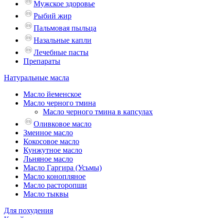
Мужское здоровье
Рыбий жир
Пальмовая пыльца
Назальные капли
Лечебные пасты
Препараты
Натуральные масла
Масло йеменское
Масло черного тмина
Масло черного тмина в капсулах
Оливковое масло
Змеиное масло
Кокосовое масло
Кунжутное масло
Льняное масло
Масло Гаргира (Усьмы)
Масло конопляное
Масло расторопши
Масло тыквы
Для похудения