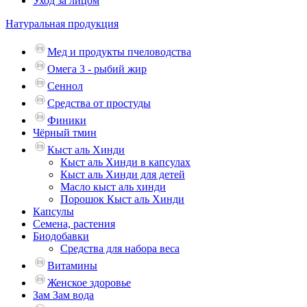
Уход за лицом
Натуральная продукция
Мед и продукты пчеловодства
Омега 3 - рыбий жир
Сеннол
Средства от простуды
Финики
Чёрный тмин
Кыст аль Хинди
Кыст аль Хинди в капсулах
Кыст аль Хинди для детей
Масло кыст аль хинди
Порошок Кыст аль Хинди
Капсулы
Семена, растения
Биодобавки
Средства для набора веса
Витамины
Женское здоровье
Зам Зам вода