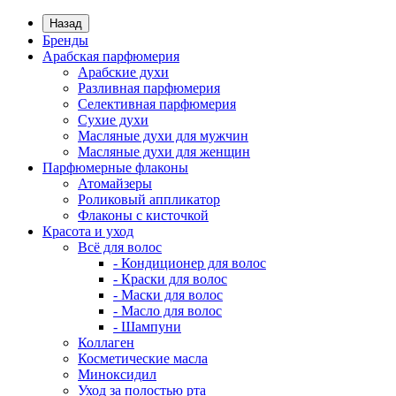
Назад
Бренды
Арабская парфюмерия
Арабские духи
Разливная парфюмерия
Селективная парфюмерия
Сухие духи
Масляные духи для мужчин
Масляные духи для женщин
Парфюмерные флаконы
Атомайзеры
Роликовый аппликатор
Флаконы с кисточкой
Красота и уход
Всё для волос
- Кондиционер для волос
- Краски для волос
- Маски для волос
- Масло для волос
- Шампуни
Коллаген
Косметические масла
Миноксидил
Уход за полостью рта