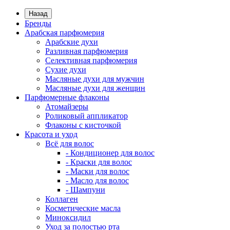
Назад
Бренды
Арабская парфюмерия
Арабские духи
Разливная парфюмерия
Селективная парфюмерия
Сухие духи
Масляные духи для мужчин
Масляные духи для женщин
Парфюмерные флаконы
Атомайзеры
Роликовый аппликатор
Флаконы с кисточкой
Красота и уход
Всё для волос
- Кондиционер для волос
- Краски для волос
- Маски для волос
- Масло для волос
- Шампуни
Коллаген
Косметические масла
Миноксидил
Уход за полостью рта