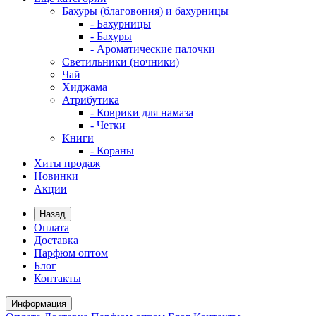
Бахуры (благовония) и бахурницы
- Бахурницы
- Бахуры
- Ароматические палочки
Светильники (ночники)
Чай
Хиджама
Атрибутика
- Коврики для намаза
- Четки
Книги
- Кораны
Хиты продаж
Новинки
Акции
Назад
Оплата
Доставка
Парфюм оптом
Блог
Контакты
Информация