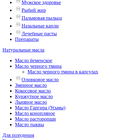
Мужское здоровье
Рыбий жир
Пальмовая пыльца
Назальные капли
Лечебные пасты
Препараты
Натуральные масла
Масло йеменское
Масло черного тмина
Масло черного тмина в капсулах
Оливковое масло
Змеиное масло
Кокосовое масло
Кунжутное масло
Льняное масло
Масло Гаргира (Усьмы)
Масло конопляное
Масло расторопши
Масло тыквы
Для похудения