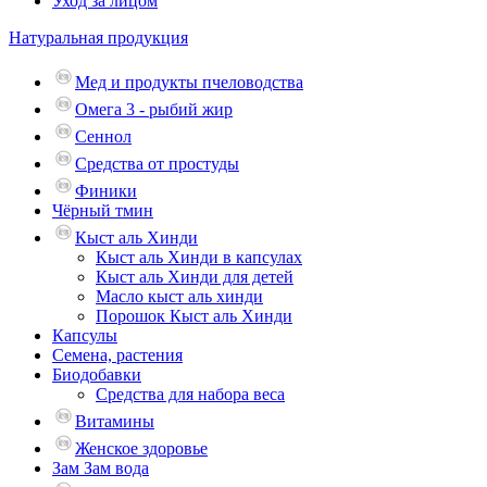
Уход за лицом
Натуральная продукция
Мед и продукты пчеловодства
Омега 3 - рыбий жир
Сеннол
Средства от простуды
Финики
Чёрный тмин
Кыст аль Хинди
Кыст аль Хинди в капсулах
Кыст аль Хинди для детей
Масло кыст аль хинди
Порошок Кыст аль Хинди
Капсулы
Семена, растения
Биодобавки
Средства для набора веса
Витамины
Женское здоровье
Зам Зам вода