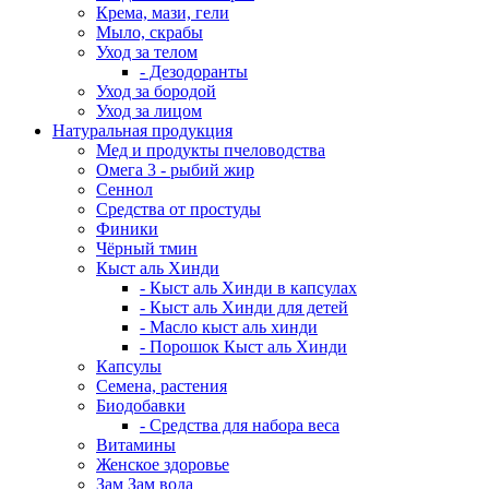
Крема, мази, гели
Мыло, скрабы
Уход за телом
- Дезодоранты
Уход за бородой
Уход за лицом
Натуральная продукция
Мед и продукты пчеловодства
Омега 3 - рыбий жир
Сеннол
Средства от простуды
Финики
Чёрный тмин
Кыст аль Хинди
- Кыст аль Хинди в капсулах
- Кыст аль Хинди для детей
- Масло кыст аль хинди
- Порошок Кыст аль Хинди
Капсулы
Семена, растения
Биодобавки
- Средства для набора веса
Витамины
Женское здоровье
Зам Зам вода