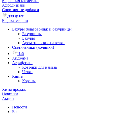
Корейская косметика
Афродизиаки
Спортивные добавки
Для детей
Еще категории
Бахуры (благовония) и бахурницы
Бахурницы
Бахуры
Ароматические палочки
Светильники (ночники)
Чай
Хиджама
Атрибутика
Коврики для намаза
Четки
Книги
Кораны
Хиты продаж
Новинки
Акции
Новости
Блог