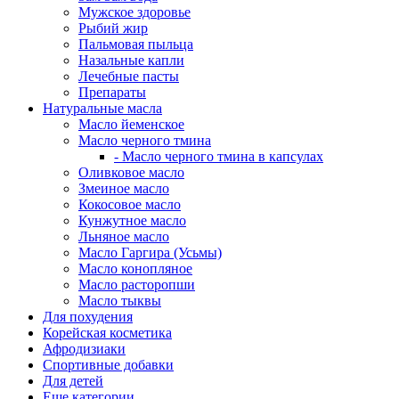
Мужское здоровье
Рыбий жир
Пальмовая пыльца
Назальные капли
Лечебные пасты
Препараты
Натуральные масла
Масло йеменское
Масло черного тмина
- Масло черного тмина в капсулах
Оливковое масло
Змеиное масло
Кокосовое масло
Кунжутное масло
Льняное масло
Масло Гаргира (Усьмы)
Масло конопляное
Масло расторопши
Масло тыквы
Для похудения
Корейская косметика
Афродизиаки
Спортивные добавки
Для детей
Еще категории