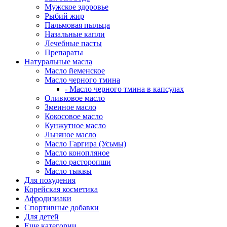
Мужское здоровье
Рыбий жир
Пальмовая пыльца
Назальные капли
Лечебные пасты
Препараты
Натуральные масла
Масло йеменское
Масло черного тмина
- Масло черного тмина в капсулах
Оливковое масло
Змеиное масло
Кокосовое масло
Кунжутное масло
Льняное масло
Масло Гаргира (Усьмы)
Масло конопляное
Масло расторопши
Масло тыквы
Для похудения
Корейская косметика
Афродизиаки
Спортивные добавки
Для детей
Еще категории