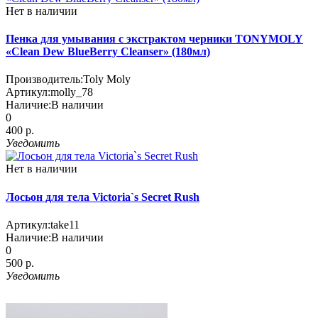
Нет в наличии
Пенка для умывания с экстрактом черники TONYMOLY
«Clean Dew BlueBerry Cleanser» (180мл)
Производитель:
Toly Moly
Артикул:
molly_78
Наличие:
В наличии
0
400 р.
Уведомить
Нет в наличии
Лосьон для тела Victoria`s Secret Rush
Артикул:
take11
Наличие:
В наличии
0
500 р.
Уведомить