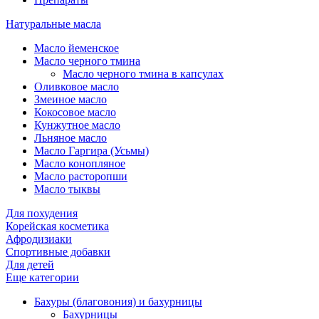
Натуральные масла
Масло йеменское
Масло черного тмина
Масло черного тмина в капсулах
Оливковое масло
Змеиное масло
Кокосовое масло
Кунжутное масло
Льняное масло
Масло Гаргира (Усьмы)
Масло конопляное
Масло расторопши
Масло тыквы
Для похудения
Корейская косметика
Афродизиаки
Спортивные добавки
Для детей
Еще категории
Бахуры (благовония) и бахурницы
Бахурницы