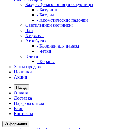
Бахуры (благовония) и бахурницы
- Бахурницы
- Бахуры
- Ароматические палочки
Светильники (ночники)
Чай
Хиджама
Атрибутика
- Коврики для намаза
- Четки
Книги
- Кораны
Хиты продаж
Новинки
Акции
Назад
Оплата
Доставка
Парфюм оптом
Блог
Контакты
Информация