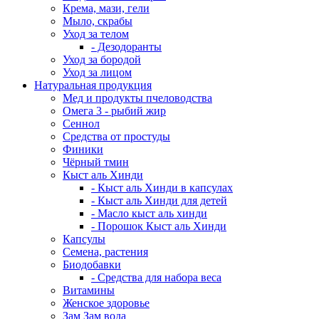
Крема, мази, гели
Мыло, скрабы
Уход за телом
- Дезодоранты
Уход за бородой
Уход за лицом
Натуральная продукция
Мед и продукты пчеловодства
Омега 3 - рыбий жир
Сеннол
Средства от простуды
Финики
Чёрный тмин
Кыст аль Хинди
- Кыст аль Хинди в капсулах
- Кыст аль Хинди для детей
- Масло кыст аль хинди
- Порошок Кыст аль Хинди
Капсулы
Семена, растения
Биодобавки
- Средства для набора веса
Витамины
Женское здоровье
Зам Зам вода