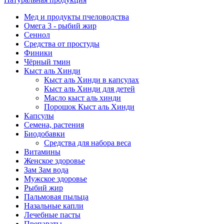
Мед и продукты пчеловодства
Омега 3 - рыбий жир
Сеннол
Средства от простуды
Финики
Чёрный тмин
Кыст аль Хинди
Кыст аль Хинди в капсулах
Кыст аль Хинди для детей
Масло кыст аль хинди
Порошок Кыст аль Хинди
Капсулы
Семена, растения
Биодобавки
Средства для набора веса
Витамины
Женское здоровье
Зам Зам вода
Мужское здоровье
Рыбий жир
Пальмовая пыльца
Назальные капли
Лечебные пасты
Препараты