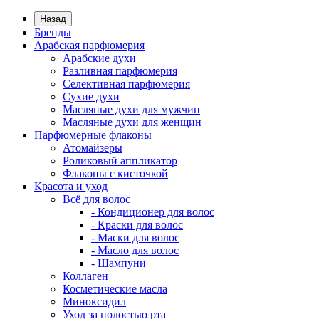
Назад
Бренды
Арабская парфюмерия
Арабские духи
Разливная парфюмерия
Селективная парфюмерия
Сухие духи
Масляные духи для мужчин
Масляные духи для женщин
Парфюмерные флаконы
Атомайзеры
Роликовый аппликатор
Флаконы с кисточкой
Красота и уход
Всё для волос
- Кондиционер для волос
- Краски для волос
- Маски для волос
- Масло для волос
- Шампуни
Коллаген
Косметические масла
Миноксидил
Уход за полостью рта