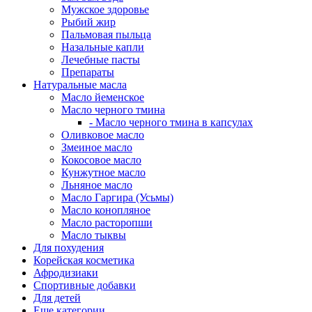
Мужское здоровье
Рыбий жир
Пальмовая пыльца
Назальные капли
Лечебные пасты
Препараты
Натуральные масла
Масло йеменское
Масло черного тмина
- Масло черного тмина в капсулах
Оливковое масло
Змеиное масло
Кокосовое масло
Кунжутное масло
Льняное масло
Масло Гаргира (Усьмы)
Масло конопляное
Масло расторопши
Масло тыквы
Для похудения
Корейская косметика
Афродизиаки
Спортивные добавки
Для детей
Еще категории