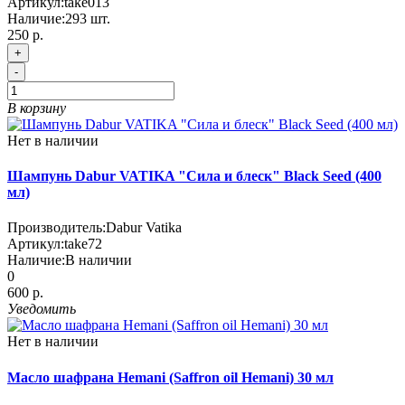
Артикул:
take013
Наличие:
293
шт.
250 р.
+
-
В корзину
Нет в наличии
Шампунь Dabur VATIKA "Сила и блеск" Black Seed (400
мл)
Производитель:
Dabur Vatika
Артикул:
take72
Наличие:
В наличии
0
600 р.
Уведомить
Нет в наличии
Масло шафрана Hemani (Saffron oil Hemani) 30 мл