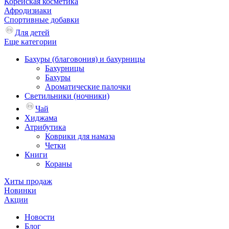
Корейская косметика
Афродизиаки
Спортивные добавки
Для детей
Еще категории
Бахуры (благовония) и бахурницы
Бахурницы
Бахуры
Ароматические палочки
Светильники (ночники)
Чай
Хиджама
Атрибутика
Коврики для намаза
Четки
Книги
Кораны
Хиты продаж
Новинки
Акции
Новости
Блог