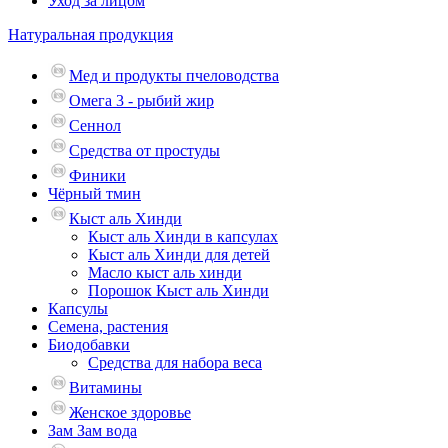
Уход за лицом
Натуральная продукция
Мед и продукты пчеловодства
Омега 3 - рыбий жир
Сеннол
Средства от простуды
Финики
Чёрный тмин
Кыст аль Хинди
Кыст аль Хинди в капсулах
Кыст аль Хинди для детей
Масло кыст аль хинди
Порошок Кыст аль Хинди
Капсулы
Семена, растения
Биодобавки
Средства для набора веса
Витамины
Женское здоровье
Зам Зам вода