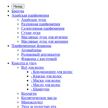
Назад
Бренды
Арабская парфюмерия
Арабские духи
Разливная парфюмерия
Селективная парфюмерия
Сухие духи
Масляные духи для мужчин
Масляные духи для женщин
Парфюмерные флаконы
Атомайзеры
Роликовый аппликатор
Флаконы с кисточкой
Красота и уход
Всё для волос
- Кондиционер для волос
- Краски для волос
- Маски для волос
- Масло для волос
- Шампуни
Коллаген
Косметические масла
Миноксидил
Уход за полостью рта