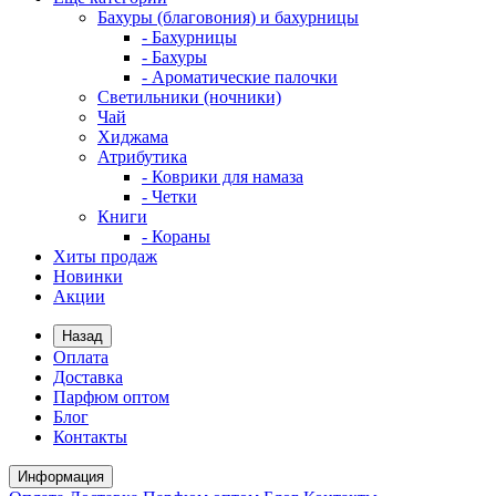
Бахуры (благовония) и бахурницы
- Бахурницы
- Бахуры
- Ароматические палочки
Светильники (ночники)
Чай
Хиджама
Атрибутика
- Коврики для намаза
- Четки
Книги
- Кораны
Хиты продаж
Новинки
Акции
Назад
Оплата
Доставка
Парфюм оптом
Блог
Контакты
Информация