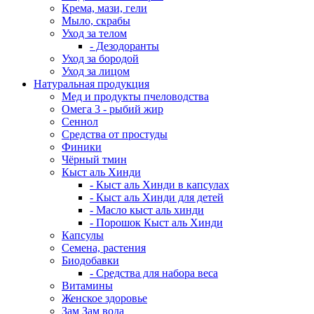
Крема, мази, гели
Мыло, скрабы
Уход за телом
- Дезодоранты
Уход за бородой
Уход за лицом
Натуральная продукция
Мед и продукты пчеловодства
Омега 3 - рыбий жир
Сеннол
Средства от простуды
Финики
Чёрный тмин
Кыст аль Хинди
- Кыст аль Хинди в капсулах
- Кыст аль Хинди для детей
- Масло кыст аль хинди
- Порошок Кыст аль Хинди
Капсулы
Семена, растения
Биодобавки
- Средства для набора веса
Витамины
Женское здоровье
Зам Зам вода