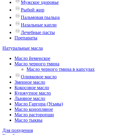
Мужское здоровье
Рыбий жир
Пальмовая пыльца
Назальные капли
Лечебные пасты
Препараты
Натуральные масла
Масло йеменское
Масло черного тмина
Масло черного тмина в капсулах
Оливковое масло
Змеиное масло
Кокосовое масло
Кунжутное масло
Льняное масло
Масло Гаргира (Усьмы)
Масло конопляное
Масло расторопши
Масло тыквы
Для похудения