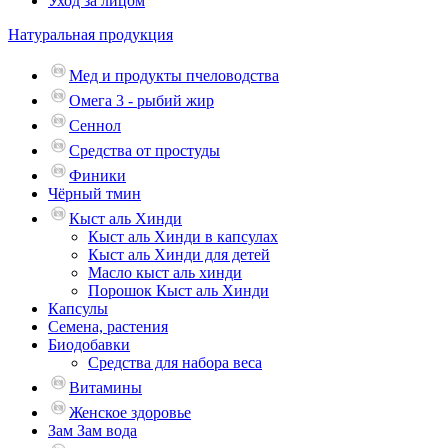
Уход за лицом
Натуральная продукция
Мед и продукты пчеловодства
Омега 3 - рыбий жир
Сеннол
Средства от простуды
Финики
Чёрный тмин
Кыст аль Хинди
Кыст аль Хинди в капсулах
Кыст аль Хинди для детей
Масло кыст аль хинди
Порошок Кыст аль Хинди
Капсулы
Семена, растения
Биодобавки
Средства для набора веса
Витамины
Женское здоровье
Зам Зам вода