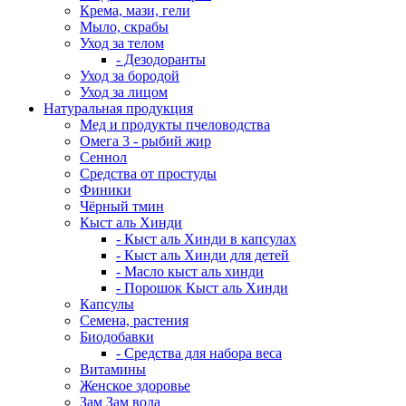
Крема, мази, гели
Мыло, скрабы
Уход за телом
- Дезодоранты
Уход за бородой
Уход за лицом
Натуральная продукция
Мед и продукты пчеловодства
Омега 3 - рыбий жир
Сеннол
Средства от простуды
Финики
Чёрный тмин
Кыст аль Хинди
- Кыст аль Хинди в капсулах
- Кыст аль Хинди для детей
- Масло кыст аль хинди
- Порошок Кыст аль Хинди
Капсулы
Семена, растения
Биодобавки
- Средства для набора веса
Витамины
Женское здоровье
Зам Зам вода