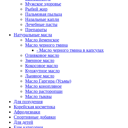
Мужское здоровье
Рыбий жир
Пальмовая пыльца
Назальные капли
Лечебные пасты
Препараты
Натуральные масла
Масло йеменское
Масло черного тмина
- Масло черного тмина в капсулах
Оливковое масло
Змеиное масло
Кокосовое масло
Кунжутное масло
Льняное масло
Масло Гаргира (Усьмы)
Масло конопляное
Масло расторопши
Масло тыквы
Для похудения
Корейская косметика
Афродизиаки
Спортивные добавки
Для детей
Еще категории