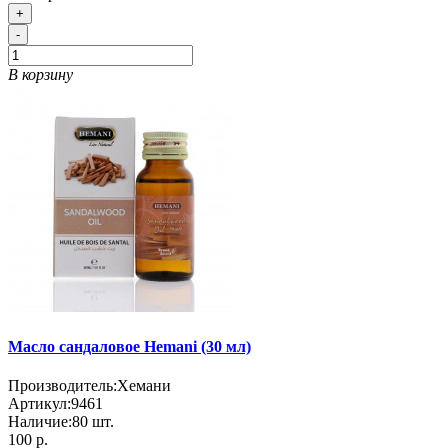
+
-
В корзину
Масло сандаловое Hemani (30 мл)
Производитель:
Хемани
Артикул:
9461
Наличие:
80
шт.
100 р.