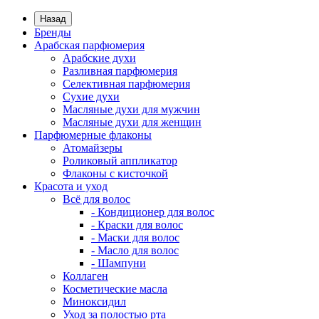
Назад
Бренды
Арабская парфюмерия
Арабские духи
Разливная парфюмерия
Селективная парфюмерия
Сухие духи
Масляные духи для мужчин
Масляные духи для женщин
Парфюмерные флаконы
Атомайзеры
Роликовый аппликатор
Флаконы с кисточкой
Красота и уход
Всё для волос
- Кондиционер для волос
- Краски для волос
- Маски для волос
- Масло для волос
- Шампуни
Коллаген
Косметические масла
Миноксидил
Уход за полостью рта