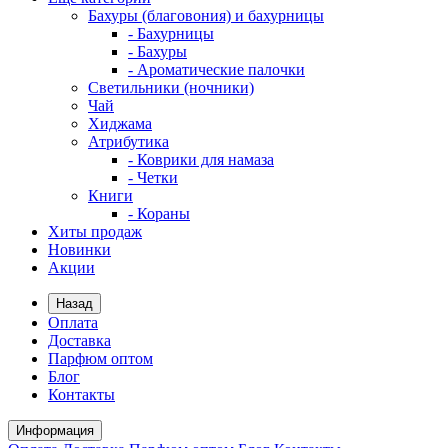
Бахуры (благовония) и бахурницы
- Бахурницы
- Бахуры
- Ароматические палочки
Светильники (ночники)
Чай
Хиджама
Атрибутика
- Коврики для намаза
- Четки
Книги
- Кораны
Хиты продаж
Новинки
Акции
Назад
Оплата
Доставка
Парфюм оптом
Блог
Контакты
Информация