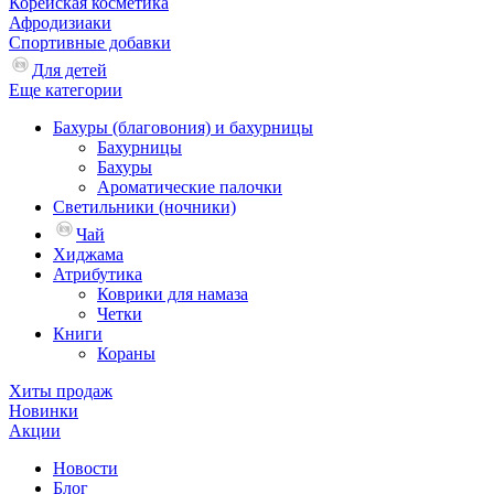
Корейская косметика
Афродизиаки
Спортивные добавки
Для детей
Еще категории
Бахуры (благовония) и бахурницы
Бахурницы
Бахуры
Ароматические палочки
Светильники (ночники)
Чай
Хиджама
Атрибутика
Коврики для намаза
Четки
Книги
Кораны
Хиты продаж
Новинки
Акции
Новости
Блог