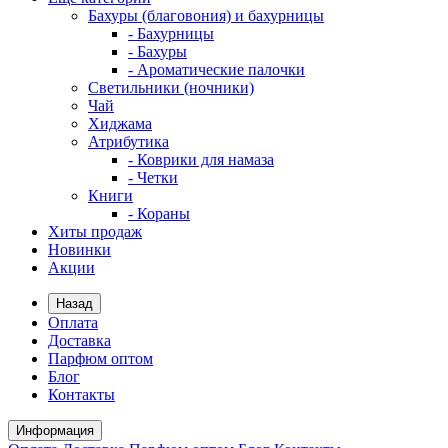
Бахуры (благовония) и бахурницы
- Бахурницы
- Бахуры
- Ароматические палочки
Светильники (ночники)
Чай
Хиджама
Атрибутика
- Коврики для намаза
- Четки
Книги
- Кораны
Хиты продаж
Новинки
Акции
Назад
Оплата
Доставка
Парфюм оптом
Блог
Контакты
Информация