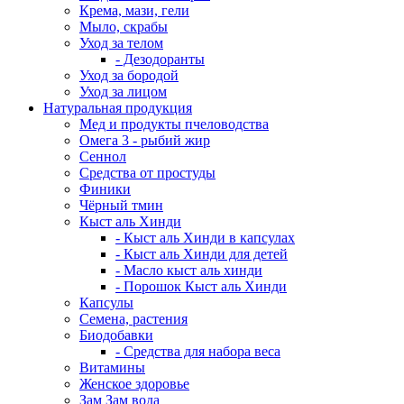
Крема, мази, гели
Мыло, скрабы
Уход за телом
- Дезодоранты
Уход за бородой
Уход за лицом
Натуральная продукция
Мед и продукты пчеловодства
Омега 3 - рыбий жир
Сеннол
Средства от простуды
Финики
Чёрный тмин
Кыст аль Хинди
- Кыст аль Хинди в капсулах
- Кыст аль Хинди для детей
- Масло кыст аль хинди
- Порошок Кыст аль Хинди
Капсулы
Семена, растения
Биодобавки
- Средства для набора веса
Витамины
Женское здоровье
Зам Зам вода