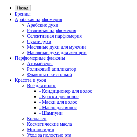
Назад
Бренды
Арабская парфюмерия
Арабские духи
Разливная парфюмерия
Селективная парфюмерия
Сухие духи
Масляные духи для мужчин
Масляные духи для женщин
Парфюмерные флаконы
Атомайзеры
Роликовый аппликатор
Флаконы с кисточкой
Красота и уход
Всё для волос
- Кондиционер для волос
- Краски для волос
- Маски для волос
- Масло для волос
- Шампуни
Коллаген
Косметические масла
Миноксидил
Уход за полостью рта