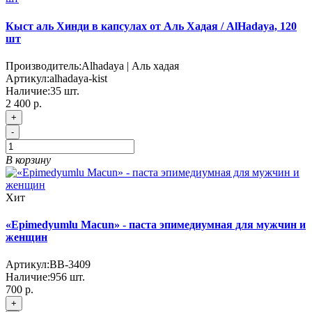
Кыст аль Хинди в капсулах от Аль Хадая / AlHadaya, 120
шт
Производитель:
Alhadaya | Аль хадая
Артикул:
alhadaya-kist
Наличие:
35
шт.
2 400 р.
+
-
В корзину
Хит
«Epimedyumlu Macun» - паста эпимедиумная для мужчин и
женщин
Артикул:
BB-3409
Наличие:
956
шт.
700 р.
+