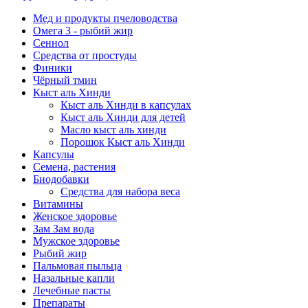
Мед и продукты пчеловодства
Омега 3 - рыбий жир
Сеннол
Средства от простуды
Финики
Чёрный тмин
Кыст аль Хинди
Кыст аль Хинди в капсулах
Кыст аль Хинди для детей
Масло кыст аль хинди
Порошок Кыст аль Хинди
Капсулы
Семена, растения
Биодобавки
Средства для набора веса
Витамины
Женское здоровье
Зам Зам вода
Мужское здоровье
Рыбий жир
Пальмовая пыльца
Назальные капли
Лечебные пасты
Препараты