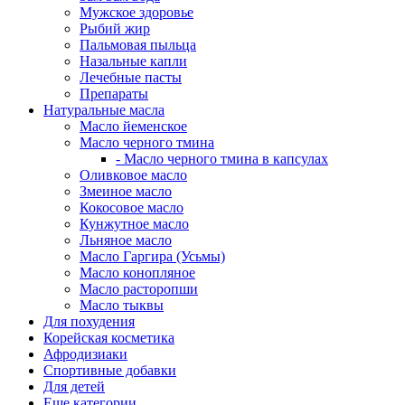
Мужское здоровье
Рыбий жир
Пальмовая пыльца
Назальные капли
Лечебные пасты
Препараты
Натуральные масла
Масло йеменское
Масло черного тмина
- Масло черного тмина в капсулах
Оливковое масло
Змеиное масло
Кокосовое масло
Кунжутное масло
Льняное масло
Масло Гаргира (Усьмы)
Масло конопляное
Масло расторопши
Масло тыквы
Для похудения
Корейская косметика
Афродизиаки
Спортивные добавки
Для детей
Еще категории