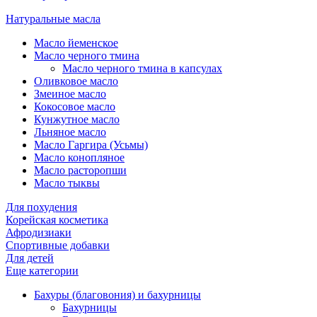
Натуральные масла
Масло йеменское
Масло черного тмина
Масло черного тмина в капсулах
Оливковое масло
Змеиное масло
Кокосовое масло
Кунжутное масло
Льняное масло
Масло Гаргира (Усьмы)
Масло конопляное
Масло расторопши
Масло тыквы
Для похудения
Корейская косметика
Афродизиаки
Спортивные добавки
Для детей
Еще категории
Бахуры (благовония) и бахурницы
Бахурницы