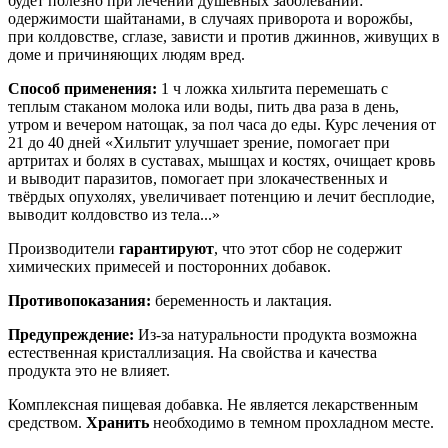
будет полезно при лечении душевных заболеваний:
одержимости шайтанами, в случаях приворота и ворожбы,
при колдовстве, сглазе, зависти и против джиннов, живущих в
доме и причиняющих людям вред.
Способ применения:
1 ч ложка хильтита перемешать с
теплым стаканом молока или воды, пить два раза в день,
утром и вечером натощак, за пол часа до еды. Курс лечения от
21 до 40 дней «Хильтит улучшает зрение, помогает при
артритах и болях в суставах, мышцах и костях, очищает кровь
и выводит паразитов, помогает при злокачественных и
твёрдых опухолях, увеличивает потенцию и лечит бесплодие,
выводит колдовство из тела...»
Производители
гарантируют
, что этот сбор не содержит
химических примесей и посторонних добавок.
Противопоказания:
беременность и лактация.
Предупреждение:
Из-за натуральности продукта возможна
естественная кристаллизация. На свойства и качества
продукта это не влияет.
Комплексная пищевая добавка. Не является лекарственным
средством.
Хранить
необходимо в темном прохладном месте.