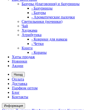
Бахуры (благовония) и бахурницы
- Бахурницы
- Бахуры
- Ароматические палочки
Светильники (ночники)
Чай
Хиджама
Атрибутика
- Коврики для намаза
- Четки
Книги
- Кораны
Хиты продаж
Новинки
Акции
Назад
Оплата
Доставка
Парфюм оптом
Блог
Контакты
Информация