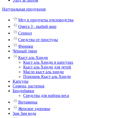
Уход за лицом
Натуральная продукция
Мед и продукты пчеловодства
Омега 3 - рыбий жир
Сеннол
Средства от простуды
Финики
Чёрный тмин
Кыст аль Хинди
Кыст аль Хинди в капсулах
Кыст аль Хинди для детей
Масло кыст аль хинди
Порошок Кыст аль Хинди
Капсулы
Семена, растения
Биодобавки
Средства для набора веса
Витамины
Женское здоровье
Зам Зам вода