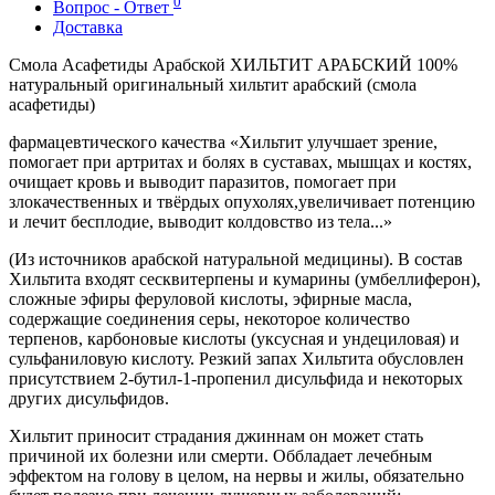
0
Вопрос - Ответ
Доставка
Смола Асафетиды Арабской ХИЛЬТИТ АРАБСКИЙ 100%
натуральный оригинальный хильтит арабский (смола
асафетиды)
фармацевтического качества «Хильтит улучшает зрение,
помогает при артритах и болях в суставах, мышцах и костях,
очищает кровь и выводит паразитов, помогает при
злокачественных и твёрдых опухолях,увеличивает потенцию
и лечит бесплодие, выводит колдовство из тела...»
(Из источников арабской натуральной медицины). В состав
Хильтита входят сесквитерпены и кумарины (умбеллиферон),
сложные эфиры феруловой кислоты, эфирные масла,
содержащие соединения серы, некоторое количество
терпенов, карбоновые кислоты (уксусная и ундециловая) и
сульфаниловую кислоту. Резкий запах Хильтита обусловлен
присутствием 2-бутил-1-пропенил дисульфида и некоторых
других дисульфидов.
Хильтит приносит страдания джиннам он может стать
причиной их болезни или смерти. Оббладает лечебным
эффектом на голову в целом, на нервы и жилы, обязательно