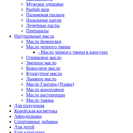
Мужское здоровье
Рыбий жир
Пальмовая пыльца
Назальные капли
Лечебные пасты
Препараты
Натуральные масла
Масло йеменское
Масло черного тмина
- Масло черного тмина в капсулах
Оливковое масло
Змеиное масло
Кокосовое масло
Кунжутное масло
Льняное масло
Масло Гаргира (Усьмы)
Масло конопляное
Масло расторопши
Масло тыквы
Для похудения
Корейская косметика
Афродизиаки
Спортивные добавки
Для детей
Еще категории