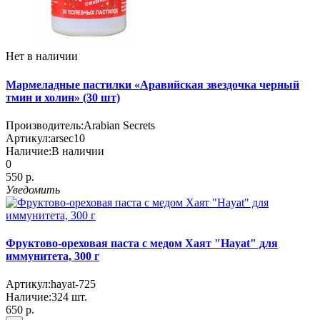
Нет в наличии
Мармеладные пастилки «Аравийская звездочка черный
тмин и холин» (30 шт)
Производитель:
Arabian Secrets
Артикул:
arsec10
Наличие:
В наличии
0
550 р.
Уведомить
Фруктово-ореховая паста с медом Хаят "Hayat" для
иммунитета, 300 г
Артикул:
hayat-725
Наличие:
324
шт.
650 р.