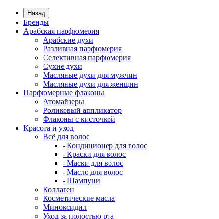
Назад
Бренды
Арабская парфюмерия
Арабские духи
Разливная парфюмерия
Селективная парфюмерия
Сухие духи
Масляные духи для мужчин
Масляные духи для женщин
Парфюмерные флаконы
Атомайзеры
Роликовый аппликатор
Флаконы с кисточкой
Красота и уход
Всё для волос
- Кондиционер для волос
- Краски для волос
- Маски для волос
- Масло для волос
- Шампуни
Коллаген
Косметические масла
Миноксидил
Уход за полостью рта