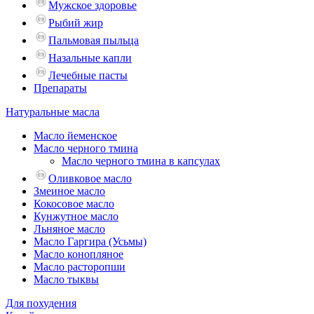
Мужское здоровье
Рыбий жир
Пальмовая пыльца
Назальные капли
Лечебные пасты
Препараты
Натуральные масла
Масло йеменское
Масло черного тмина
Масло черного тмина в капсулах
Оливковое масло
Змеиное масло
Кокосовое масло
Кунжутное масло
Льняное масло
Масло Гаргира (Усьмы)
Масло конопляное
Масло расторопши
Масло тыквы
Для похудения