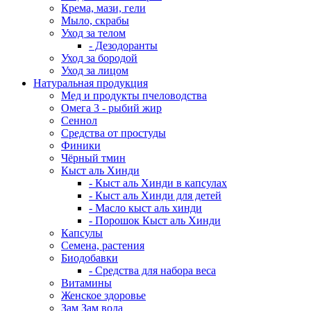
Крема, мази, гели
Мыло, скрабы
Уход за телом
- Дезодоранты
Уход за бородой
Уход за лицом
Натуральная продукция
Мед и продукты пчеловодства
Омега 3 - рыбий жир
Сеннол
Средства от простуды
Финики
Чёрный тмин
Кыст аль Хинди
- Кыст аль Хинди в капсулах
- Кыст аль Хинди для детей
- Масло кыст аль хинди
- Порошок Кыст аль Хинди
Капсулы
Семена, растения
Биодобавки
- Средства для набора веса
Витамины
Женское здоровье
Зам Зам вода