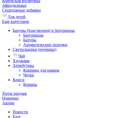
Корейская косметика
Афродизиаки
Спортивные добавки
Для детей
Еще категории
Бахуры (благовония) и бахурницы
Бахурницы
Бахуры
Ароматические палочки
Светильники (ночники)
Чай
Хиджама
Атрибутика
Коврики для намаза
Четки
Книги
Кораны
Хиты продаж
Новинки
Акции
Новости
Блог