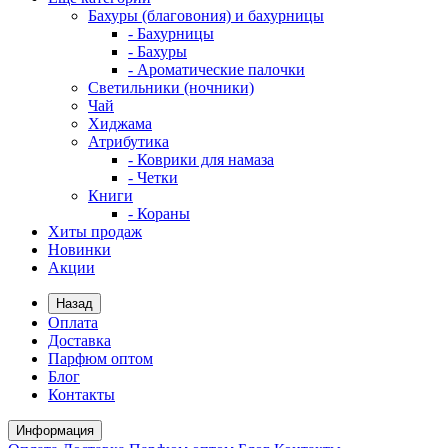
Бахуры (благовония) и бахурницы
- Бахурницы
- Бахуры
- Ароматические палочки
Светильники (ночники)
Чай
Хиджама
Атрибутика
- Коврики для намаза
- Четки
Книги
- Кораны
Хиты продаж
Новинки
Акции
Назад
Оплата
Доставка
Парфюм оптом
Блог
Контакты
Информация