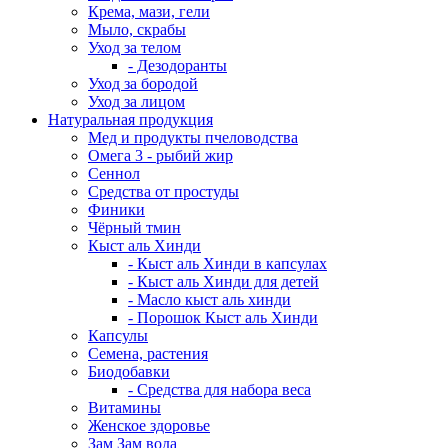
Крема, мази, гели
Мыло, скрабы
Уход за телом
- Дезодоранты
Уход за бородой
Уход за лицом
Натуральная продукция
Мед и продукты пчеловодства
Омега 3 - рыбий жир
Сеннол
Средства от простуды
Финики
Чёрный тмин
Кыст аль Хинди
- Кыст аль Хинди в капсулах
- Кыст аль Хинди для детей
- Масло кыст аль хинди
- Порошок Кыст аль Хинди
Капсулы
Семена, растения
Биодобавки
- Средства для набора веса
Витамины
Женское здоровье
Зам Зам вода