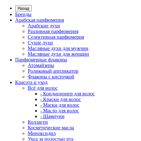
Назад
Бренды
Арабская парфюмерия
Арабские духи
Разливная парфюмерия
Селективная парфюмерия
Сухие духи
Масляные духи для мужчин
Масляные духи для женщин
Парфюмерные флаконы
Атомайзеры
Роликовый аппликатор
Флаконы с кисточкой
Красота и уход
Всё для волос
- Кондиционер для волос
- Краски для волос
- Маски для волос
- Масло для волос
- Шампуни
Коллаген
Косметические масла
Миноксидил
Уход за полостью рта