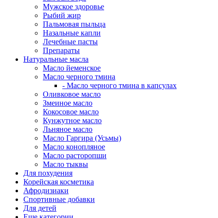
Мужское здоровье
Рыбий жир
Пальмовая пыльца
Назальные капли
Лечебные пасты
Препараты
Натуральные масла
Масло йеменское
Масло черного тмина
- Масло черного тмина в капсулах
Оливковое масло
Змеиное масло
Кокосовое масло
Кунжутное масло
Льняное масло
Масло Гаргира (Усьмы)
Масло конопляное
Масло расторопши
Масло тыквы
Для похудения
Корейская косметика
Афродизиаки
Спортивные добавки
Для детей
Еще категории