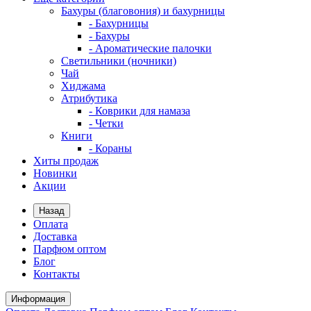
Бахуры (благовония) и бахурницы
- Бахурницы
- Бахуры
- Ароматические палочки
Светильники (ночники)
Чай
Хиджама
Атрибутика
- Коврики для намаза
- Четки
Книги
- Кораны
Хиты продаж
Новинки
Акции
Назад
Оплата
Доставка
Парфюм оптом
Блог
Контакты
Информация