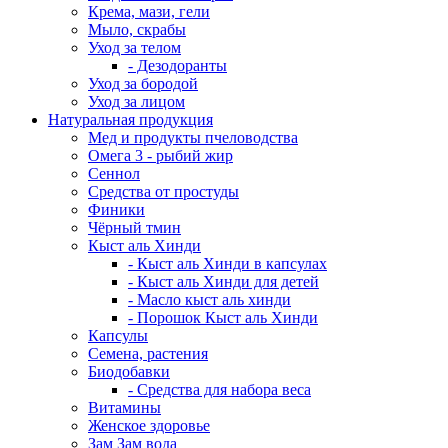
Крема, мази, гели
Мыло, скрабы
Уход за телом
- Дезодоранты
Уход за бородой
Уход за лицом
Натуральная продукция
Мед и продукты пчеловодства
Омега 3 - рыбий жир
Сеннол
Средства от простуды
Финики
Чёрный тмин
Кыст аль Хинди
- Кыст аль Хинди в капсулах
- Кыст аль Хинди для детей
- Масло кыст аль хинди
- Порошок Кыст аль Хинди
Капсулы
Семена, растения
Биодобавки
- Средства для набора веса
Витамины
Женское здоровье
Зам Зам вода