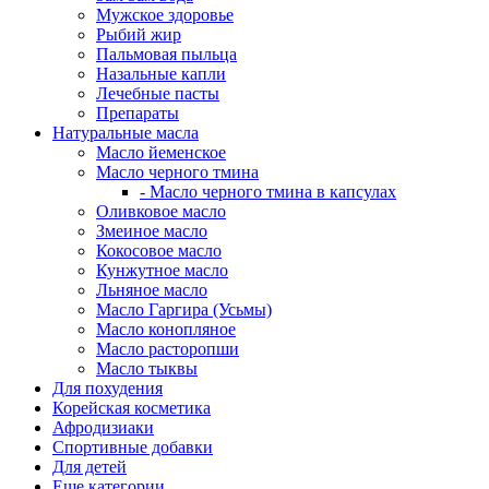
Мужское здоровье
Рыбий жир
Пальмовая пыльца
Назальные капли
Лечебные пасты
Препараты
Натуральные масла
Масло йеменское
Масло черного тмина
- Масло черного тмина в капсулах
Оливковое масло
Змеиное масло
Кокосовое масло
Кунжутное масло
Льняное масло
Масло Гаргира (Усьмы)
Масло конопляное
Масло расторопши
Масло тыквы
Для похудения
Корейская косметика
Афродизиаки
Спортивные добавки
Для детей
Еще категории