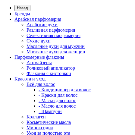
Назад
Бренды
Арабская парфюмерия
Арабские духи
Разливная парфюмерия
Селективная парфюмерия
Сухие духи
Масляные духи для мужчин
Масляные духи для женщин
Парфюмерные флаконы
Атомайзеры
Роликовый аппликатор
Флаконы с кисточкой
Красота и уход
Всё для волос
- Кондиционер для волос
- Краски для волос
- Маски для волос
- Масло для волос
- Шампуни
Коллаген
Косметические масла
Миноксидил
Уход за полостью рта