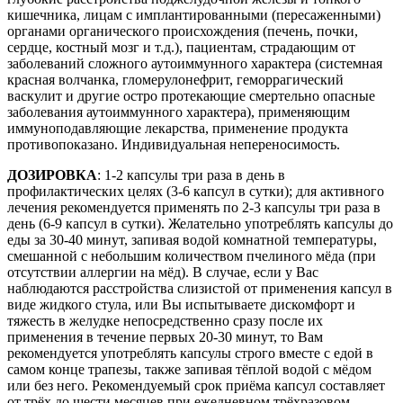
кишечника, лицам с имплантированными (пересаженными)
органами органического происхождения (печень, почки,
сердце, костный мозг и т.д.), пациентам, страдающим от
заболеваний сложного аутоиммунного характера (системная
красная волчанка, гломерулонефрит, геморрагический
васкулит и другие остро протекающие смертельно опасные
заболевания аутоиммунного характера), применяющим
иммуноподавляющие лекарства, применение продукта
противопоказано. Индивидуальная непереносимость.
ДОЗИРОВКА
: 1-2 капсулы три раза в день в
профилактических целях (3-6 капсул в сутки); для активного
лечения рекомендуется применять по 2-3 капсулы три раза в
день (6-9 капсул в сутки). Желательно употреблять капсулы до
еды за 30-40 минут, запивая водой комнатной температуры,
смешанной с небольшим количеством пчелиного мёда (при
отсутствии аллергии на мёд). В случае, если у Вас
наблюдаются расстройства слизистой от применения капсул в
виде жидкого стула, или Вы испытываете дискомфорт и
тяжесть в желудке непосредственно сразу после их
применения в течение первых 20-30 минут, то Вам
рекомендуется употреблять капсулы строго вместе с едой в
самом конце трапезы, также запивая тёплой водой с мёдом
или без него. Рекомендуемый срок приёма капсул составляет
от трёх до шести месяцев при ежедневном трёхразовом