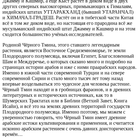
Джамму и Кашмир, а ещё Кыст растёт в диком виде в двух
других северных высокогорных, примыкающих к Гималаям,
индийских штатах УТТАРАКХАНД (бывший УТАРАНЧАЛ)
и ХИМАЧАЛ-ГРАДЕШ. Растёт он и в тибетской части Китая
всё в том же диком виде, но настоящая его прародина всё же
мусульманский индийский штат Джамму и Кашмир и на этом
сходится большинство учёных-исследователей.
Родиной Чёрного Тмина, этого ставшего легендарным
растения, является Восточное Средиземноморье, те земли
Плодородного полумесяца, включая Египет, Благословенный
Шам и Междуречье, о которых сказано много и подробно на
страницах истории арабов и иже с ними праарабских народов.
Именно в южной части современной Турции и на севере
современной Сирии и стало много тысяч лет тому назад
впервые возделываться это чудесное для человека растение.
Чёрный Тмин находят и в гробницах фараонов, и в древних
литературных и исторических источниках, как то в
Шумерских Трактатах или в Библии (Ветхий Завет, Книга
Исайи), и всё это на землях древних территорий государств
Плодородного полумесяца. Именно поэтому, мы можем с
уверенностью говорить, что Чёрный Тмин имеет древние
арабские истоки культивирования и применения, и считается
исконно арабским растением с очень давних доисторических
времён…