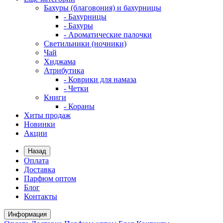
Бахуры (благовония) и бахурницы
- Бахурницы
- Бахуры
- Ароматические палочки
Светильники (ночники)
Чай
Хиджама
Атрибутика
- Коврики для намаза
- Четки
Книги
- Кораны
Хиты продаж
Новинки
Акции
Назад
Оплата
Доставка
Парфюм оптом
Блог
Контакты
Информация