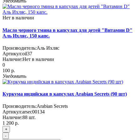
Уведомить
Нет в наличии
Масло черного тмина в капсулах для детей "Витамин D"
Аль Ихляс, 150 капс.
Производитель:
Аль Ихляс
Артикул:
oil37
Наличие:
Нет в наличии
0
100 р.
Уведомить
Куркума индийская в капсулах Arabian Secrets (90 шт)
Производитель:
Arabian Secrets
Артикул:
arsec00134
Наличие:
88
шт.
1 200 р.
+
-