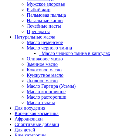
Мужское здоровье
Рыбий жир
Пальмовая пыльца
Назальные капли
Лечебные пасты
Препараты
Натуральные масла
Масло йеменское
Масло черного тмина
- Масло черного тмина в капсулах
Оливковое масло
Змеиное масло
Кокосовое масло
Кунжутное масло
Льняное масло
Масло Гаргира (Усьмы)
Масло конопляное
Масло расторопши
Масло тыквы
Для похудения
Корейская косметика
Афродизиаки
Спортивные добавки
Для детей
Еще категории