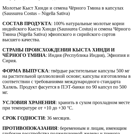
Молотые Кыст Хинди и семена Чёрного Тмина в капсулах
(Saussurea Costus – Nigella Sativa)
СОСТАВ ПРОДУКТА
: 100% натуральные молотые корни
индийского Кыста Хинди (Saussurea Costus) и семена Чёрного
Тмина (Nigella Sativa) эфиопского и сирийского сортов
высшего качества.
СТРАНЫ ПРОИСХОЖДЕНИЯ КЫСТА ХИНДИ И
ЧЁРНОГО ТМИНА
: Индия (Республика Индия), Эфиопия и
Сирия.
ФОРМА ВЫПУСКА
: твёрдые растительные капсулы 500 мг
на растительной целлюлозной основе; капсулы изготовлены в
соответствии с требованиями международного стандарта
Халяль. Продукт фасуется в ПЭТ-банки по 90 капсул по 500
мг.
УСЛОВИЯ ХРАНЕНИЯ
: хранить в сухом прохладном месте
при температуре от +10 до +30 °C.
СРОК ГОДНОСТИ
: 36 месяцев.
ПРОТИВОПОКАЗАНИЯ
: беременным и лицам, имеющим
глубокие расстройства поджелудочной железы и тонкого