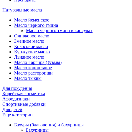
Натуральные масла
Масло йеменское
Масло черного тмина
Масло черного тмина в капсулах
Оливковое масло
Змеиное масло
Кокосовое масло
Кунжутное масло
Льняное масло
Масло Гаргира (Усьмы)
Масло конопляное
Масло расторопши
Масло тыквы
Для похудения
Корейская косметика
Афродизиаки
Спортивные добавки
Для детей
Еще категории
Бахуры (благовония) и бахурницы
Бахурницы