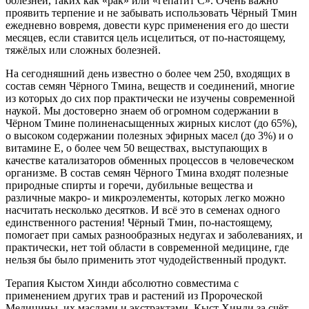
болезней, таких как «рак» или «гепатит С». Очень важно
проявить терпение и не забывать использовать Чёрный Тмин
ежедневно вовремя, довести курс применения его до шести
месяцев, если ставится цель исцелиться, от по-настоящему,
тяжёлых или сложных болезней.
На сегодняшний день известно о более чем 250, входящих в
состав семян Чёрного Тмина, веществ и соединений, многие
из которых до сих пор практически не изучены современной
наукой. Мы достоверно знаем об огромном содержании в
Чёрном Тмине полиненасыщенных жирных кислот (до 65%),
о высоком содержании полезных эфирных масел (до 3%) и о
витамине Е, о более чем 50 веществах, выступающих в
качестве катализаторов обменных процессов в человеческом
организме. В состав семян Чёрного Тмина входят полезные
природные спирты и горечи, дубильные вещества и
различные макро- и микроэлементы, которых легко можно
насчитать несколько десятков. И всё это в семенах одного
единственного растения! Чёрный Тмин, по-настоящему,
помогает при самых разнообразных недугах и заболеваниях, и
практически, нет той области в современной медицине, где
нельзя бы было применить этот чудодейственный продукт.
Терапия Кыстом Хинди абсолютно совместима с
применением других трав и растений из Пророческой
Медицины, их маслами и экстрактами. Кыст Хинди за счёт