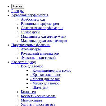
Назад
Бренды
Арабская парфюмерия
Арабские духи
Разливная парфюмерия
Селективная парфюмерия
Сухие духи
Масляные духи для мужчин
Масляные духи для женщин
Парфюмерные флаконы
Атомайзеры
Роликовый аппликатор
Флаконы с кисточкой
Красота и уход
Всё для волос
- Кондиционер для волос
- Краски для волос
- Маски для волос
- Масло для волос
- Шампуни
Коллаген
Косметические масла
Миноксидил
Уход за полостью рта