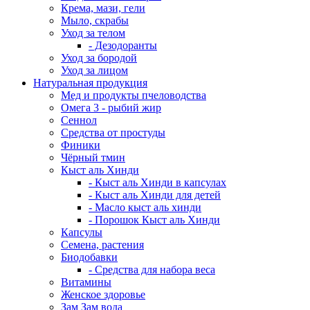
Крема, мази, гели
Мыло, скрабы
Уход за телом
- Дезодоранты
Уход за бородой
Уход за лицом
Натуральная продукция
Мед и продукты пчеловодства
Омега 3 - рыбий жир
Сеннол
Средства от простуды
Финики
Чёрный тмин
Кыст аль Хинди
- Кыст аль Хинди в капсулах
- Кыст аль Хинди для детей
- Масло кыст аль хинди
- Порошок Кыст аль Хинди
Капсулы
Семена, растения
Биодобавки
- Средства для набора веса
Витамины
Женское здоровье
Зам Зам вода