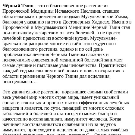
Чёрный Тмин
– это и благословенное растение из
Пророческой Медицины Исламского Наследия, ставшее
обязательным к применению людьми Мусульманской Уммы,
благодаря указанию на это в Достоверных Хадисах. Именно в
Пророческой и Мусульманской Медицине Чёрный Тмин стал
по-настоящему лекарством от всех болезней, а не просто
лечебной пряностью из восточной кухни. Мусульмане-
врачеватели раскрыли многие из тайн этого чудесного
благословенного растения, однако и по сей день
проблематика лечения Чёрным Тмином сложных и
неизлечимых современной медициной болезней занимает
самые лучшие и пытливые умы человечества. Практически
каждый год мы слышим о всё новых и новых открытиях в
области применения Чёрного Тмина для исцеления
неисцелимого…
Это удивительное растение, поразившее своими свойствами
весь учёный мир многих стран мира, имеет уникальный
состав из сложных и простых высокоэффективных лечебных
веществ и является, по сути, панацеей от многих сложных
заболеваний и болезней из-за того, что может быстро и
качественно восстанавливать иммунитет человека. Когда
начинает восстанавливаться ослабевший из-за недугов
иммунитет, происходит и исцеление от даже самых тяжёлых