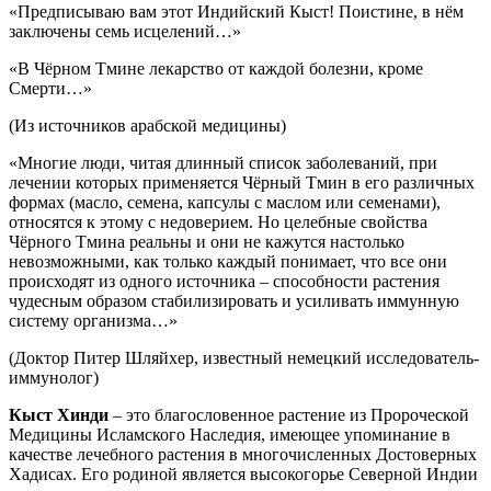
«Предписываю вам этот Индийский Кыст! Поистине, в нём
заключены семь исцелений…»
«В Чёрном Тмине лекарство от каждой болезни, кроме
Смерти…»
(Из источников арабской медицины)
«Многие люди, читая длинный список заболеваний, при
лечении которых применяется Чёрный Тмин в его различных
формах (масло, семена, капсулы с маслом или семенами),
относятся к этому с недоверием. Но целебные свойства
Чёрного Тмина реальны и они не кажутся настолько
невозможными, как только каждый понимает, что все они
происходят из одного источника – способности растения
чудесным образом стабилизировать и усиливать иммунную
систему организма…»
(Доктор Питер Шляйхер, известный немецкий исследователь-
иммунолог)
Кыст Хинди
– это благословенное растение из Пророческой
Медицины Исламского Наследия, имеющее упоминание в
качестве лечебного растения в многочисленных Достоверных
Хадисах. Его родиной является высокогорье Северной Индии