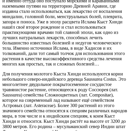
и именно оттуда оно поступало морскими и караванными
наземными путями на территорию Древней Аравии, где
издавна стало использоваться, как лекарство от воспаления
миндалин, головной боли, менструальных болей, плеврита,
запора и поноса. Уже в эпоху расцвета Ислама Кыст Хинди
нашёл своё второе рождение и стал использоваться
практикующими врачами той славной эпохи, как одно из
лучших натуральных лекарств, способных лечить
большинство известных болезней и недугов человеческого
тела. Именно источники Ислама, в виде Хадисов и их
толкований, дали тот самый толчок для использования этого
растения в качестве высокоэффективного средства лечения
многих как простых, так и сложных болезней…
Для получения молотого Кыста Хинди используются корни
небольшого северо-индийского деревца Saussurea Costus. Это
многолетнее двудольное покрытосеменное сосудистое
травянистое растение, относящееся к роду Соссюрея (лат.
Saussurea) семейства Сложноцветных (лат. Compositae),
которое на современный лад называют ещё семейством
Астровых (лат. Asteraceae). Более 300 растений из этого
значимого семейства относятся к специям различных народов
мира, в том числе и к индийским специям, к коим Кыст
Хинди и относится. Кыст Хинди растёт на высоте от 3200 до
3800 метров. Его родина – мусульманский север Индии штат