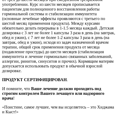
употреблении. Курс из шести месяцев прописывается
пациентам для полноценного восстановления работы
гормональной системы и стабилизации иммунитета
(основные лечебные эффекты проявляются с третьего по
шестой месяц применения продукта). Между курсами
обязательно делать перерывы в 1-1.5 месяца каждый. Детская
дозировка с 3 лет не более 1 капсулы 3 раза в день (на завтрак,
обед и ужин), с 7 лет не более 1-2 капсулы 3 раза в день (на
завтрак, обед и ужин), исходя из задач назначенной врачом
терапии, общий срок применения продукта от месяца
(подавление простуды) до шести месяцев (стабилизация
иммунитета и лечение гормонально связанных заболеваний,
аллергии, ринитов, синуситов и прочих). Кормящим матерям
допускается использовать продукт в обычной взрослой
дозировке.
ПРОДУКТ СЕРТИФИЦИРОВАН
.
И помните, что
Ваше лечение должно проходить под
строгим контролем Вашего лечащего или надзорного
врача
!
«Поистине, самое лучшее, чем вы исцеляетесь – это Хиджама
и Кыст!»