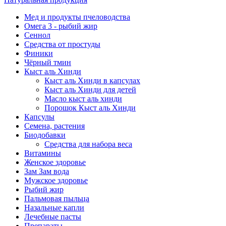
Мед и продукты пчеловодства
Омега 3 - рыбий жир
Сеннол
Средства от простуды
Финики
Чёрный тмин
Кыст аль Хинди
Кыст аль Хинди в капсулах
Кыст аль Хинди для детей
Масло кыст аль хинди
Порошок Кыст аль Хинди
Капсулы
Семена, растения
Биодобавки
Средства для набора веса
Витамины
Женское здоровье
Зам Зам вода
Мужское здоровье
Рыбий жир
Пальмовая пыльца
Назальные капли
Лечебные пасты
Препараты