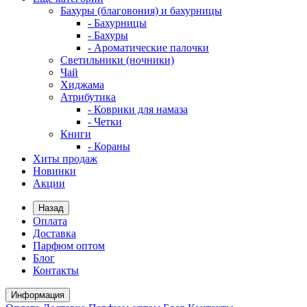
Бахуры (благовония) и бахурницы
- Бахурницы
- Бахуры
- Ароматические палочки
Светильники (ночники)
Чай
Хиджама
Атрибутика
- Коврики для намаза
- Четки
Книги
- Кораны
Хиты продаж
Новинки
Акции
Назад
Оплата
Доставка
Парфюм оптом
Блог
Контакты
Информация