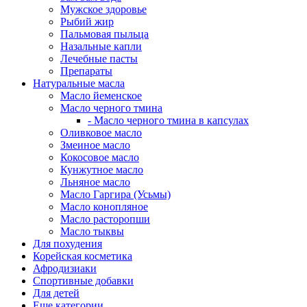
Мужское здоровье
Рыбий жир
Пальмовая пыльца
Назальные капли
Лечебные пасты
Препараты
Натуральные масла
Масло йеменское
Масло черного тмина
- Масло черного тмина в капсулах
Оливковое масло
Змеиное масло
Кокосовое масло
Кунжутное масло
Льняное масло
Масло Гаргира (Усьмы)
Масло конопляное
Масло расторопши
Масло тыквы
Для похудения
Корейская косметика
Афродизиаки
Спортивные добавки
Для детей
Еще категории