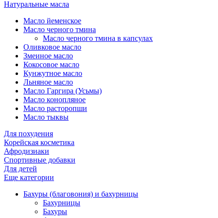
Натуральные масла
Масло йеменское
Масло черного тмина
Масло черного тмина в капсулах
Оливковое масло
Змеиное масло
Кокосовое масло
Кунжутное масло
Льняное масло
Масло Гаргира (Усьмы)
Масло конопляное
Масло расторопши
Масло тыквы
Для похудения
Корейская косметика
Афродизиаки
Спортивные добавки
Для детей
Еще категории
Бахуры (благовония) и бахурницы
Бахурницы
Бахуры