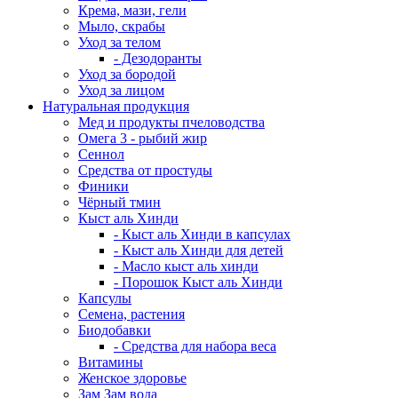
Крема, мази, гели
Мыло, скрабы
Уход за телом
- Дезодоранты
Уход за бородой
Уход за лицом
Натуральная продукция
Мед и продукты пчеловодства
Омега 3 - рыбий жир
Сеннол
Средства от простуды
Финики
Чёрный тмин
Кыст аль Хинди
- Кыст аль Хинди в капсулах
- Кыст аль Хинди для детей
- Масло кыст аль хинди
- Порошок Кыст аль Хинди
Капсулы
Семена, растения
Биодобавки
- Средства для набора веса
Витамины
Женское здоровье
Зам Зам вода