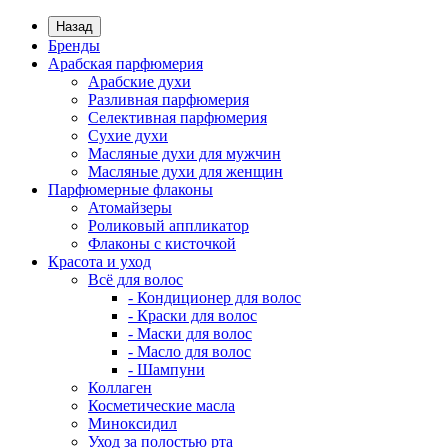
Назад
Бренды
Арабская парфюмерия
Арабские духи
Разливная парфюмерия
Селективная парфюмерия
Сухие духи
Масляные духи для мужчин
Масляные духи для женщин
Парфюмерные флаконы
Атомайзеры
Роликовый аппликатор
Флаконы с кисточкой
Красота и уход
Всё для волос
- Кондиционер для волос
- Краски для волос
- Маски для волос
- Масло для волос
- Шампуни
Коллаген
Косметические масла
Миноксидил
Уход за полостью рта