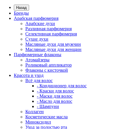
Назад
Бренды
Арабская парфюмерия
Арабские духи
Разливная парфюмерия
Селективная парфюмерия
Сухие духи
Масляные духи для мужчин
Масляные духи для женщин
Парфюмерные флаконы
Атомайзеры
Роликовый аппликатор
Флаконы с кисточкой
Красота и уход
Всё для волос
- Кондиционер для волос
- Краски для волос
- Маски для волос
- Масло для волос
- Шампуни
Коллаген
Косметические масла
Миноксидил
Уход за полостью рта