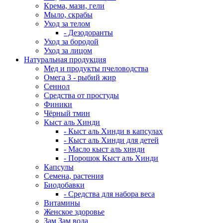
Крема, мази, гели
Мыло, скрабы
Уход за телом
- Дезодоранты
Уход за бородой
Уход за лицом
Натуральная продукция
Мед и продукты пчеловодства
Омега 3 - рыбий жир
Сеннол
Средства от простуды
Финики
Чёрный тмин
Кыст аль Хинди
- Кыст аль Хинди в капсулах
- Кыст аль Хинди для детей
- Масло кыст аль хинди
- Порошок Кыст аль Хинди
Капсулы
Семена, растения
Биодобавки
- Средства для набора веса
Витамины
Женское здоровье
Зам Зам вода