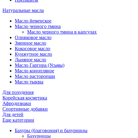
Натуральные масла
Масло йеменское
Масло черного тмина
Масло черного тмина в капсулах
Оливковое масло
Змеиное масло
Кокосовое масло
Кунжутное масло
Льняное масло
Масло Гаргира (Усьмы)
Масло конопляное
Масло расторопши
Масло тыквы
Для похудения
Корейская косметика
Афродизиаки
Спортивные добавки
Для детей
Еще категории
Бахуры (благовония) и бахурницы
Бахурницы