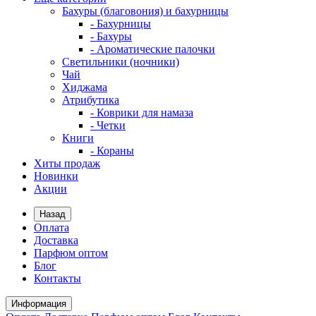
Бахуры (благовония) и бахурницы
- Бахурницы
- Бахуры
- Ароматические палочки
Светильники (ночники)
Чай
Хиджама
Атрибутика
- Коврики для намаза
- Четки
Книги
- Кораны
Хиты продаж
Новинки
Акции
Назад
Оплата
Доставка
Парфюм оптом
Блог
Контакты
Информация