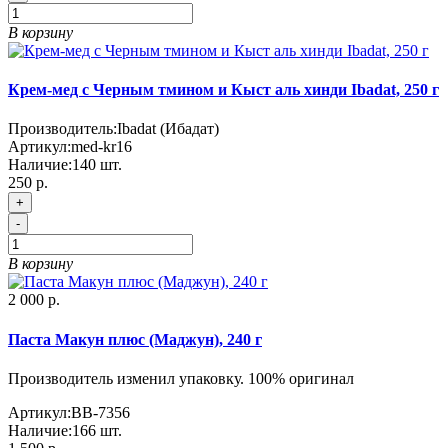
В корзину
Крем-мед с Черным тмином и Кыст аль хинди Ibadat, 250 г
Производитель:
Ibadat (Ибадат)
Артикул:
med-kr16
Наличие:
140
шт.
250 р.
+
-
В корзину
2 000 р.
Паста Макун плюс (Маджун), 240 г
Производитель изменил упаковку. 100% оригинал
Артикул:
BB-7356
Наличие:
166
шт.