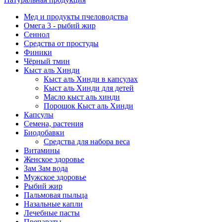
Мед и продукты пчеловодства
Омега 3 - рыбий жир
Сеннол
Средства от простуды
Финики
Чёрный тмин
Кыст аль Хинди
Кыст аль Хинди в капсулах
Кыст аль Хинди для детей
Масло кыст аль хинди
Порошок Кыст аль Хинди
Капсулы
Семена, растения
Биодобавки
Средства для набора веса
Витамины
Женское здоровье
Зам Зам вода
Мужское здоровье
Рыбий жир
Пальмовая пыльца
Назальные капли
Лечебные пасты
Препараты