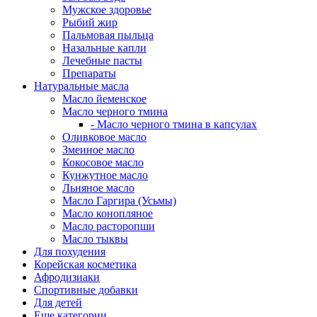
Мужское здоровье
Рыбий жир
Пальмовая пыльца
Назальные капли
Лечебные пасты
Препараты
Натуральные масла
Масло йеменское
Масло черного тмина
- Масло черного тмина в капсулах
Оливковое масло
Змеиное масло
Кокосовое масло
Кунжутное масло
Льняное масло
Масло Гаргира (Усьмы)
Масло конопляное
Масло расторопши
Масло тыквы
Для похудения
Корейская косметика
Афродизиаки
Спортивные добавки
Для детей
Еще категории