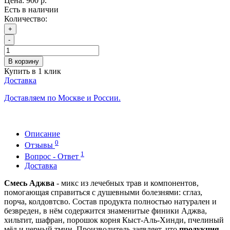
Цена:
900 р.
Есть в наличии
Количество:
+
-
В корзину
Купить в 1 клик
Доставка
Доставляем по Москве и России.
Описание
0
Отзывы
1
Вопрос - Ответ
Доставка
Смесь Аджва
- микс из лечебных трав и компонентов,
помогающая справиться с душевными болезнями: сглаз,
порча, колдовтсво. Состав продукта полностью натурален и
безвреден, в нём содержится знаменитые финики Аджва,
хильтит, шафран, порошок корня Кыст-Аль-Хинди, пчелиный
мёд и черный тмин. Производитель заявляет, что
продукция