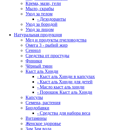
Крема, мази, гели
Мыло, скрабы
Уход за телом
- Дезодоранты
Уход за бородой
Уход за лицом
Натуральная продукция
Мед и продукты пчеловодства
Омега 3 - рыбий жир
Сеннол
Средства от простуды
Финики
Чёрный тмин
Кыст аль Хинди
- Кыст аль Хинди в капсулах
- Кыст аль Хинди для детей
- Масло кыст аль хинди
- Порошок Кыст аль Хинди
Капсулы
Семена, растения
Биодобавки
- Средства для набора веса
Витамины
Женское здоровье
Зам Зам вода