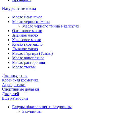
Натуральные масла
Масло йеменское
Масло черного тмина
Масло черного тмина в капсулах
Оливковое масло
Змеиное масло
Кокосовое масло
Кунжутное масло
Льняное масло
Масло Гаргира (Усьмы)
Масло конопляное
Масло расторопши
Масло тыквы
Для похудения
Корейская косметика
Афродизиаки
Спортивные добавки
Для детей
Еще категории
Бахуры (благовония) и бахурницы
Бахурницы