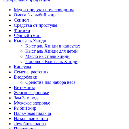
Мед и продукты пчеловодства
Омега 3 - рыбий жир
Сеннол
Средства от простуды
Финики
Чёрный тмин
Кыст аль Хинди
Кыст аль Хинди в капсулах
Кыст аль Хинди для детей
Масло кыст аль хинди
Порошок Кыст аль Хинди
Капсулы
Семена, растения
Биодобавки
Средства для набора веса
Витамины
Женское здоровье
Зам Зам вода
Мужское здоровье
Рыбий жир
Пальмовая пыльца
Назальные капли
Лечебные пасты
Препараты