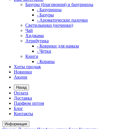
Бахуры (благовония) и бахурницы
- Бахурницы
- Бахуры
- Ароматические палочки
Светильники (ночники)
Чай
Хиджама
Атрибутика
- Коврики для намаза
- Четки
Книги
- Кораны
Хиты продаж
Новинки
Акции
Назад
Оплата
Доставка
Парфюм оптом
Блог
Контакты
Информация