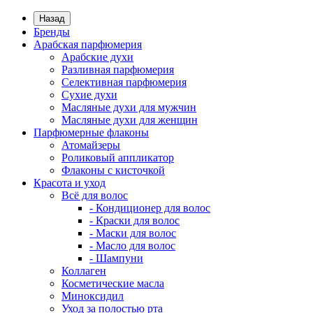
Назад
Бренды
Арабская парфюмерия
Арабские духи
Разливная парфюмерия
Селективная парфюмерия
Сухие духи
Масляные духи для мужчин
Масляные духи для женщин
Парфюмерные флаконы
Атомайзеры
Роликовый аппликатор
Флаконы с кисточкой
Красота и уход
Всё для волос
- Кондиционер для волос
- Краски для волос
- Маски для волос
- Масло для волос
- Шампуни
Коллаген
Косметические масла
Миноксидил
Уход за полостью рта