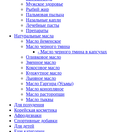
Мужское здоровье
Рыбий жир
Пальмовая пыльца
Назальные капли
Лечебные пасты
Препараты
Натуральные масла
Масло йеменское
Масло черного тмина
- Масло черного тмина в капсулах
Оливковое масло
Змеиное масло
Кокосовое масло
Кунжутное масло
Льняное масло
Масло Гаргира (Усьмы)
Масло конопляное
Масло расторопши
Масло тыквы
Для похудения
Корейская косметика
Афродизиаки
Спортивные добавки
Для детей
Еще категории