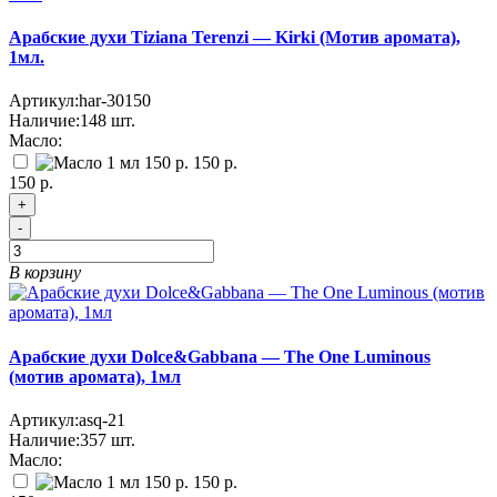
Арабские духи Tiziana Terenzi — Kirki (Мотив аромата),
1мл.
Артикул:
har-30150
Наличие:
148
шт.
Масло:
150 р.
150 р.
+
-
В корзину
Арабские духи Dolce&Gabbana — The One Luminous
(мотив аромата), 1мл
Артикул:
asq-21
Наличие:
357
шт.
Масло:
150 р.