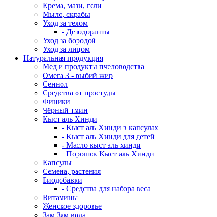
Крема, мази, гели
Мыло, скрабы
Уход за телом
- Дезодоранты
Уход за бородой
Уход за лицом
Натуральная продукция
Мед и продукты пчеловодства
Омега 3 - рыбий жир
Сеннол
Средства от простуды
Финики
Чёрный тмин
Кыст аль Хинди
- Кыст аль Хинди в капсулах
- Кыст аль Хинди для детей
- Масло кыст аль хинди
- Порошок Кыст аль Хинди
Капсулы
Семена, растения
Биодобавки
- Средства для набора веса
Витамины
Женское здоровье
Зам Зам вода