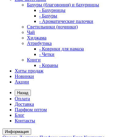
Бахуры (благовония) и бахурницы
- Бахурницы
- Бахуры
- Ароматические палочки
Светильники (ночники)
Чай
Хиджама
Атрибутика
- Коврики для намаза
- Четки
Книги
- Кораны
Хиты продаж
Новинки
Акции
Назад
Оплата
Доставка
Парфюм оптом
Блог
Контакты
Информация