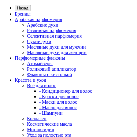
Назад
Бренды
Арабская парфюмерия
Арабские духи
Разливная парфюмерия
Селективная парфюмерия
Сухие духи
Масляные духи для мужчин
Масляные духи для женщин
Парфюмерные флаконы
Атомайзеры
Роликовый аппликатор
Флаконы с кисточкой
Красота и уход
Всё для волос
- Кондиционер для волос
- Краски для волос
- Маски для волос
- Масло для волос
- Шампуни
Коллаген
Косметические масла
Миноксидил
Уход за полостью рта