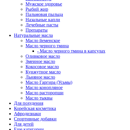
Мужское здоровье
Рыбий жир
Пальмовая пыльца
Назальные капли
Лечебные пасты
Препараты
Натуральные масла
Масло йеменское
Масло черного тмина
- Масло черного тмина в капсулах
Оливковое масло
Змеиное масло
Кокосовое масло
Кунжутное масло
Льняное масло
Масло Гаргира (Усьмы)
Масло конопляное
Масло расторопши
Масло тыквы
Для похудения
Корейская косметика
Афродизиаки
Спортивные добавки
Для детей
Еще категории