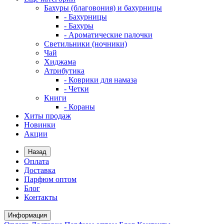
Бахуры (благовония) и бахурницы
- Бахурницы
- Бахуры
- Ароматические палочки
Светильники (ночники)
Чай
Хиджама
Атрибутика
- Коврики для намаза
- Четки
Книги
- Кораны
Хиты продаж
Новинки
Акции
Назад
Оплата
Доставка
Парфюм оптом
Блог
Контакты
Информация