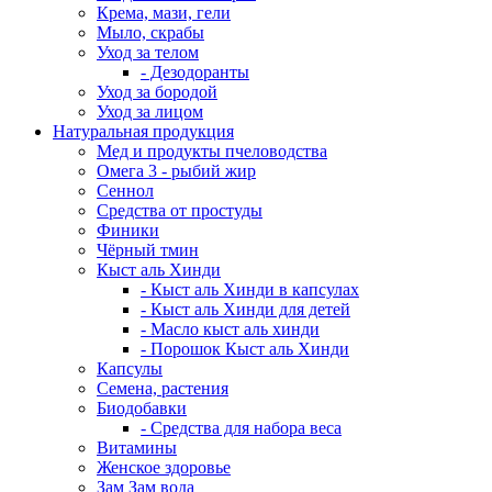
Крема, мази, гели
Мыло, скрабы
Уход за телом
- Дезодоранты
Уход за бородой
Уход за лицом
Натуральная продукция
Мед и продукты пчеловодства
Омега 3 - рыбий жир
Сеннол
Средства от простуды
Финики
Чёрный тмин
Кыст аль Хинди
- Кыст аль Хинди в капсулах
- Кыст аль Хинди для детей
- Масло кыст аль хинди
- Порошок Кыст аль Хинди
Капсулы
Семена, растения
Биодобавки
- Средства для набора веса
Витамины
Женское здоровье
Зам Зам вода