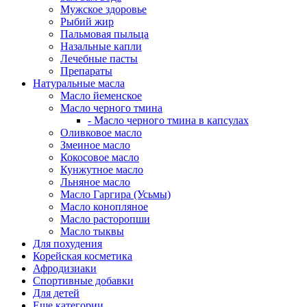
Мужское здоровье
Рыбий жир
Пальмовая пыльца
Назальные капли
Лечебные пасты
Препараты
Натуральные масла
Масло йеменское
Масло черного тмина
- Масло черного тмина в капсулах
Оливковое масло
Змеиное масло
Кокосовое масло
Кунжутное масло
Льняное масло
Масло Гаргира (Усьмы)
Масло конопляное
Масло расторопши
Масло тыквы
Для похудения
Корейская косметика
Афродизиаки
Спортивные добавки
Для детей
Еще категории