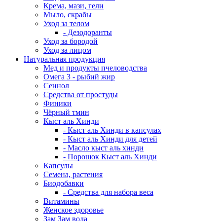
Крема, мази, гели
Мыло, скрабы
Уход за телом
- Дезодоранты
Уход за бородой
Уход за лицом
Натуральная продукция
Мед и продукты пчеловодства
Омега 3 - рыбий жир
Сеннол
Средства от простуды
Финики
Чёрный тмин
Кыст аль Хинди
- Кыст аль Хинди в капсулах
- Кыст аль Хинди для детей
- Масло кыст аль хинди
- Порошок Кыст аль Хинди
Капсулы
Семена, растения
Биодобавки
- Средства для набора веса
Витамины
Женское здоровье
Зам Зам вода