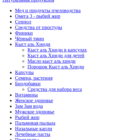
Мед и продукты пчеловодства
Омега 3 - рыбий жир
Сеннол
Средства от простуды
Финики
Чёрный тмин
Кыст аль Хинди
Кыст аль Хинди в капсулах
Кыст аль Хинди для детей
Масло кыст аль хинди
Порошок Кыст аль Хинди
Капсулы
Семена, растения
Биодобавки
Средства для набора веса
Витамины
Женское здоровье
Зам Зам вода
Мужское здоровье
Рыбий жир
Пальмовая пыльца
Назальные капли
Лечебные пасты
Препараты