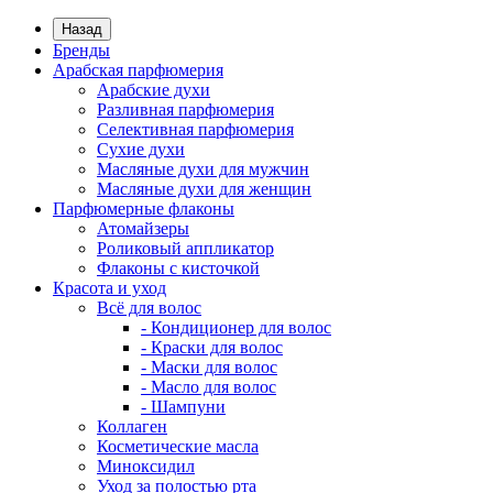
Назад
Бренды
Арабская парфюмерия
Арабские духи
Разливная парфюмерия
Селективная парфюмерия
Сухие духи
Масляные духи для мужчин
Масляные духи для женщин
Парфюмерные флаконы
Атомайзеры
Роликовый аппликатор
Флаконы с кисточкой
Красота и уход
Всё для волос
- Кондиционер для волос
- Краски для волос
- Маски для волос
- Масло для волос
- Шампуни
Коллаген
Косметические масла
Миноксидил
Уход за полостью рта