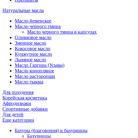
Натуральные масла
Масло йеменское
Масло черного тмина
Масло черного тмина в капсулах
Оливковое масло
Змеиное масло
Кокосовое масло
Кунжутное масло
Льняное масло
Масло Гаргира (Усьмы)
Масло конопляное
Масло расторопши
Масло тыквы
Для похудения
Корейская косметика
Афродизиаки
Спортивные добавки
Для детей
Еще категории
Бахуры (благовония) и бахурницы
Бахурницы