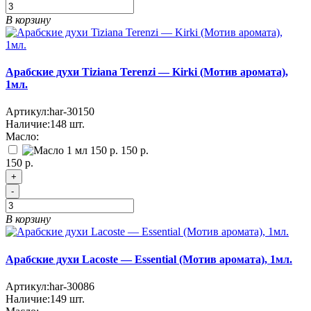
В корзину
Арабские духи Tiziana Terenzi — Kirki (Мотив аромата),
1мл.
Артикул:
har-30150
Наличие:
148
шт.
Масло:
150 р.
150 р.
+
-
В корзину
Арабские духи Lacoste — Essential (Мотив аромата), 1мл.
Артикул:
har-30086
Наличие:
149
шт.