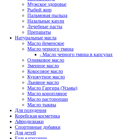
Мужское здоровье
Рыбий жир
Пальмовая пыльца
Назальные капли
Лечебные пасты
Препараты
Натуральные масла
Масло йеменское
Масло черного тмина
- Масло черного тмина в капсулах
Оливковое масло
Змеиное масло
Кокосовое масло
Кунжутное масло
Льняное масло
Масло Гаргира (Усьмы)
Масло конопляное
Масло расторопши
Масло тыквы
Для похудения
Корейская косметика
Афродизиаки
Спортивные добавки
Для детей
Еще категории