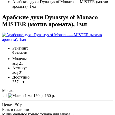
Арабские духи Dynastys of Monaco — MISTER (мотив
аромата), 1мл
Арабские духи Dynastys of Monaco —
MISTER (мотив аромата), 1мл
Рейтинг:
0 отзывов
Модель:
asq-21
Артикул:
asq-21
Доступно:
357
шт.
Масло:
150 р.
Цена:
150 р.
Есть в наличии
Минимальное кол-во товара для заказа 3