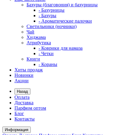
Бахуры (благовония) и бахурницы
- Бахурницы
- Бахуры
- Ароматические палочки
Светильники (ночники)
Чай
Хиджама
Атрибутика
- Коврики для намаза
- Четки
Книги
- Кораны
Хиты продаж
Новинки
Акции
Назад
Оплата
Доставка
Парфюм оптом
Блог
Контакты
Информация