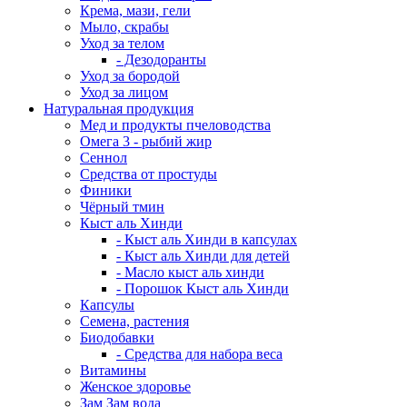
Крема, мази, гели
Мыло, скрабы
Уход за телом
- Дезодоранты
Уход за бородой
Уход за лицом
Натуральная продукция
Мед и продукты пчеловодства
Омега 3 - рыбий жир
Сеннол
Средства от простуды
Финики
Чёрный тмин
Кыст аль Хинди
- Кыст аль Хинди в капсулах
- Кыст аль Хинди для детей
- Масло кыст аль хинди
- Порошок Кыст аль Хинди
Капсулы
Семена, растения
Биодобавки
- Средства для набора веса
Витамины
Женское здоровье
Зам Зам вода