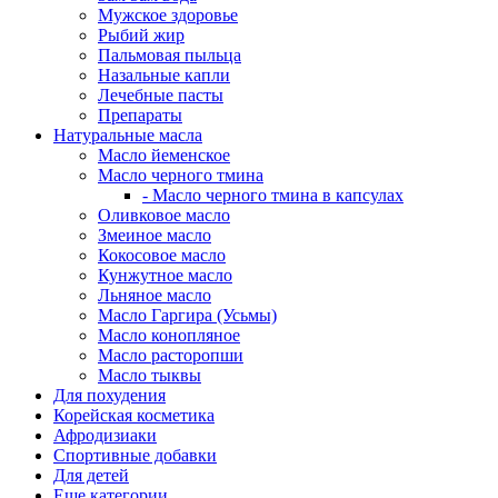
Мужское здоровье
Рыбий жир
Пальмовая пыльца
Назальные капли
Лечебные пасты
Препараты
Натуральные масла
Масло йеменское
Масло черного тмина
- Масло черного тмина в капсулах
Оливковое масло
Змеиное масло
Кокосовое масло
Кунжутное масло
Льняное масло
Масло Гаргира (Усьмы)
Масло конопляное
Масло расторопши
Масло тыквы
Для похудения
Корейская косметика
Афродизиаки
Спортивные добавки
Для детей
Еще категории