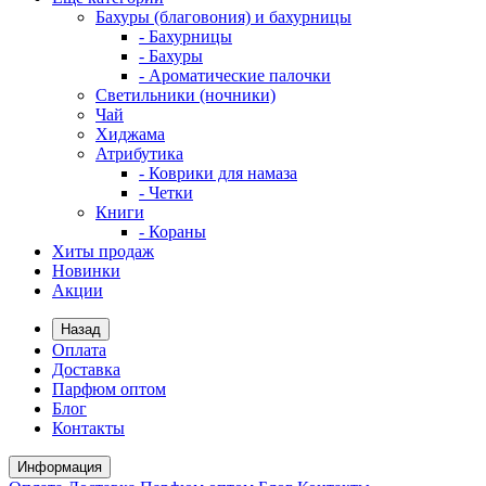
Бахуры (благовония) и бахурницы
- Бахурницы
- Бахуры
- Ароматические палочки
Светильники (ночники)
Чай
Хиджама
Атрибутика
- Коврики для намаза
- Четки
Книги
- Кораны
Хиты продаж
Новинки
Акции
Назад
Оплата
Доставка
Парфюм оптом
Блог
Контакты
Информация