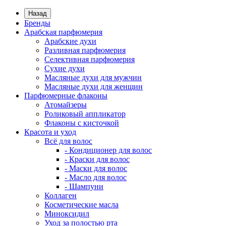
Назад
Бренды
Арабская парфюмерия
Арабские духи
Разливная парфюмерия
Селективная парфюмерия
Сухие духи
Масляные духи для мужчин
Масляные духи для женщин
Парфюмерные флаконы
Атомайзеры
Роликовый аппликатор
Флаконы с кисточкой
Красота и уход
Всё для волос
- Кондиционер для волос
- Краски для волос
- Маски для волос
- Масло для волос
- Шампуни
Коллаген
Косметические масла
Миноксидил
Уход за полостью рта