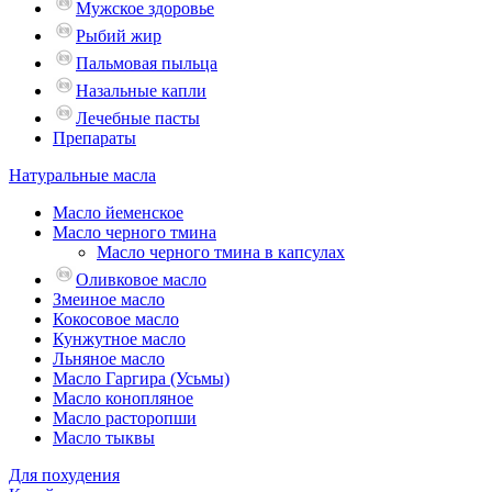
Мужское здоровье
Рыбий жир
Пальмовая пыльца
Назальные капли
Лечебные пасты
Препараты
Натуральные масла
Масло йеменское
Масло черного тмина
Масло черного тмина в капсулах
Оливковое масло
Змеиное масло
Кокосовое масло
Кунжутное масло
Льняное масло
Масло Гаргира (Усьмы)
Масло конопляное
Масло расторопши
Масло тыквы
Для похудения