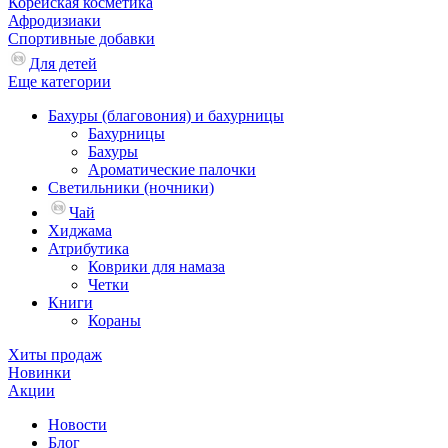
Корейская косметика
Афродизиаки
Спортивные добавки
Для детей
Еще категории
Бахуры (благовония) и бахурницы
Бахурницы
Бахуры
Ароматические палочки
Светильники (ночники)
Чай
Хиджама
Атрибутика
Коврики для намаза
Четки
Книги
Кораны
Хиты продаж
Новинки
Акции
Новости
Блог