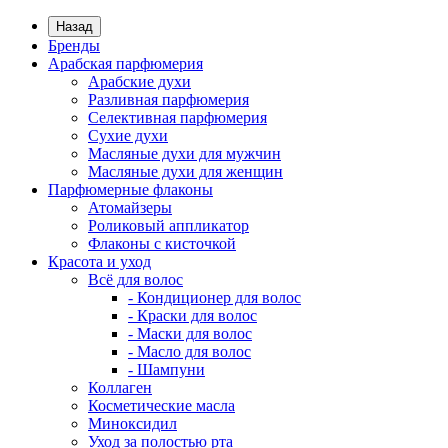
Назад
Бренды
Арабская парфюмерия
Арабские духи
Разливная парфюмерия
Селективная парфюмерия
Сухие духи
Масляные духи для мужчин
Масляные духи для женщин
Парфюмерные флаконы
Атомайзеры
Роликовый аппликатор
Флаконы с кисточкой
Красота и уход
Всё для волос
- Кондиционер для волос
- Краски для волос
- Маски для волос
- Масло для волос
- Шампуни
Коллаген
Косметические масла
Миноксидил
Уход за полостью рта