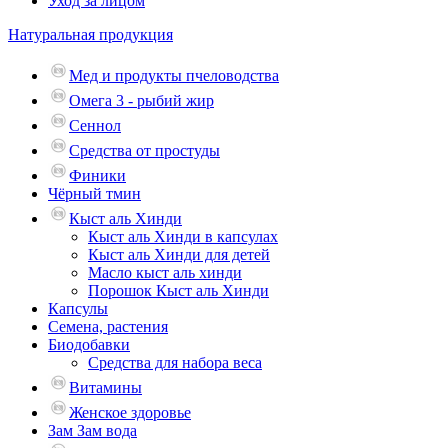
Уход за лицом
Натуральная продукция
Мед и продукты пчеловодства
Омега 3 - рыбий жир
Сеннол
Средства от простуды
Финики
Чёрный тмин
Кыст аль Хинди
Кыст аль Хинди в капсулах
Кыст аль Хинди для детей
Масло кыст аль хинди
Порошок Кыст аль Хинди
Капсулы
Семена, растения
Биодобавки
Средства для набора веса
Витамины
Женское здоровье
Зам Зам вода