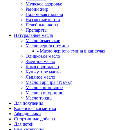
Мужское здоровье
Рыбий жир
Пальмовая пыльца
Назальные капли
Лечебные пасты
Препараты
Натуральные масла
Масло йеменское
Масло черного тмина
- Масло черного тмина в капсулах
Оливковое масло
Змеиное масло
Кокосовое масло
Кунжутное масло
Льняное масло
Масло Гаргира (Усьмы)
Масло конопляное
Масло расторопши
Масло тыквы
Для похудения
Корейская косметика
Афродизиаки
Спортивные добавки
Для детей
Еще категории