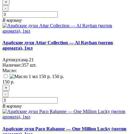
+
-
В корзину
Арабские духи Attar Collection — Al Rayhan (мотив
аромата), 1мл
Артикул:
asq-21
Наличие:
357
шт.
Масло:
150 р.
150 р.
+
-
В корзину
Арабские духи Paco Rabanne — One Million Lucky (мотив