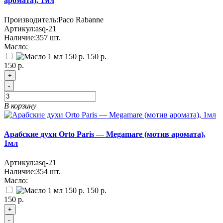
аромата), 1мл
Производитель:
Paco Rabanne
Артикул:
asq-21
Наличие:
357
шт.
Масло:
150 р.
150 р.
+
-
В корзину
Арабские духи Orto Paris — Megamare (мотив аромата),
1мл
Артикул:
asq-21
Наличие:
354
шт.
Масло:
150 р.
150 р.
+
-