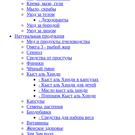
Крема, мази, гели
Мыло, скрабы
Уход за телом
- Дезодоранты
Уход за бородой
Уход за лицом
Натуральная продукция
Мед и продукты пчеловодства
Омега 3 - рыбий жир
Сеннол
Средства от простуды
Финики
Чёрный тмин
Кыст аль Хинди
- Кыст аль Хинди в капсулах
- Кыст аль Хинди для детей
- Масло кыст аль хинди
- Порошок Кыст аль Хинди
Капсулы
Семена, растения
Биодобавки
- Средства для набора веса
Витамины
Женское здоровье
Зам Зам вода