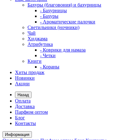
Бахуры (благовония) и бахурницы
- Бахурницы
- Бахуры
- Ароматические палочки
Светильники (ночники)
Чай
Хиджама
Атрибутика
- Коврики для намаза
- Четки
Книги
- Кораны
Хиты продаж
Новинки
Акции
Назад
Оплата
Доставка
Парфюм оптом
Блог
Контакты
Информация