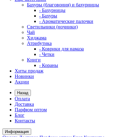
Бахуры (благовония) и бахурницы
- Бахурницы
- Бахуры
- Ароматические палочки
Светильники (ночники)
Чай
Хиджама
Атрибутика
- Коврики для намаза
- Четки
Книги
- Кораны
Хиты продаж
Новинки
Акции
Назад
Оплата
Доставка
Парфюм оптом
Блог
Контакты
Информация