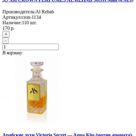
Производитель:
Al Rehab
Артикул:
cron-1134
Наличие:
110
шт.
170 р.
+
-
В корзину
Арабские духи Victoria Secret — Aqua Kiss (мотив аромата),