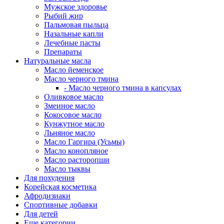
Мужское здоровье
Рыбий жир
Пальмовая пыльца
Назальные капли
Лечебные пасты
Препараты
Натуральные масла
Масло йеменское
Масло черного тмина
- Масло черного тмина в капсулах
Оливковое масло
Змеиное масло
Кокосовое масло
Кунжутное масло
Льняное масло
Масло Гаргира (Усьмы)
Масло конопляное
Масло расторопши
Масло тыквы
Для похудения
Корейская косметика
Афродизиаки
Спортивные добавки
Для детей
Еще категории