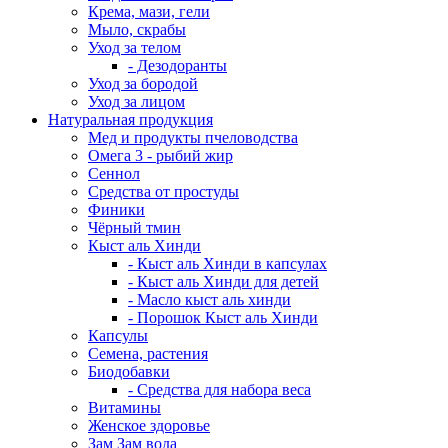
Крема, мази, гели
Мыло, скрабы
Уход за телом
- Дезодоранты
Уход за бородой
Уход за лицом
Натуральная продукция
Мед и продукты пчеловодства
Омега 3 - рыбий жир
Сеннол
Средства от простуды
Финики
Чёрный тмин
Кыст аль Хинди
- Кыст аль Хинди в капсулах
- Кыст аль Хинди для детей
- Масло кыст аль хинди
- Порошок Кыст аль Хинди
Капсулы
Семена, растения
Биодобавки
- Средства для набора веса
Витамины
Женское здоровье
Зам Зам вода