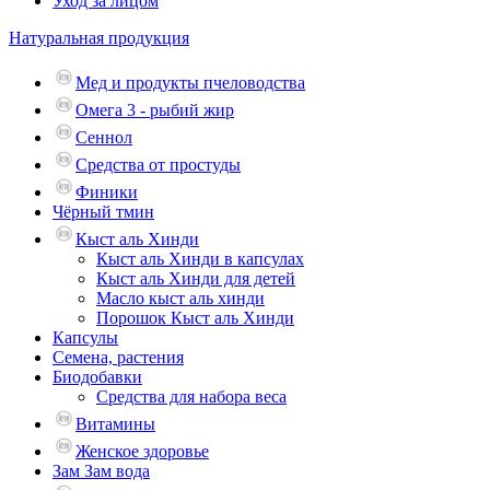
Уход за лицом
Натуральная продукция
Мед и продукты пчеловодства
Омега 3 - рыбий жир
Сеннол
Средства от простуды
Финики
Чёрный тмин
Кыст аль Хинди
Кыст аль Хинди в капсулах
Кыст аль Хинди для детей
Масло кыст аль хинди
Порошок Кыст аль Хинди
Капсулы
Семена, растения
Биодобавки
Средства для набора веса
Витамины
Женское здоровье
Зам Зам вода