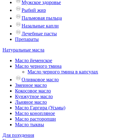
Мужское здоровье
Рыбий жир
Пальмовая пыльца
Назальные капли
Лечебные пасты
Препараты
Натуральные масла
Масло йеменское
Масло черного тмина
Масло черного тмина в капсулах
Оливковое масло
Змеиное масло
Кокосовое масло
Кунжутное масло
Льняное масло
Масло Гаргира (Усьмы)
Масло конопляное
Масло расторопши
Масло тыквы
Для похудения