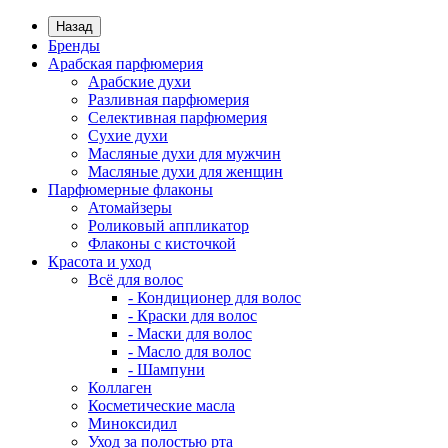
Назад
Бренды
Арабская парфюмерия
Арабские духи
Разливная парфюмерия
Селективная парфюмерия
Сухие духи
Масляные духи для мужчин
Масляные духи для женщин
Парфюмерные флаконы
Атомайзеры
Роликовый аппликатор
Флаконы с кисточкой
Красота и уход
Всё для волос
- Кондиционер для волос
- Краски для волос
- Маски для волос
- Масло для волос
- Шампуни
Коллаген
Косметические масла
Миноксидил
Уход за полостью рта