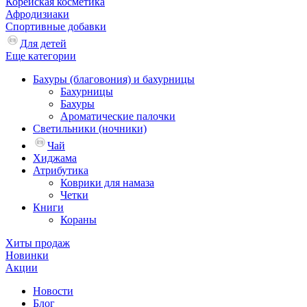
Корейская косметика
Афродизиаки
Спортивные добавки
Для детей
Еще категории
Бахуры (благовония) и бахурницы
Бахурницы
Бахуры
Ароматические палочки
Светильники (ночники)
Чай
Хиджама
Атрибутика
Коврики для намаза
Четки
Книги
Кораны
Хиты продаж
Новинки
Акции
Новости
Блог