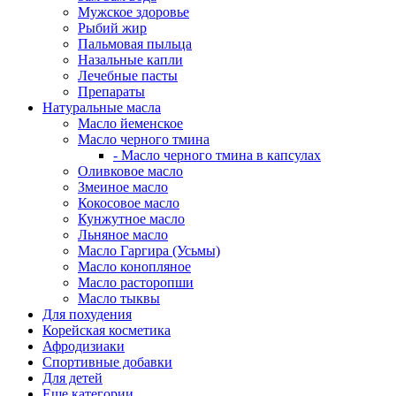
Мужское здоровье
Рыбий жир
Пальмовая пыльца
Назальные капли
Лечебные пасты
Препараты
Натуральные масла
Масло йеменское
Масло черного тмина
- Масло черного тмина в капсулах
Оливковое масло
Змеиное масло
Кокосовое масло
Кунжутное масло
Льняное масло
Масло Гаргира (Усьмы)
Масло конопляное
Масло расторопши
Масло тыквы
Для похудения
Корейская косметика
Афродизиаки
Спортивные добавки
Для детей
Еще категории