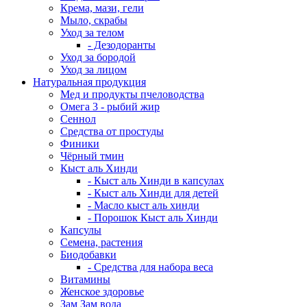
Крема, мази, гели
Мыло, скрабы
Уход за телом
- Дезодоранты
Уход за бородой
Уход за лицом
Натуральная продукция
Мед и продукты пчеловодства
Омега 3 - рыбий жир
Сеннол
Средства от простуды
Финики
Чёрный тмин
Кыст аль Хинди
- Кыст аль Хинди в капсулах
- Кыст аль Хинди для детей
- Масло кыст аль хинди
- Порошок Кыст аль Хинди
Капсулы
Семена, растения
Биодобавки
- Средства для набора веса
Витамины
Женское здоровье
Зам Зам вода