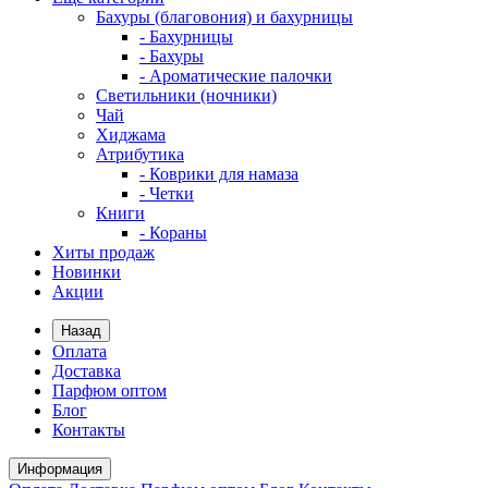
Бахуры (благовония) и бахурницы
- Бахурницы
- Бахуры
- Ароматические палочки
Светильники (ночники)
Чай
Хиджама
Атрибутика
- Коврики для намаза
- Четки
Книги
- Кораны
Хиты продаж
Новинки
Акции
Назад
Оплата
Доставка
Парфюм оптом
Блог
Контакты
Информация