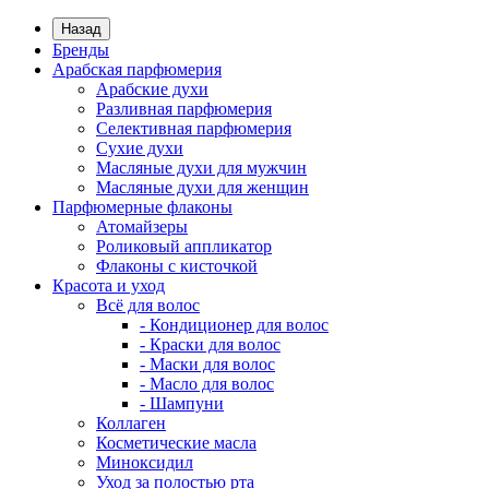
Назад
Бренды
Арабская парфюмерия
Арабские духи
Разливная парфюмерия
Селективная парфюмерия
Сухие духи
Масляные духи для мужчин
Масляные духи для женщин
Парфюмерные флаконы
Атомайзеры
Роликовый аппликатор
Флаконы с кисточкой
Красота и уход
Всё для волос
- Кондиционер для волос
- Краски для волос
- Маски для волос
- Масло для волос
- Шампуни
Коллаген
Косметические масла
Миноксидил
Уход за полостью рта