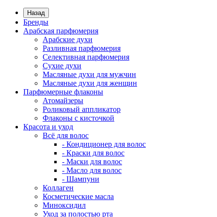
Назад
Бренды
Арабская парфюмерия
Арабские духи
Разливная парфюмерия
Селективная парфюмерия
Сухие духи
Масляные духи для мужчин
Масляные духи для женщин
Парфюмерные флаконы
Атомайзеры
Роликовый аппликатор
Флаконы с кисточкой
Красота и уход
Всё для волос
- Кондиционер для волос
- Краски для волос
- Маски для волос
- Масло для волос
- Шампуни
Коллаген
Косметические масла
Миноксидил
Уход за полостью рта