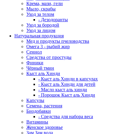
Крема, мази, гели
Мыло, скрабы
Уход за телом
- Дезодоранты
Уход за бородой
Уход за лицом
Натуральная продукция
Мед и продукты пчеловодства
Омега 3 - рыбий жир
Сеннол
Средства от простуды
Финики
Чёрный тмин
Кыст аль Хинди
- Кыст аль Хинди в капсулах
- Кыст аль Хинди для детей
- Масло кыст аль хинди
- Порошок Кыст аль Хинди
Капсулы
Семена, растения
Биодобавки
- Средства для набора веса
Витамины
Женское здоровье
Зам Зам вода