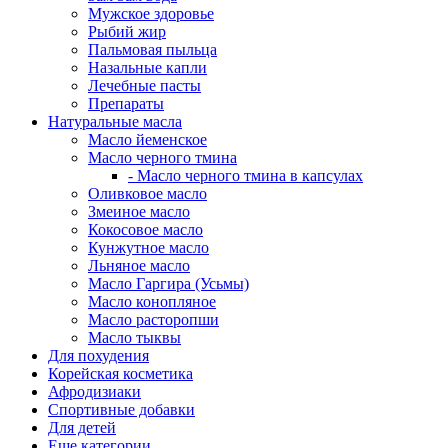
Мужское здоровье
Рыбий жир
Пальмовая пыльца
Назальные капли
Лечебные пасты
Препараты
Натуральные масла
Масло йеменское
Масло черного тмина
- Масло черного тмина в капсулах
Оливковое масло
Змеиное масло
Кокосовое масло
Кунжутное масло
Льняное масло
Масло Гаргира (Усьмы)
Масло конопляное
Масло расторопши
Масло тыквы
Для похудения
Корейская косметика
Афродизиаки
Спортивные добавки
Для детей
Еще категории