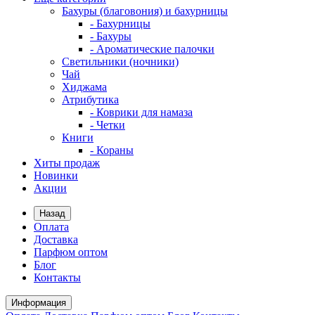
Бахуры (благовония) и бахурницы
- Бахурницы
- Бахуры
- Ароматические палочки
Светильники (ночники)
Чай
Хиджама
Атрибутика
- Коврики для намаза
- Четки
Книги
- Кораны
Хиты продаж
Новинки
Акции
Назад
Оплата
Доставка
Парфюм оптом
Блог
Контакты
Информация