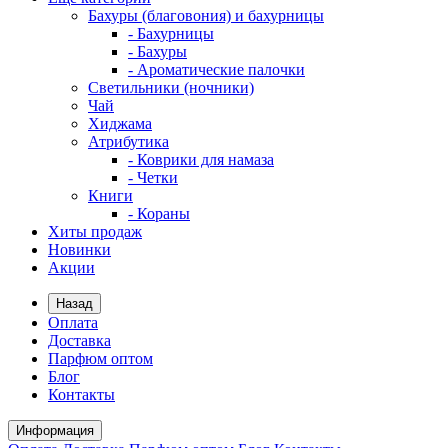
Бахуры (благовония) и бахурницы
- Бахурницы
- Бахуры
- Ароматические палочки
Светильники (ночники)
Чай
Хиджама
Атрибутика
- Коврики для намаза
- Четки
Книги
- Кораны
Хиты продаж
Новинки
Акции
Назад
Оплата
Доставка
Парфюм оптом
Блог
Контакты
Информация