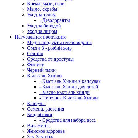
Крема, мази, гели
Мыло, скрабы
Уход за телом
- Дезодоранты
Уход за бородой
Уход за лицом
Натуральная продукция
Мед и продукты пчеловодства
Омега 3 - рыбий жир
Сеннол
Средства от простуды
Финики
Чёрный тмин
Кыст аль Хинди
- Кыст аль Хинди в капсулах
- Кыст аль Хинди для детей
- Масло кыст аль хинди
- Порошок Кыст аль Хинди
Капсулы
Семена, растения
Биодобавки
- Средства для набора веса
Витамины
Женское здоровье
Зам Зам вода