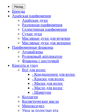
Назад
Бренды
Арабская парфюмерия
Арабские духи
Разливная парфюмерия
Селективная парфюмерия
Сухие духи
Масляные духи для мужчин
Масляные духи для женщин
Парфюмерные флаконы
Атомайзеры
Роликовый аппликатор
Флаконы с кисточкой
Красота и уход
Всё для волос
- Кондиционер для волос
- Краски для волос
- Маски для волос
- Масло для волос
- Шампуни
Коллаген
Косметические масла
Миноксидил
Уход за полостью рта