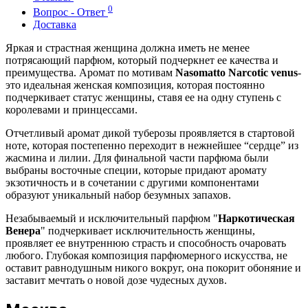
0
Вопрос - Ответ
Доставка
Яркая и страстная женщина должна иметь не менее
потрясающий парфюм, который подчеркнет ее качества и
преимущества. Аромат по мотивам
Nasomatto Narcotic venus
-
это идеальная женская композиция, которая постоянно
подчеркивает статус женщины, ставя ее на одну ступень с
королевами и принцессами.
Отчетливый аромат дикой туберозы проявляется в стартовой
ноте, которая постепенно переходит в нежнейшее “сердце” из
жасмина и лилии. Для финальной части парфюма были
выбраны восточные специи, которые придают аромату
экзотичность и в сочетании с другими компонентами
образуют уникальный набор безумных запахов.
Незабываемый и исключительный парфюм "
Наркотическая
Венера
" подчеркивает исключительность женщины,
проявляет ее внутреннюю страсть и способность очаровать
любого. Глубокая композиция парфюмерного искусства, не
оставит равнодушным никого вокруг, она покорит обоняние и
заставит мечтать о новой дозе чудесных духов.