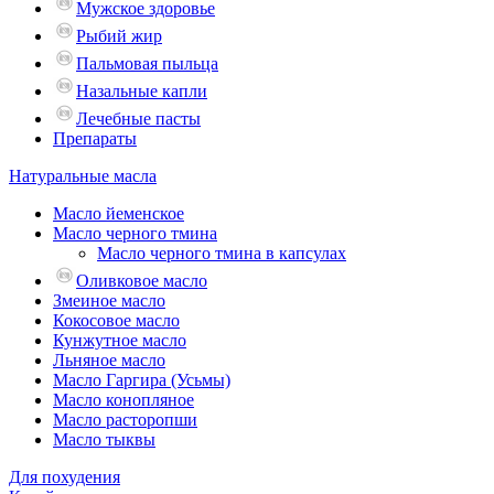
Мужское здоровье
Рыбий жир
Пальмовая пыльца
Назальные капли
Лечебные пасты
Препараты
Натуральные масла
Масло йеменское
Масло черного тмина
Масло черного тмина в капсулах
Оливковое масло
Змеиное масло
Кокосовое масло
Кунжутное масло
Льняное масло
Масло Гаргира (Усьмы)
Масло конопляное
Масло расторопши
Масло тыквы
Для похудения