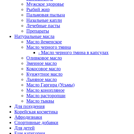
Мужское здоровье
Рыбий жир
Пальмовая пыльца
Назальные капли
Лечебные пасты
Препараты
Натуральные масла
Масло йеменское
Масло черного тмина
- Масло черного тмина в капсулах
Оливковое масло
Змеиное масло
Кокосовое масло
Кунжутное масло
Льняное масло
Масло Гаргира (Усьмы)
Масло конопляное
Масло расторопши
Масло тыквы
Для похудения
Корейская косметика
Афродизиаки
Спортивные добавки
Для детей
Еще категории