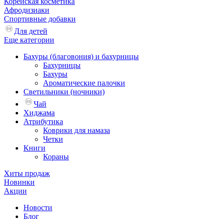
Корейская косметика
Афродизиаки
Спортивные добавки
Для детей
Еще категории
Бахуры (благовония) и бахурницы
Бахурницы
Бахуры
Ароматические палочки
Светильники (ночники)
Чай
Хиджама
Атрибутика
Коврики для намаза
Четки
Книги
Кораны
Хиты продаж
Новинки
Акции
Новости
Блог