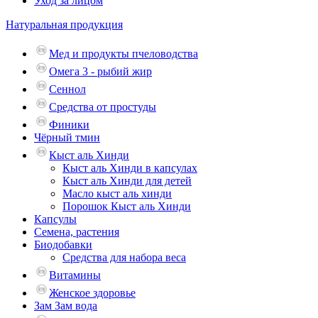
Уход за лицом
Натуральная продукция
Мед и продукты пчеловодства
Омега 3 - рыбий жир
Сеннол
Средства от простуды
Финики
Чёрный тмин
Кыст аль Хинди
Кыст аль Хинди в капсулах
Кыст аль Хинди для детей
Масло кыст аль хинди
Порошок Кыст аль Хинди
Капсулы
Семена, растения
Биодобавки
Средства для набора веса
Витамины
Женское здоровье
Зам Зам вода